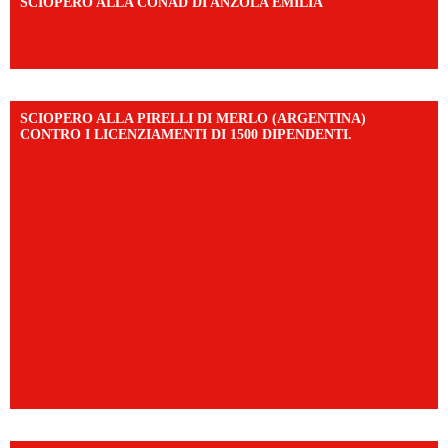
SCIOPERO ALLA CONAD DI ANZOLA EMILIA
https://www.facebook.com/share/v/1AD7YkEpuD/?
mibextid=UalRPS
SCIOPERO ALLA PIRELLI DI MERLO (ARGENTINA)
CONTRO I LICENZIAMENTI DI 1500 DIPENDENTI.