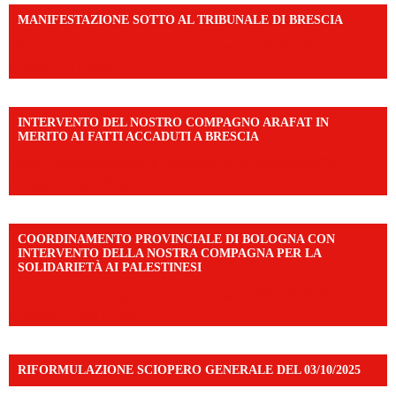
MANIFESTAZIONE SOTTO AL TRIBUNALE DI BRESCIA
https://www.facebook.com/share/r/1EMnKDDtxc/?
mibextid=UalRPS
INTERVENTO DEL NOSTRO COMPAGNO ARAFAT IN
MERITO AI FATTI ACCADUTI A BRESCIA
https://www.facebook.com/share/v/1DDi3eq4FZ/?
mibextid=WC7FNe
COORDINAMENTO PROVINCIALE DI BOLOGNA CON
INTERVENTO DELLA NOSTRA COMPAGNA PER LA
SOLIDARIETÀ AI PALESTINESI
https://www.facebook.com/share/v/198LfVj3Y6/?
mibextid=WC7FNe
RIFORMULAZIONE SCIOPERO GENERALE DEL 03/10/2025