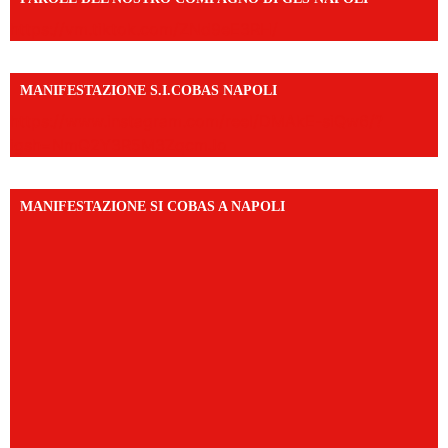
https://vm.tiktok.com/ZNd9eE3RH/
MANIFESTAZIONE S.I.COBAS NAPOLI
https://www.instagram.com/reel/DMAkE-siQw6/?
igsh=NmQ2Y3R5M3ZqcmJo
MANIFESTAZIONE SI COBAS A NAPOLI