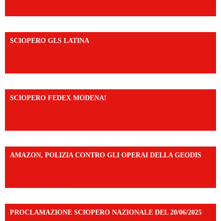
SCIOPERO GLS LATINA
https://www.facebook.com/share/v/1An9YA8yfq/?
mibextid=UalRPS
SCIOPERO FEDEX MODENA!
https://www.facebook.com/share/v/14FdghtLc5k/?
mibextid=UalRPS
AMAZON, POLIZIA CONTRO GLI OPERAI DELLA GEODIS
https://www.facebook.com/share/v/16UuA5c9Ep/?
mibextid=UalRPS
PROCLAMAZIONE SCIOPERO NAZIONALE DEL 20/06/2025