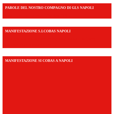
PAROLE DEL NOSTRO COMPAGNO DI GLS NAPOLI
https://vm.tiktok.com/ZNd9eE3RH/
MANIFESTAZIONE S.I.COBAS NAPOLI
https://www.instagram.com/reel/DMAkE-siQw6/?
igsh=NmQ2Y3R5M3ZqcmJo
MANIFESTAZIONE SI COBAS A NAPOLI