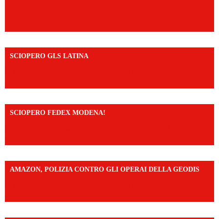
SCIOPERO GLS LATINA
https://www.facebook.com/share/v/1An9YA8yfq/?
mibextid=UalRPS
SCIOPERO FEDEX MODENA!
https://www.facebook.com/share/v/14FdghtLc5k/?
mibextid=UalRPS
AMAZON, POLIZIA CONTRO GLI OPERAI DELLA GEODIS
https://www.facebook.com/share/v/16UuA5c9Ep/?
mibextid=UalRPS