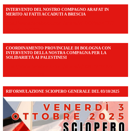
INTERVENTO DEL NOSTRO COMPAGNO ARAFAT IN
MERITO AI FATTI ACCADUTI A BRESCIA
https://www.facebook.com/share/v/1DDi3eq4FZ/?
mibextid=WC7FNe
COORDINAMENTO PROVINCIALE DI BOLOGNA CON
INTERVENTO DELLA NOSTRA COMPAGNA PER LA
SOLIDARIETÀ AI PALESTINESI
https://www.facebook.com/share/v/198LfVj3Y6/?
mibextid=WC7FNe
RIFORMULAZIONE SCIOPERO GENERALE DEL 03/10/2025