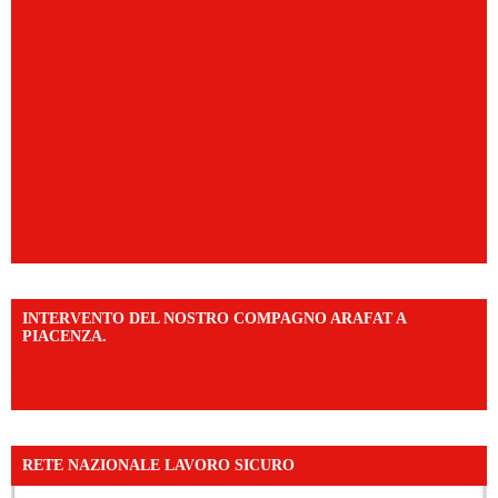
INTERVENTO DEL NOSTRO COMPAGNO ARAFAT A
PIACENZA.
https://www.facebook.com/share/v/16F2CWAw7M/?
mibextid=WC7FNe
RETE NAZIONALE LAVORO SICURO