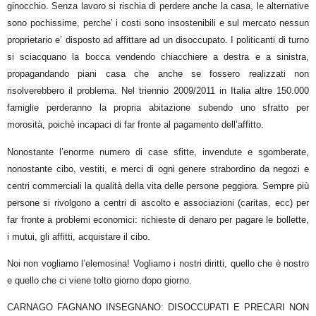
ginocchio. Senza lavoro si rischia di perdere anche la casa, le alternative
sono pochissime, perche’ i costi sono insostenibili e sul mercato nessun
proprietario e’ disposto ad affittare ad un disoccupato. I politicanti di turno
si sciacquano la bocca vendendo chiacchiere a destra e a sinistra,
propagandando piani casa che anche se fossero realizzati non
risolverebbero il problema. Nel triennio 2009/2011 in Italia altre 150.000
famiglie perderanno la propria abitazione subendo uno sfratto per
morosità, poichè incapaci di far fronte al pagamento dell’affitto.
Nonostante l’enorme numero di case sfitte, invendute e sgomberate,
nonostante cibo, vestiti, e merci di ogni genere strabordino da negozi e
centri commerciali la qualità della vita delle persone peggiora. Sempre più
persone si rivolgono a centri di ascolto e associazioni (caritas, ecc) per
far fronte a problemi economici: richieste di denaro per pagare le bollette,
i mutui, gli affitti, acquistare il cibo.
Noi non vogliamo l’elemosina! Vogliamo i nostri diritti, quello che è nostro
e quello che ci viene tolto giorno dopo giorno.
CARNAGO FAGNANO INSEGNANO: DISOCCUPATI E PRECARI NON