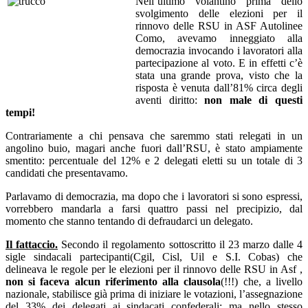
Nell’ultimo volantino prima dello
svolgimento delle elezioni per il
rinnovo delle RSU in ASF Autolinee
Como, avevamo inneggiato alla
democrazia invocando i lavoratori alla
partecipazione al voto. E in effetti c’è
stata una grande prova, visto che la
risposta è venuta dall’81% circa degli
aventi diritto:
non male di questi
tempi!
Contrariamente a chi pensava che saremmo stati relegati in un
angolino buio, magari anche fuori dall’RSU, è stato ampiamente
smentito: percentuale del 12% e 2 delegati eletti su un totale di 3
candidati che presentavamo.
Parlavamo di democrazia, ma dopo che i lavoratori si sono espressi,
vorrebbero mandarla a farsi quattro passi nel precipizio, dal
momento che stanno tentando di defraudarci un delegato.
Il fattaccio.
Secondo il regolamento sottoscritto il 23 marzo dalle 4
sigle sindacali partecipanti(Cgil, Cisl, Uil e S.I. Cobas) che
delineava le regole per le elezioni per il rinnovo delle RSU in Asf ,
non si faceva alcun riferimento alla clausola
(!!!) che, a livello
nazionale, stabilisce già prima di iniziare le votazioni, l’assegnazione
del 33% dei delegati ai sindacati confederali; ma nello stesso