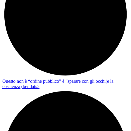
Questo non è “ordine pubblico” è “sparare con gli occhi(e la
coscienza) bendati/a