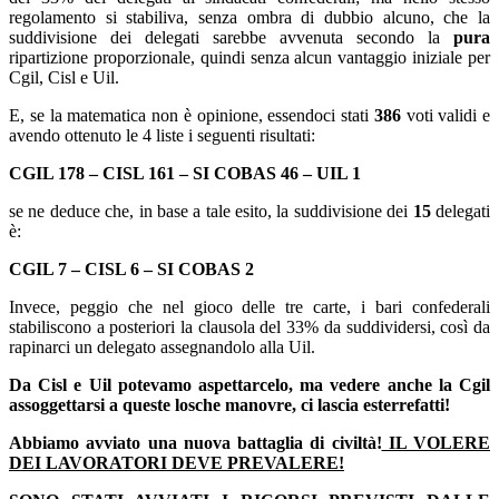
regolamento si stabiliva, senza ombra di dubbio alcuno, che la
suddivisione dei delegati sarebbe avvenuta secondo la
pura
ripartizione proporzionale, quindi senza alcun vantaggio iniziale per
Cgil, Cisl e Uil.
E, se la matematica non è opinione, essendoci stati
386
voti validi e
avendo ottenuto le 4 liste i seguenti risultati:
CGIL 178 – CISL 161 – SI COBAS 46 – UIL 1
se ne deduce che, in base a tale esito, la suddivisione dei
15
delegati
è:
CGIL 7 – CISL 6 – SI COBAS 2
Invece, peggio che nel gioco delle tre carte, i bari confederali
stabiliscono a posteriori la clausola del 33% da suddividersi, così da
rapinarci un delegato assegnandolo alla Uil.
Da Cisl e Uil potevamo aspettarcelo, ma vedere anche la Cgil
assoggettarsi a queste losche manovre, ci lascia esterrefatti!
Abbiamo avviato una nuova battaglia di civiltà!
IL VOLERE
DEI LAVORATORI DEVE PREVALERE!