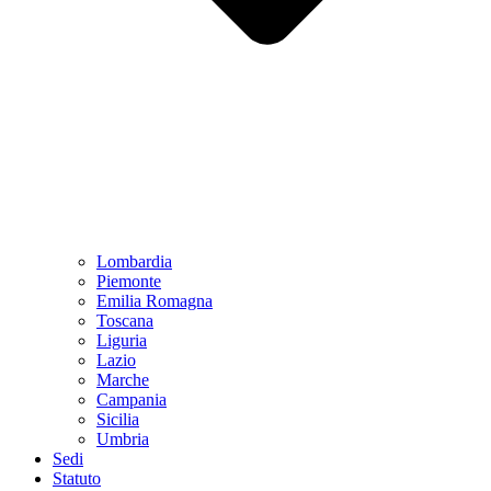
Lombardia
Piemonte
Emilia Romagna
Toscana
Liguria
Lazio
Marche
Campania
Sicilia
Umbria
Sedi
Statuto