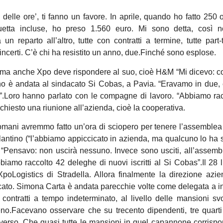
 delle ore’, ti fanno un favore. In aprile, quando ho fatto 250 ore
quetta incluse, ho preso 1.560 euro. Mi sono detta, così 
un reparto all’altro, tutte con contratti a termine, tutte part
i incerti. C’è chi ha resistito un anno, due.Finché sono esplose.
ma anche Xpo deve rispondere al suo, cioè H&M “Mi dicevo: c
gno è andata al sindacato Si Cobas, a Pavia. “Eravamo in due,
.Loro hanno parlato con le compagne di lavoro. “Abbiamo rac
hiesto una riunione all’azienda, cioè la cooperativa.
omani avremmo fatto un’ora di sciopero per tenere l’assemblea 
olantino (“l’abbiamo appiccicato in azienda, ma qualcuno lo ha 
. “Pensavo: non uscirà nessuno. Invece sono usciti, all’assemb
amo raccolto 42 deleghe di nuovi iscritti al Si Cobas”.Il 28 l
XpoLogistics di Stradella. Allora finalmente la direzione azi
ndacato. Simona Carta è andata parecchie volte come delegata a i
contratti a tempo indeterminato, al livello delle mansioni svo
ieno.Facevano osservare che su trecento dipendenti, tre quart
verso. Che quasi tutte le mansioni in quel capannone corrisp