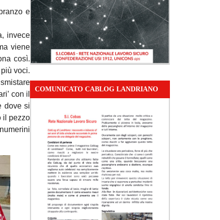
 pranzo e
a, invece
(ma viene
ona così.
più voci.
 smistare
COMUNICATO CABLOG LANDRIANO
ri’ con il
e dove si
 il pezzo
i numerini