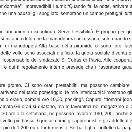
r dormire”. Imprevedibili i turni: “Quando fai la notte, arrivare 
nno una pausa, gli spogliatoi sembrano un campo profughi, tutti 
un andamento discontinuo. Serve flessibilità. È proprio per q
si incarica di fornire la manodopera necessaria, solo quando s
i di manodopera.Alla base della piramide ci sono loro, lavo
ù delle volte sono associati d’ufficio, la quota sociale diventa 
i, responsabile del sindacato Si Cobas di Pavia. Alle coopera
 “e qui il regolamento interno prevede che il lavoratore gara
mpre pronto. Ci sono orari prestabiliti, ma possono cambiar
arrivano nel tardo pomeriggio, le mie interlocutrici mostrano gl
mbio orario, domani ore 10,30, packing”. Oppure: “domani [do
amata.Gli orari si dilatano, ma le lavoratrici nel magazzino di 
er 30 ore alla settimana, ne possono lavorare 180, 200, anche 
ivello più basso, 6 junior, come gli apprendisti e gli addetti alle
più di 1.200 euro lordi mensili. Se hai figli e bollette da pa