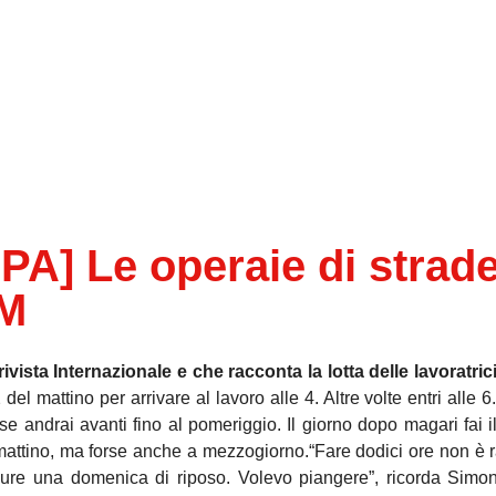
] Le operaie di strade
&M
ivista Internazionale e che racconta la lotta delle lavoratri
2 del mattino per arrivare al lavoro alle 4. Altre volte entri alle 
e andrai avanti fino al pomeriggio. Il giorno dopo magari fai il
l mattino, ma forse anche a mezzogiorno.“Fare dodici ore non è 
ppure una domenica di riposo.
Volevo piangere”, ricorda Simo