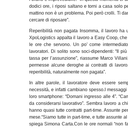
dodici ore, i riposi saltano e torni a casa solo pe
mattino non è un problema. Poi però crolli. Ti da
cercare di riposare”.
Reperibilità non pagata Insomma, il lavoro ha 
XpoLogistics appalta il lavoro a Easy Coop, che 
le ore che servono. Un po’ come intermediator
lavoratori. Di solito sono soci-dipendenti: “Il pi
tassa per l’assunzione”, riassume Marco Villan
permesse alcune deroghe ai contratti di lavoro,
reperibilità, naturalmente non pagata”.
In altre parole, il lavoratore deve essere se
necessità, e infatti cambiano spesso.I messaggi 
loro smartphone: “Domani ingresso alle 4”. “Ca
da considerarsi lavorativo”. Sembra lavoro a chi
hanno quasi tutte contratti part-time. Assunte p
mese.“Siamo tutte in part-time, e tutte assunte al l
spiega Simona Carta.Con le ore normali “non fai 