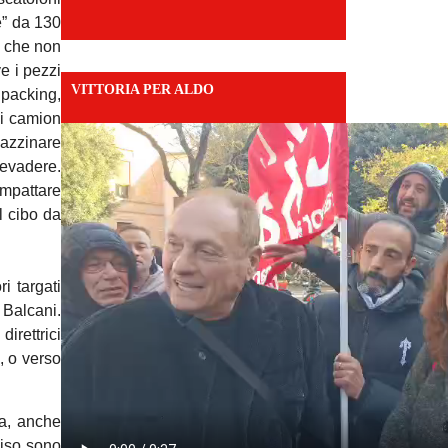
e” da 130
o che non
ve i pezzi
VITTORIA PER ALDO
 packing,
 i camion
gazzinare
 evadere.
ompattare
l cibo da
i targati
 Balcani.
irettrici
, o verso
za, anche
viso sono