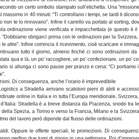
 secondo un certo simbolo stampato sull’etichetta. Una “mission
 massimo in 40 minuti: “Ti controllano i tempi, se tardi ti dicon
 non te lo rinnovano”. Infine il carrello va portato al sorting, do
la ordinazione viene verificata e impacchettata (e questo è il
). “Dobbiamo sbrigarci prima con le ordinazioni per la Svizzera,
 le altre”. Infine comincia il ricevimento, cioè scaricare e imma
continuano tutto il giorno, almeno finché ci sono ordinazioni da
tata qua e là, un po’ raccogliere, un po’ confezionare, un po’ c
orario si allunga ci sono pause per pranzo e cena: “Ci portiamo i
e”.
azioni. Di conseguenza, anche l’orario è imprevedibile
istics a Stradella arrivano scatoloni pieni di abiti e accessor
nate online in Italia e in tutta l’Europa meridionale, Svizzera,
 d’Italia: Stradella è a breve distanza da Piacenza, snodo tra le d
 della Spezia, a Torino e verso la Francia, Milano e la Svizzera
ritmo del lavoro però dipende dal flusso delle ordinazioni.
saldi. Oppure le offerte speciali, le promozioni. Di conseguen
danno perfino due turni di riposo in una settimana. Poi d’improv