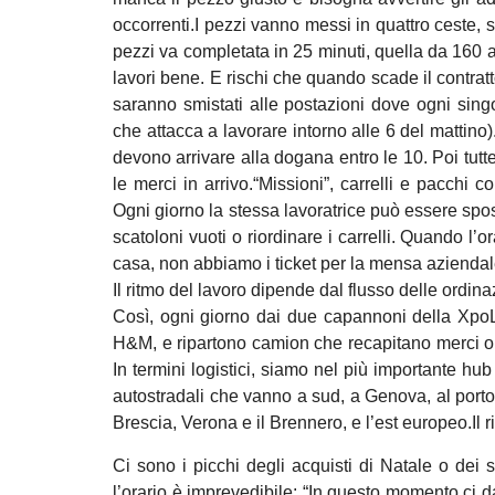
occorrenti.I pezzi vanno messi in quattro ceste,
pezzi va completata in 25 minuti, quella da 160 al
lavori bene. E rischi che quando scade il contratto
saranno smistati alle postazioni dove ogni singo
che attacca a lavorare intorno alle 6 del mattino
devono arrivare alla dogana entro le 10. Poi tutte
le merci in arrivo.“Missioni”, carrelli e pacchi 
Ogni giorno la stessa lavoratrice può essere spos
scatoloni vuoti o riordinare i carrelli. Quando l’
casa, non abbiamo i ticket per la mensa aziendal
Il ritmo del lavoro dipende dal flusso delle ordin
Così, ogni giorno dai due capannoni della XpoLog
H&M, e ripartono camion che recapitano merci ordi
In termini logistici, siamo nel più importante hub
autostradali che vanno a sud, a Genova, al porto
Brescia, Verona e il Brennero, e l’est europeo.Il 
Ci sono i picchi degli acquisti di Natale o dei 
l’orario è imprevedibile: “In questo momento ci 