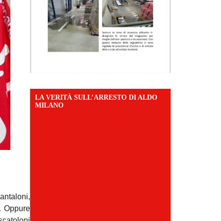
LA VERITÀ SULL’ARRESTO DI ALDO
MILANO
antaloni,
i. Oppure
scatoloni