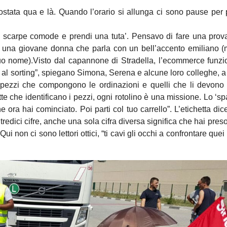
ostata qua e là. Quando l’orario si allunga ci sono pause per
di scarpe comode e prendi una tuta’. Pensavo di fare una prov
rda una giovane donna che parla con un bell’accento emiliano 
 suo nome).Visto dal capannone di Stradella, l’ecommerce funzi
 e al sorting”, spiegano Simona, Serena e alcune loro colleghe, a 
 pezzi che compongono le ordinazioni e quelli che li devono
tte che identificano i pezzi, ogni rotolino è una missione. Lo ‘spa
he ora hai cominciato. Poi parti col tuo carrello”. L’etichetta dic
tredici cifre, anche una sola cifra diversa significa che hai preso
ui non ci sono lettori ottici, “ti cavi gli occhi a confrontare que