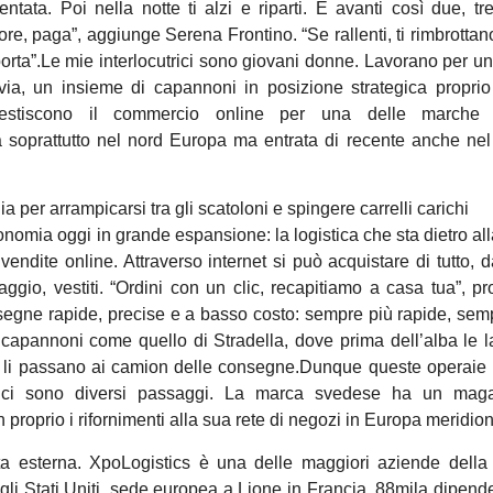
ata. Poi nella notte ti alzi e riparti. E avanti così due, tre
, ore, paga”, aggiunge Serena Frontino. “Se rallenti, ti rimbrottan
a porta”.Le mie interlocutrici sono giovani donne. Lavorano per u
Pavia, un insieme di capannoni in posizione strategica propri
. Gestiscono il commercio online per una delle marche “
 soprattutto nel nord Europa ma entrata di recente anche ne
per arrampicarsi tra gli scatoloni e spingere carrelli carichi
conomia oggi in grande espansione: la logistica che sta dietro al
vendite online. Attraverso internet si può acquistare di tutto, dai
taggio, vestiti. “Ordini con un clic, recapitiamo a casa tua”, p
onsegne rapide, precise e a basso costo: sempre più rapide, sem
 capannoni come quello di Stradella, dove prima dell’alba le la
 e li passano ai camion delle consegne.Dunque queste operaie
 ci sono diversi passaggi. La marca svedese ha un mag
n proprio i rifornimenti alla sua rete di negozi in Europa meridion
tta esterna. XpoLogistics è una delle maggiori aziende della 
gli Stati Uniti, sede europea a Lione in Francia, 88mila dipende