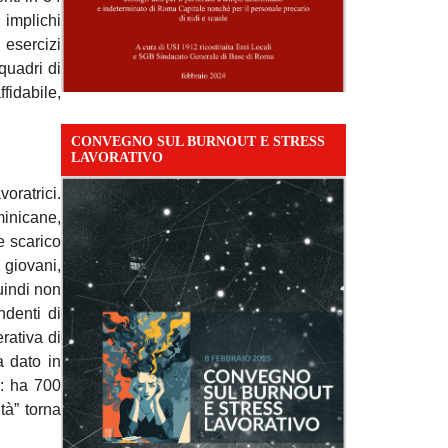
 implichi
 esercizi
 quadri di
fidabile,
CONVEGNO SUL BURNOUT E STRESS
LAVORATIVO
oratrici.
minicane,
e scarico
 giovani,
uindi non
denti di
rativa di
a dato in
i: ha 700
ità” torna