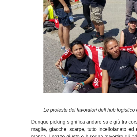
Le proteste dei lavoratori dell’hub logistico
Dunque picking significa andare su e giù tra corsi
maglie, giacche, scarpe, tutto incellofanato ed 
manca il pezzo giusto e bisogna avvertire gli ad