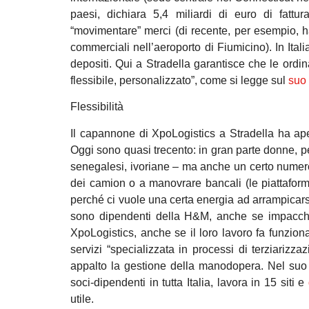
paesi, dichiara 5,4 miliardi di euro di fattur
“movimentare” merci (di recente, per esempio, ha v
commerciali nell’aeroporto di Fiumicino). In Italia
depositi. Qui a Stradella garantisce che le ordin
flessibile, personalizzato”, come si legge sul
suo 
Flessibilità
Il capannone di XpoLogistics a Stradella ha ape
Oggi sono quasi trecento: in gran parte donne, p
senegalesi, ivoriane – ma anche un certo numero d
dei camion o a manovrare bancali (le piattaforme
perché ci vuole una certa energia ad arrampicarsi 
sono dipendenti della H&M, anche se impacche
XpoLogistics, anche se il loro lavoro fa funzi
servizi “specializzata in processi di terziarizz
appalto la gestione della manodopera. Nel suo
soci-dipendenti in tutta Italia, lavora in 15 siti e
utile.