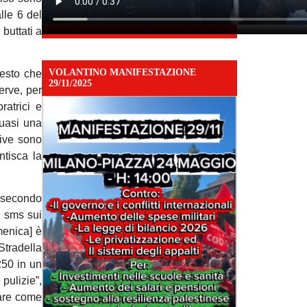
alle 6 del
buttati a
VOLANTINO MANIFESTAZIONE
uesto che
29/11/2025
erve, per
ratrici e
quasi una
tive sono
ntisca la
e secondo
i sms sui
menica] è
Stradella
250 in un
 pulizie”,
gare come