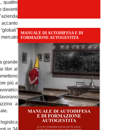
, quattro
o davanti
n’azienda
o accanto
globali”
MANUALE DI AUTODIFESA E DI
l mercato
FORMAZIONE AUTOGESTITA
la grande
 libri al
romettono
pre più a
voratrici
 lavorano
azzino a
ale.
logistica
nti in 34