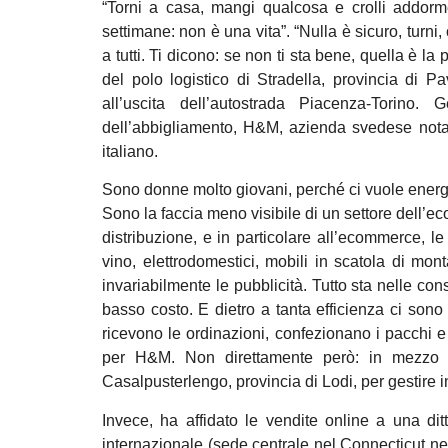
“Torni a casa, mangi qualcosa e crolli addorment
settimane: non è una vita”. “Nulla è sicuro, turni
a tutti. Ti dicono: se non ti sta bene, quella è l
del polo logistico di Stradella, provincia di 
all’uscita dell’autostrada Piacenza-Torino
dell’abbigliamento, H&M, azienda svedese nota
italiano.
Sono donne molto giovani, perché ci vuole energia 
Sono la faccia meno visibile di un settore dell’e
distribuzione, e in particolare all’ecommerce, le 
vino, elettrodomestici, mobili in scatola di mon
invariabilmente le pubblicità. Tutto sta nelle c
basso costo. E dietro a tanta efficienza ci sono
ricevono le ordinazioni, confezionano i pacchi
per H&M. Non direttamente però: in mezzo
Casalpusterlengo, provincia di Lodi, per gestire i
Invece, ha affidato le vendite online a una di
internazionale (sede centrale nel Connecticut ne