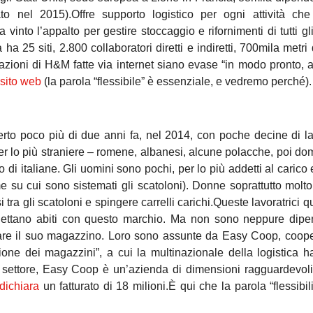
ato nel 2015).Offre supporto logistico per ogni attività che
into l’appalto per gestire stoccaggio e rifornimenti di tutti gli
 ha 25 siti, 2.800 collaboratori diretti e indiretti, 700mila metri
azioni di H&M fatte via internet siano evase “in modo pronto, af
sito web
(la parola “flessibile” è essenziale, e vedremo perché).
rto poco più di due anni fa, nel 2014, con poche decine di lav
er lo più straniere – romene, albanesi, alcune polacche, poi do
i italiane. Gli uomini sono pochi, per lo più addetti al carico 
 su cui sono sistemati gli scatoloni). Donne soprattutto molto
tra gli scatoloni e spingere carrelli carichi.Queste lavoratrici q
ttano abiti con questo marchio. Ma non sono neppure dipen
onare il suo magazzino. Loro sono assunte da Easy Coop, coope
azione dei magazzini”, a cui la multinazionale della logistica h
 settore, Easy Coop è un’azienda di dimensioni ragguardevol
dichiara
un fatturato di 18 milioni.È qui che la parola “flessibil