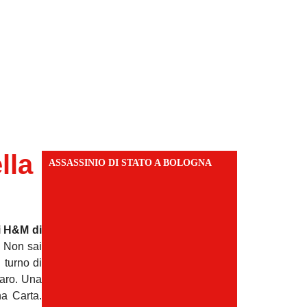
lla
ASSASSINIO DI STATO A BOLOGNA
ci H&M di
6. Non sai
 turno di
raro. Una
na Carta.