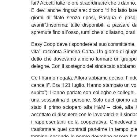
fai? Accetti tutte le ore straordinarie che ti danno.
E devi anche ringraziare: dicono ‘ti ho fatto fare
giorni di filato senza riposi, Pasqua e pas
avanti”.Insomma: tutte disponibili a passare da 
spremute fino all’osso, turni che si dilatano, orar
Easy Coop deve rispondere al suo committente, 
vita”, racconta Simona Carta. Un giorno di giu
detto che dovevamo almeno formare un gruppo”
deleghe. Con il sostegno del sindacato abbiamo c
Ce l’hanno negata. Allora abbiamo deciso: l’ind
cancelli”. Era il 21 luglio. Hanno stampato un v
subito”). Hanno parlato con colleghe e colleghi
una sessantina di persone. Solo quel giorno abbi
stato il primo sciopero alla H&M – cioè, alla 
accettato di discutere con le lavoratrici e il si
i rappresentanti della cooperativa. Chiedevano 
trasformare quei contratti part-time in tempo p
termine: secondo le norme dovrebbe essere l’in