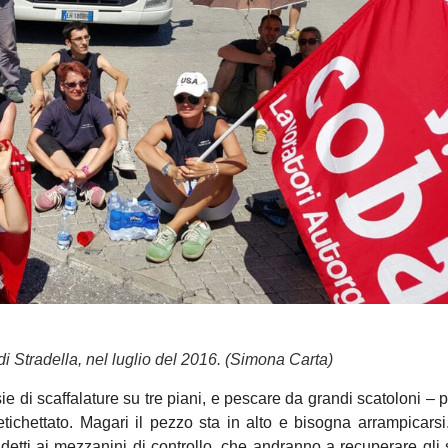
 di Stradella, nel luglio del 2016. (Simona Carta)
e di scaffalature su tre piani, e pescare da grandi scatoloni – p
etichettato. Magari il pezzo sta in alto e bisogna arrampicars
detti ai mezzanini di controllo, che andranno a recuperare gli 