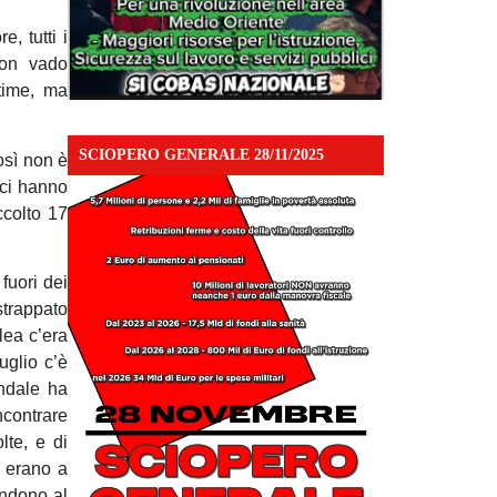
, tutti i
non vado
-time, ma
SCIOPERO GENERALE 28/11/2025
osì non è
 ci hanno
colto 17
fuori dei
strappato
lea c’era
uglio c’è
endale ha
ncontrare
lte, e di
i erano a
ondono al