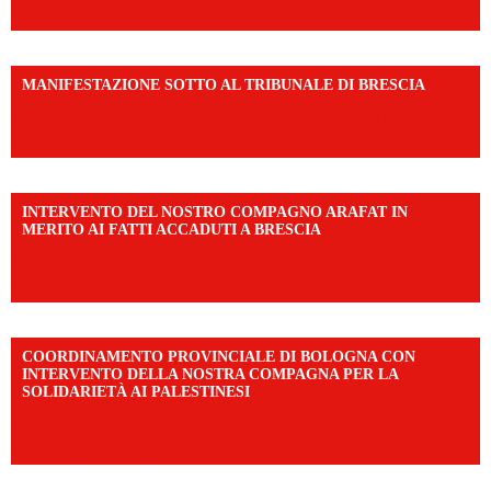
MANIFESTAZIONE SOTTO AL TRIBUNALE DI BRESCIA
https://www.facebook.com/share/r/1EMnKDDtxc/?
mibextid=UalRPS
INTERVENTO DEL NOSTRO COMPAGNO ARAFAT IN
MERITO AI FATTI ACCADUTI A BRESCIA
https://www.facebook.com/share/v/1DDi3eq4FZ/?
mibextid=WC7FNe
COORDINAMENTO PROVINCIALE DI BOLOGNA CON
INTERVENTO DELLA NOSTRA COMPAGNA PER LA
SOLIDARIETÀ AI PALESTINESI
https://www.facebook.com/share/v/198LfVj3Y6/?
mibextid=WC7FNe