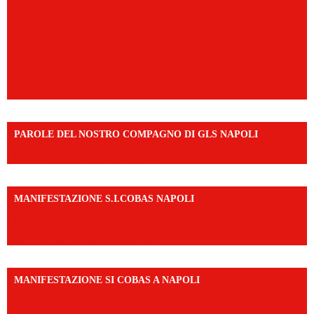
PAROLE DEL NOSTRO COMPAGNO DI GLS NAPOLI
https://vm.tiktok.com/ZNd9eE3RH/
MANIFESTAZIONE S.I.COBAS NAPOLI
https://www.instagram.com/reel/DMAkE-siQw6/?
igsh=NmQ2Y3R5M3ZqcmJo
MANIFESTAZIONE SI COBAS A NAPOLI