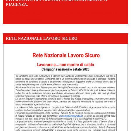
PIACENZA.
https://www.facebook.com/share/v/16F2CWAw7M/?
mibextid=WC7FNe
RETE NAZIONALE LAVORO SICURO