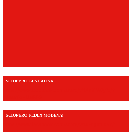
SCIOPERO GLS LATINA
https://www.facebook.com/share/v/1An9YA8yfq/?
mibextid=UalRPS
SCIOPERO FEDEX MODENA!
https://www.facebook.com/share/v/14FdghtLc5k/?
mibextid=UalRPS