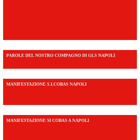
PAROLE DEL NOSTRO COMPAGNO DI GLS NAPOLI
https://vm.tiktok.com/ZNd9eE3RH/
MANIFESTAZIONE S.I.COBAS NAPOLI
https://www.instagram.com/reel/DMAkE-siQw6/?
igsh=NmQ2Y3R5M3ZqcmJo
MANIFESTAZIONE SI COBAS A NAPOLI