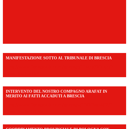
MANIFESTAZIONE SOTTO AL TRIBUNALE DI BRESCIA
https://www.facebook.com/share/r/1EMnKDDtxc/?
mibextid=UalRPS
INTERVENTO DEL NOSTRO COMPAGNO ARAFAT IN
MERITO AI FATTI ACCADUTI A BRESCIA
https://www.facebook.com/share/v/1DDi3eq4FZ/?
mibextid=WC7FNe