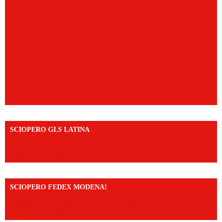
SCIOPERO GLS LATINA
https://www.facebook.com/share/v/1An9YA8yfq/?
mibextid=UalRPS
SCIOPERO FEDEX MODENA!
https://www.facebook.com/share/v/14FdghtLc5k/?
mibextid=UalRPS