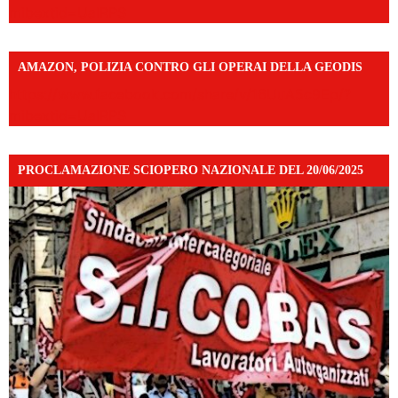
mibextid=UalRPS
AMAZON, POLIZIA CONTRO GLI OPERAI DELLA GEODIS
https://www.facebook.com/share/v/16UuA5c9Ep/?
mibextid=UalRPS
PROCLAMAZIONE SCIOPERO NAZIONALE DEL 20/06/2025