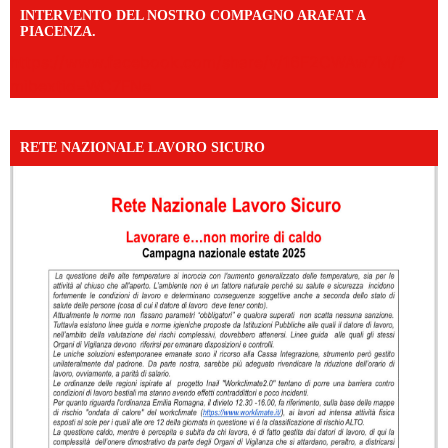
INTERVENTO DEL NOSTRO COMPAGNO ARAFAT A
PIACENZA.
https://www.facebook.com/share/v/16F2CWAw7M/?
mibextid=WC7FNe
RETE NAZIONALE LAVORO SICURO