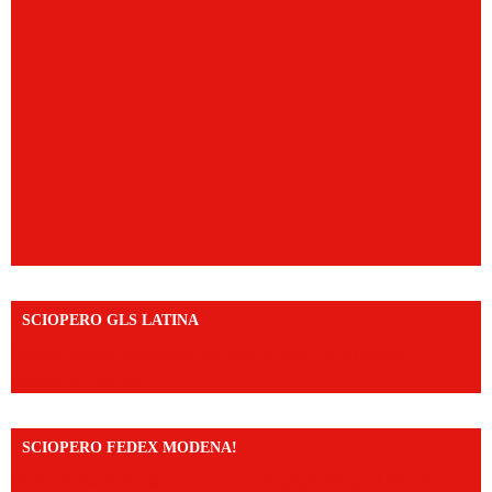
SCIOPERO GLS LATINA
https://www.facebook.com/share/v/1An9YA8yfq/?
mibextid=UalRPS
SCIOPERO FEDEX MODENA!
https://www.facebook.com/share/v/14FdghtLc5k/?