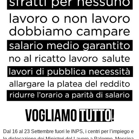
Dal 16 al 23 Settembre fuori le INPS, i centri per l’impiego e
le dislocazione dei Ministeri del Lavoro a Palermo, Messina,