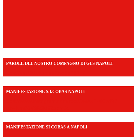
PAROLE DEL NOSTRO COMPAGNO DI GLS NAPOLI
https://vm.tiktok.com/ZNd9eE3RH/
MANIFESTAZIONE S.I.COBAS NAPOLI
https://www.instagram.com/reel/DMAkE-siQw6/?
igsh=NmQ2Y3R5M3ZqcmJo
MANIFESTAZIONE SI COBAS A NAPOLI