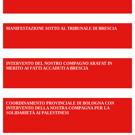
MANIFESTAZIONE SOTTO AL TRIBUNALE DI BRESCIA
https://www.facebook.com/share/r/1EMnKDDtxc/?
mibextid=UalRPS
INTERVENTO DEL NOSTRO COMPAGNO ARAFAT IN
MERITO AI FATTI ACCADUTI A BRESCIA
https://www.facebook.com/share/v/1DDi3eq4FZ/?
mibextid=WC7FNe
COORDINAMENTO PROVINCIALE DI BOLOGNA CON
INTERVENTO DELLA NOSTRA COMPAGNA PER LA
SOLIDARIETÀ AI PALESTINESI
https://www.facebook.com/share/v/198LfVj3Y6/?
mibextid=WC7FNe