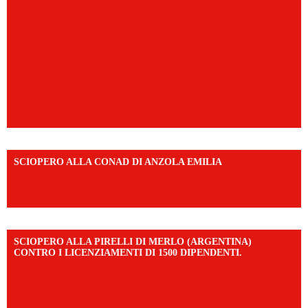
SCIOPERO ALLA CONAD DI ANZOLA EMILIA
https://www.facebook.com/share/v/1AD7YkEpuD/?
mibextid=UalRPS
SCIOPERO ALLA PIRELLI DI MERLO (ARGENTINA)
CONTRO I LICENZIAMENTI DI 1500 DIPENDENTI.