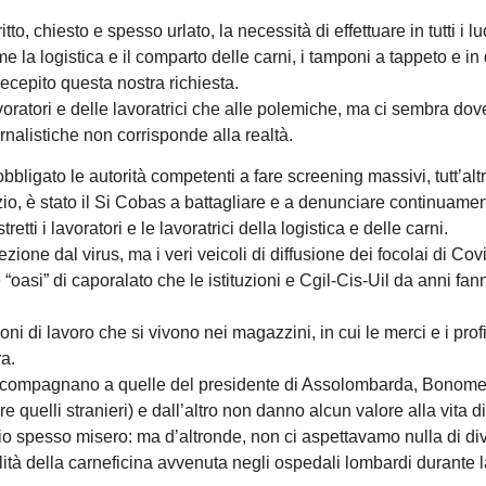
 chiesto e spesso urlato, la necessità di effettuare in tutti i lu
ome la logistica e il comparto delle carni, i tamponi a tappeto e in
cepito questa nostra richiesta.
lavoratori e delle lavoratrici che alle polemiche, ma ci sembra do
rnalistiche non corrisponde alla realtà.
bligato le autorità competenti a fare screening massivi, tutt’altr
nzio, è stato il Si Cobas a battagliare e a denunciare continuamen
etti i lavoratori e le lavoratrici della logistica e delle carni.
ezione dal virus, ma i veri veicoli di diffusione dei focolai di Cov
 “oasi” di caporalato che le istituzioni e Cgil-Cis-Uil da anni fann
 di lavoro che si vivono nei magazzini, in cui le merci e i profit
ra.
 accompagnano a quelle del presidente di Assolombarda, Bonomet
e quelli stranieri) e dall’altro non danno alcun valore alla vita di 
dio spesso misero: ma d’altronde, non ci aspettavamo nulla di di
lità della carneficina avvenuta negli ospedali lombardi durante l