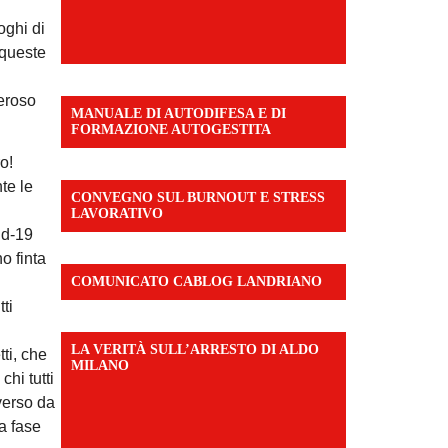
oghi di
 queste
veroso
MANUALE DI AUTODIFESA E DI
FORMAZIONE AUTOGESTITA
o!
te le
CONVEGNO SUL BURNOUT E STRESS
LAVORATIVO
id-19
o finta
COMUNICATO CABLOG LANDRIANO
ti
LA VERITÀ SULL’ARRESTO DI ALDO
ti, che
MILANO
chi tutti
verso da
a fase