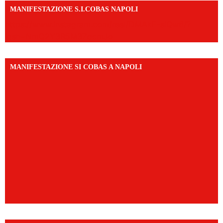
MANIFESTAZIONE S.I.COBAS NAPOLI
https://www.instagram.com/reel/DMAkE-siQw6/?
igsh=NmQ2Y3R5M3ZqcmJo
MANIFESTAZIONE SI COBAS A NAPOLI