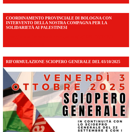
COORDINAMENTO PROVINCIALE DI BOLOGNA CON
INTERVENTO DELLA NOSTRA COMPAGNA PER LA
SOLIDARIETÀ AI PALESTINESI
https://www.facebook.com/share/v/198LfVj3Y6/?
mibextid=WC7FNe
RIFORMULAZIONE SCIOPERO GENERALE DEL 03/10/2025