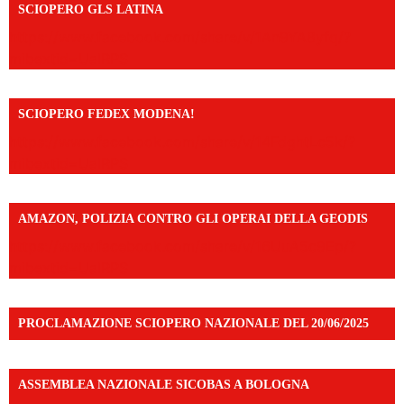
SCIOPERO GLS LATINA
https://www.facebook.com/share/v/1An9YA8yfq/?
mibextid=UalRPS
SCIOPERO FEDEX MODENA!
https://www.facebook.com/share/v/14FdghtLc5k/?
mibextid=UalRPS
AMAZON, POLIZIA CONTRO GLI OPERAI DELLA GEODIS
https://www.facebook.com/share/v/16UuA5c9Ep/?
mibextid=UalRPS
PROCLAMAZIONE SCIOPERO NAZIONALE DEL 20/06/2025
ASSEMBLEA NAZIONALE SICOBAS A BOLOGNA