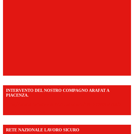
INTERVENTO DEL NOSTRO COMPAGNO ARAFAT A
PIACENZA.
https://www.facebook.com/share/v/16F2CWAw7M/?
mibextid=WC7FNe
RETE NAZIONALE LAVORO SICURO