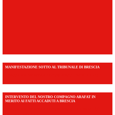
MANIFESTAZIONE SOTTO AL TRIBUNALE DI BRESCIA
https://www.facebook.com/share/r/1EMnKDDtxc/?
mibextid=UalRPS
INTERVENTO DEL NOSTRO COMPAGNO ARAFAT IN
MERITO AI FATTI ACCADUTI A BRESCIA
https://www.facebook.com/share/v/1DDi3eq4FZ/?
mibextid=WC7FNe