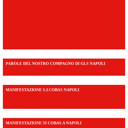
PAROLE DEL NOSTRO COMPAGNO DI GLS NAPOLI
https://vm.tiktok.com/ZNd9eE3RH/
MANIFESTAZIONE S.I.COBAS NAPOLI
https://www.instagram.com/reel/DMAkE-siQw6/?
igsh=NmQ2Y3R5M3ZqcmJo
MANIFESTAZIONE SI COBAS A NAPOLI