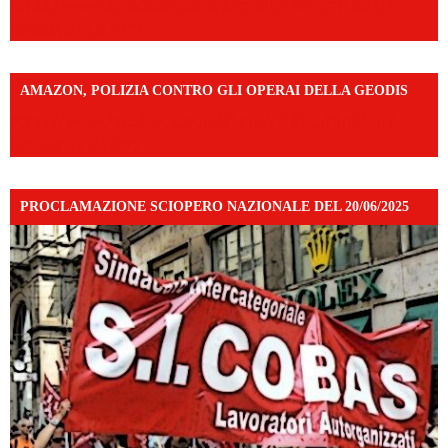
https://www.facebook.com/share/v/14FdghtLc5k/?
mibextid=UalRPS
AMAZON, POLIZIA CONTRO GLI OPERAI DELLA GEODIS
https://www.facebook.com/share/v/16UuA5c9Ep/?
mibextid=UalRPS
PROCLAMAZIONE SCIOPERO NAZIONALE DEL 20/06/2025