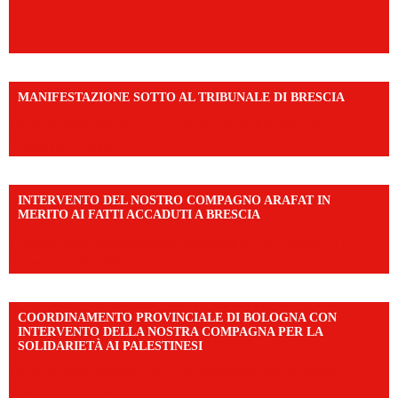
MANIFESTAZIONE SOTTO AL TRIBUNALE DI BRESCIA
https://www.facebook.com/share/r/1EMnKDDtxc/?
mibextid=UalRPS
INTERVENTO DEL NOSTRO COMPAGNO ARAFAT IN
MERITO AI FATTI ACCADUTI A BRESCIA
https://www.facebook.com/share/v/1DDi3eq4FZ/?
mibextid=WC7FNe
COORDINAMENTO PROVINCIALE DI BOLOGNA CON
INTERVENTO DELLA NOSTRA COMPAGNA PER LA
SOLIDARIETÀ AI PALESTINESI
https://www.facebook.com/share/v/198LfVj3Y6/?
mibextid=WC7FNe