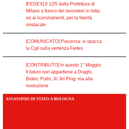
[FEDEX] Il 12/5 dalla Prefettura di
Milano a fianco dei lavoratori in lotta:
no ai licenziamenti, per la libertà
sindacale
[COMUNICATO] Piacenza: si spacca
la Cgil sulla vertenza Fedex
[CONTRIBUTO] In questo 1° Maggio.
Il futuro non appartiene a Draghi,
Biden, Putin, Xi Jin Ping: ma alla
rivoluzione
ASSASSINIO DI STATO A BOLOGNA