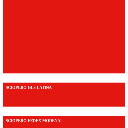
SCIOPERO GLS LATINA
https://www.facebook.com/share/v/1An9YA8yfq/?
mibextid=UalRPS
SCIOPERO FEDEX MODENA!