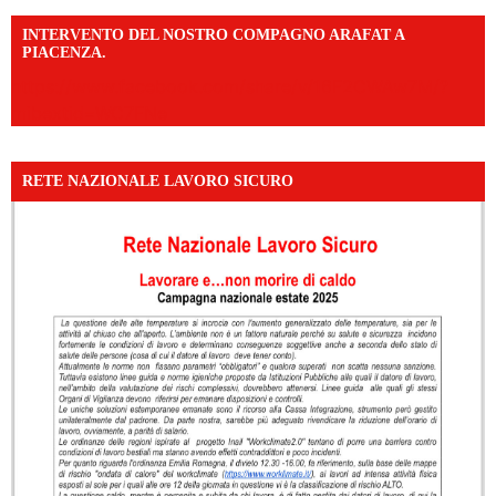
INTERVENTO DEL NOSTRO COMPAGNO ARAFAT A
PIACENZA.
https://www.facebook.com/share/v/16F2CWAw7M/?
mibextid=WC7FNe
RETE NAZIONALE LAVORO SICURO