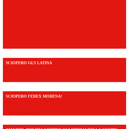
SCIOPERO GLS LATINA
https://www.facebook.com/share/v/1An9YA8yfq/?
mibextid=UalRPS
SCIOPERO FEDEX MODENA!
https://www.facebook.com/share/v/14FdghtLc5k/?
mibextid=UalRPS