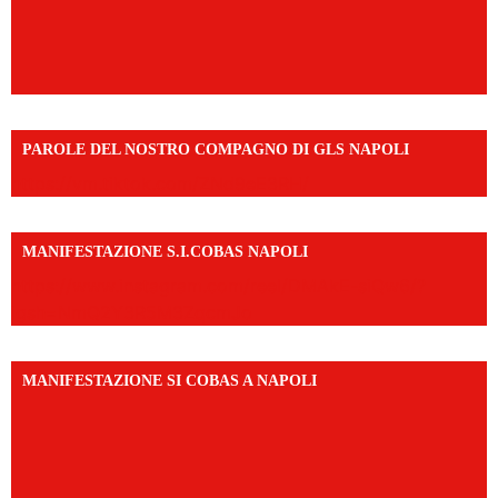
PAROLE DEL NOSTRO COMPAGNO DI GLS NAPOLI
https://vm.tiktok.com/ZNd9eE3RH/
MANIFESTAZIONE S.I.COBAS NAPOLI
https://www.instagram.com/reel/DMAkE-siQw6/?
igsh=NmQ2Y3R5M3ZqcmJo
MANIFESTAZIONE SI COBAS A NAPOLI