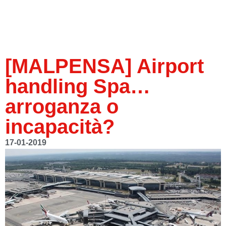
[MALPENSA] Airport
handling Spa…
arroganza o
incapacità?
17-01-2019