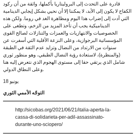
قادرة على التحدث إلى البروليتاريا بأكملها، واثقة من أن ركود
الكفاح لا يكون إلى الأبد، لا يمكننا إلا أن نحيي بشكل إيجابي الدينامية
التي أدت إلى إضراب هذا اليوم ومظاهرة الغد في روما. ولكن هذه
الديناميكية يجب أن تأخذ المزيد من الزخم، وتطغى على
الخصوصيات والانتهازيات والغمزات والتنازلات لصالح القوى
المؤسساتية البرجوازية، وعلى النزعة الأقلية التي أسفرت عن
سنوات من الارتداد من النضال وتزايد عدم الثقة في الطبقة
(والمنظرة)، لاستعادة رؤية النضال الطبقي، وهو منظور ثوري
شامل الذي يرتقي حقا إلى مستوى الهجوم الذي نتعرض إليه هنا
وعلى النطاق الدولي.
18 يونيو
التوجّه الأممي الثوري
http://sicobas.org/2021/06/21/italia-aperta-la-
cassa-di-solidarieta-per-adil-assassinato-
durante-uno-sciopero/