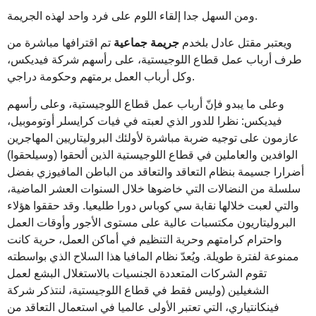
ومن السهل جدا إلقاء اللوم على فرد واحد لهذه الجريمة.
ويعتبر مقتل عادل بلخدم
جريمة جماعية
تم اقترافها مباشرة من
طرف أرباب عمل قطاع اللوجيستية، على رأسهم شركة فيديكس،
وكل أرباب العمل برمتهم وحكومة دراجي.
وعلى ما يبدو فإنّ أرباب عمل قطاع اللوجيستية، وعلى رأسهم
فيديكس: نظرا للدور الذي لعبته في فيات كرايسلر أوتوموبيل،
عازمون على توجيه ضربة مباشرة لأولئك البروليتاريين المهاجرين
الوافدين والعاملين في قطاع اللوجيستية الذين ألحقوا (وسيلحقوا)
أضرارا جسيمة بنظام التعاقد والتعاقد من الباطن المافيوزي بفضل
سلسلة من النضالات التي خاضوها خلال السنوات العشر الماضية،
والتي لعبت خلالها نقابة سي كوباس دورا طليعيا. وقد حققوا هؤلاء
البروليتاريون مكتسبات عالية على مستوى الأجور وأوقات العمل
واحترام كرامتهم وحرية التنظيم في أماكن العمل، حرية كانت
ممنوعة لفترة طويلة. ويُعدّ نظام المافيا هذا السلاح الذي بواسطته
تقوم الشركات المتعددة الجنسيات بالاستغلال البشع لعمل
الشغيلين (وليس فقط في قطاع اللوجيستية، لنتذكر شركة
فينكانتياري، التي تعتبر الأولى عالميا في استعمال التعاقد من