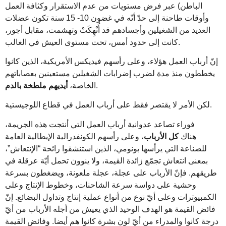
الباطن) عبر فرض مستويات من عدم الاستقرار وكثافة العمل
وأوقات طاحنة إلى حدّ أنّه في غضون 10- 15 سنة تكون عضلات
العديد من الشغيلين وأجسادهم قد أُنْهِكَتْ وتهشمت، مقابل أجور،
كانت إلى حدود أمس، تحت مستوى العيش في الغالب.
إنّ أرباب العمل هؤلاء، وعلى رأسهم فيديكس الأمريكية، الذين كانوا
يخططون منذ مدة لضرب إضرابات الشغيلين مستعينين بعصاباتهم
أيديهم ملطخة بالدم
الخاصة،
.
لكن الأمر لا يقتصر فقط على أرباب العمل في قطاع اللوجيستية.
فوراء تصاعد عدوانية أرباب العمل التي أنتجت هذه الجريمة،
هناك
كل الأرباب
، وعلى رأسهم الكونفدرالية الإيطالية العامة
للصناعة التي يرأسها بونومي، الذين استنشقوا رائحة “الإنتعاش”،
بمعنى انتعاش تجمّع زائدة القيمة، ولا ينوون تحمل أيّة عرقلة في
طريقهم. فإنّ الأرباب على عجلة، عجلة ملعونة، ويضغطون بسرعة
وحشية على دواسة سرعة الشاحنات، وخطوط الإنتاج وعلى
الكمبيوترات وعلى أيّ نوع من أنواع عملية إنتاج وتداول البضائع. إنّ
فائض القيمة هو الهدف الوحيد الذي يعيش من أجله الأرباب من أيّ
درجة كانوا والمدراء من أيّ لون بشرة كانوا هم أيضا. وفائض القيمة