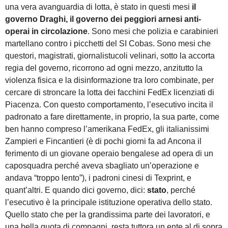
una vera avanguardia di lotta, è stato in questi mesi
il
governo Draghi, il governo dei peggiori arnesi anti-
operai in circolazione
. Sono mesi che polizia e carabinieri
martellano contro i picchetti del SI Cobas. Sono mesi che
questori, magistrati, giornalistucoli velinari, sotto la accorta
regia del governo, ricorrono ad ogni mezzo, anzitutto la
violenza fisica e la disinformazione tra loro combinate, per
cercare di stroncare la lotta dei facchini FedEx licenziati di
Piacenza. Con questo comportamento, l’esecutivo incita il
padronato a fare direttamente, in proprio, la sua parte, come
ben hanno compreso l’amerikana FedEx, gli italianissimi
Zampieri e Fincantieri (è di pochi giorni fa ad Ancona il
ferimento di un giovane operaio bengalese ad opera di un
caposquadra perché aveva sbagliato un’operazione e
andava “troppo lento”), i padroni cinesi di Texprint, e
quant’altri. E quando dici governo, dici:
stato
, perché
l’esecutivo è la principale istituzione operativa dello stato.
Quello stato che per la grandissima parte dei lavoratori, e
una bella quota di compagni, resta tuttora un ente al di sopra