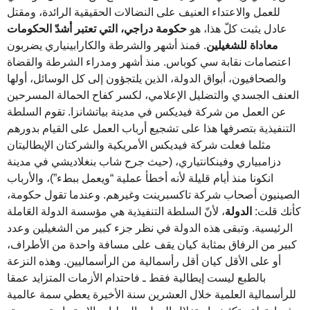
للعمل والاعتداء العنيف على النضالات الحقيقية الرائدة، ومقتل
عادل يثبت كلّ هذا، هو
حكومة دراجي، التي تعتبر أشدّ الحكومات
معاداة للشغيلين
. فمنذ أشهر والشرطة والكارابينياري يضربون
اعتصامات نقابة سي كوباس. منذ أشهر ومدراء الشرطة والقضاة
والصحافيون، أبواق الدولة، الذين يلتجؤون إلى كل الوسائل، أولها
العنف الجسدي والتضليل الإعلامي، لكسر كفاح الحمالة المسرحين
عن العمل من شركة فيديكس في مدينة بياتشانزا. تقوم السلطة
التنفيذية بتصرفها هذا على تشجيع أرباب العمل على القيام بدورهم
مثلما فعلت شركة فيديكس الأمريكية والشركتان الإيطاليتان
دزامبياري وفينكانتياري، (حيث جرح شاب بنغلاديشي في مدينة
انكونا منذ أيام قليلة لأنه أخطأ عملية “ويعمل ببطء”)، والأرباب
الصينيون أصحاب شركة تاكسبرينت وغيرهم. وعندما تقول حكومة،
كأنك قلت:
الدولة
، لأنّ السلطة التنفيذية هي مؤسسة الدولة العَاملة
الرئيسية. وتبقى هذه الدولة في نظر جزء كبير من الشغيلين وعدد
كبير من الرفاق بمثابة كيان يقف على مسافة واحدة من الأطراف،
أو على الأقل كيان أقل رأسمالية من الرأسماليين. وهذه النزعة
بالطبع ليست إيطالية فقط ـ فاحتدام الأزمات المتزايد عمقا
للرأسمالية العلمية خلال العشرين سنة الأخيرة يعطي سمة عالمية