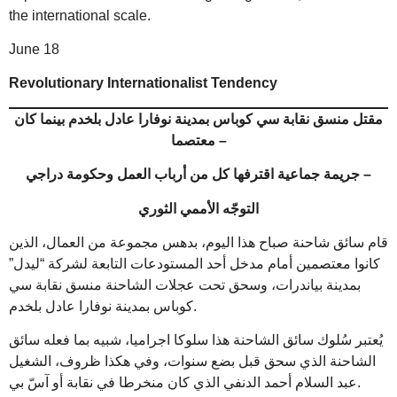
the international scale.
June 18
Revolutionary Internationalist Tendency
مقتل منسق نقابة سي كوباس بمدينة نوفارا عادل بلخدم بينما كان
معتصما –
جريمة جماعية اقترفها كل من أرباب العمل وحكومة دراجي –
التوجّه الأممي الثوري
قام سائق شاحنة صباح هذا اليوم، بدهس مجموعة من العمال، الذين
كانوا معتصمين أمام مدخل أحد المستودعات التابعة لشركة “ليدل”
بمدينة بياندرات، وسحق تحت عجلات الشاحنة منسق نقابة سي
كوباس بمدينة نوفارا عادل بلخدم.
يُعتبر سُلوك سائق الشاحنة هذا سلوكا اجراميا، شبيه بما فعله سائق
الشاحنة الذي سحق قبل بضع سنوات، وفي هكذا ظروف، الشغيل
عبد السلام أحمد الدنفي الذي كان منخرطا في نقابة أو آسّ بي.