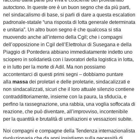
autoctono. In queste ore è un buon segno che da più parti,
nel sindacalismo di base, si parli di dare a questa escalation
padronale-statale “una risposta di lotta generale determinata
e unitaria”. Un altro buon segno è che qualcosa si stia
muovendo anche all’interno della Cgil; che i compagni
dell’opposizione in Cgil dell’Elettrolux di Susegana e della
Piaggio di Pontedera abbiano immediatamente indetto uno
sciopero in solidarietà con i lavoratori della logistica in lotta,
e in lutto per la morte di Adil. Ma non possiamo
accontentarci di questi primi segni – dobbiamo puntare
alla
massa
dei proletari e delle proletarie, sindacalizzati e
non sindacalizzati, sicuri che il loro attuale silenzio contiene
contraddittoriamente, insieme con la paura, la sfiducia, e
perfino la rassegnazione, una rabbia, una voglia soffocata di
reazione, che può diventare, all’improvviso, incontenibile
per la quantità e brutalità di umiliazioni e vessazioni subite.
Noi compagni e compagne della Tendenza internazionalista
rivoluzionaria che da anni insistiamo sulla necessità di