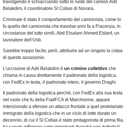
travolgendo e schiacciando sotto le ruote del camion Adil
Belakdim, il coordinatore SI Cobas di Novara.
Criminale è stato il comportamento del camionista, come lo
fu quello del camionista che travolse anni fa a Piacenza, in
circostanze del tutto simili, Abd Elsalam Ahmed Eldanf, un
lavoratore dell’Usb.
Sarebbe troppo facile, però, attribuire ad un singolo la colpa
di questo assassinio.
L’uccisione di Adil Belakdim è
un crimine collettivo
che
chiama in causa direttamente il padronato della logistica,
con FedEx in testa, il padronato intero, il governo Draghi.
Il padronato della logistica perché, con FedEx alla sua testa
nel ruolo che fu della Fiat/FCA di Marchionne, appare
intenzionato a sferrare un attacco frontale a quel proletariato
immigrato della logistica che in un ciclo di lotte durato un
decennio, di cui il SI Cobas è stato protagonista di prima fila,
ha saputo infliggere colpi importanti (benché non definitivi)