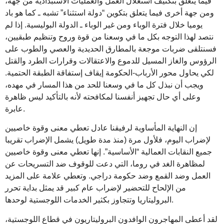
فيما يتعلق بتكثيف استغلال العمل والعمليات الاستبدادية من جهة،
ومن جهة أخرى فيما يتعلق بتكوين “دولة استثناء” تشبه ـ كما هو باد
يوميا خلال فترة الوباء ومن غير الوباء ـ الدولة البوليسية. إذا لم
نتصد لهذا التوجه بكل ما في وسعنا من قوة وروح وتنظيم طبقيين،
فسنتلقى ضربات موجعة بالمطارق الحديدية والعصي والطوب على
الرؤوس والغاز المسيل للدموع والاعتقالات وقرارات الطرد والقتل
لكي يحاول محور الأرباب-الحكومة إيقاف إستفاقة الطبقة الحتمية.
ويجب أن نبذل كل ما في وسعنا للحد من هذا المسار في مهده،
وعلى أي حال تجهيز أنفسنا لمكافحته لأنه بالتأكيد ليس ظاهرة
عابرة.
إن النهاية المأساوية لرفيقنا عادل تعطي معنى وقوة خاصيين
لإضراب اليوم، فلأول مرة (منذ مدة طويل) يشمل الإضراب تقريبا
جميع النقابات العمالية “الأساسية”. إنها تعطي معنى وقوة خاصيين
لمظاهرة الغد في روما، التي دعت للوقوف ضد التسريحات عن
العمل وضد القمع وضد حكومة دراجي. وتعطي علامة على المزيد
من الإلحاح للتحضير لإضراب عام كبير قد يمثل بداية تحرر
البروليتاريا وتتجاوز بكثير الخدمات اللوجستية لوحدها.
لقد أعطى المهاجرون الوافدون البروليتاريون في قطاع اللوجستية،