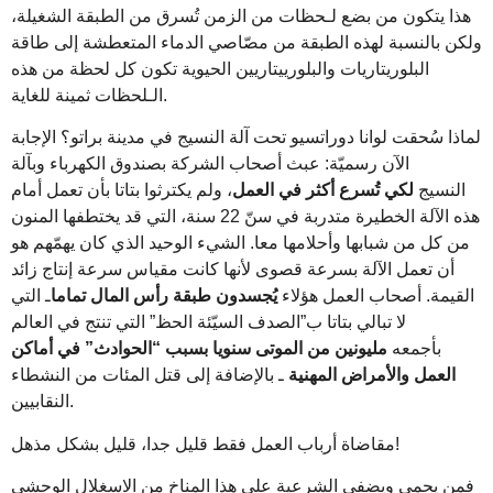
هذا يتكون من بضع لـحظات من الزمن تُسرق من الطبقة الشغيلة،
ولكن بالنسبة لهذه الطبقة من مصّاصي الدماء المتعطشة إلى طاقة
البلوريتاريات والبلورييتاريين الحيوية تكون كل لحظة من هذه
الـلحظات ثمينة للغاية.
لماذا سُحقت لوانا دوراتسيو تحت آلة النسيج في مدينة براتو؟ الإجابة
الآن رسميّة: عبث أصحاب الشركة بصندوق الكهرباء وبآلة
النسيج
لكي تُسرع أكثر في العمل
، ولم يكترثوا بتاتا بأن تعمل أمام
هذه الآلة الخطيرة متدربة في سنّ 22 سنة، التي قد يختطفها المنون
من كل من شبابها وأحلامها معا. الشيء الوحيد الذي كان يهمّهم هو
أن تعمل الآلة بسرعة قصوى لأنها كانت مقياس سرعة إنتاج زائد
القيمة. أصحاب العمل هؤلاء
يُجسدون طبقة رأس المال تماما
ـ التي
لا تبالي بتاتا ب”الصدف السيّئة الحظ” التي تنتج في العالم
في أماكن
”
الحوادث
“
سنويا بسبب
مليونين من الموتى
بأجمعه
العمل والأمراض المهنية
ـ بالإضافة إلى قتل المئات من النشطاء
النقابيين.
مقاضاة أرباب العمل فقط قليل جدا، قليل بشكل مذهل!
فمن يحمي ويضفي الشرعية على هذا المناخ من الاسغلال الوحشي