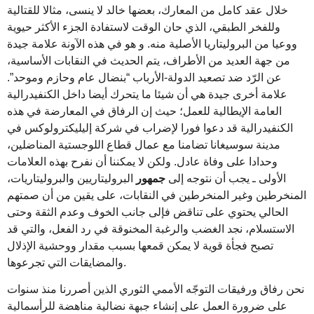
خلال عقد كامل من المعارك، بعضها خالد لا ينسى، مثالا للقتالية
وللفخر الطبقي، الذي حان الوقت لاستفادة الجزء الأكثر حيوية
ووعيا من البروليتاريا الأصلية منه. و هو في هذه الآونة علامة جيدة
من جهة العديد من الأطراف، يتم الحديث في النقابات الأساسية،
عن الرّد ضد تصعيد الدولة-الأرباب “بنضال عام وحازم وموحد”.
علامة أخرى جيدة هي أن شيئا ما يتحرك أيضا داخل الكنفيدرالية
العامة الإيطالية للعمل؛ حيث إن الرفاق في المعارضة في هذه
الكنفيدرالية قد دعوا فورا لإضراب في شركة إليليكترولوكس في
مدينة سوسيغانا تضامنا مع عمال قطاع اللوجستية المناضلين،
وحدادا على وفاة عادل. ولكن لا يمكننا أن نفرح بهذه العلامات
الأولى ـ يجب أن نتوجه إلى
جمهور
البروليتاريين والبروليتاريات،
المنخرطين وغير المنخرطين في النقابات، على يقين من أن صمتهم
الحالي يحتوي على تناقض فإلى جانب الخوف وعدم الثقة وحتى
الاستسلام، نجد الغضب والرغبة المخنوقة في رد الفعل، والتي قد
تصبح فجأة قوية لا يمكن قمعها بسبب مقدار ووحشية الإذلال
والمضايقات التي تجرعوها.
نحن رفاق ورفيقات التوجّه الأممي الثوري الذين أصررنا منذ سنوات
على ضرورة العمل على إنشاء جبهة نضالية مناهضة للرأسمالية