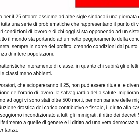
r il 25 ottobre assieme ad altre sigle sindacali una giornata 
utta una serie di problematiche che rappresentano il punto di v
iori condizioni di lavoro e di chi oggi si sta opponendo ad un sist
tutto il mondo sta portando ad un netto peggioramento della con
neta, sempre in nome del profitto, creando condizioni dal punto 
nza di intere popolazioni.
atteristiche interamente di classe, in quanto chi subirà gli effett
e le classi meno abbienti.
lavoratori, che sciopereranno il 25, non può essere rituale, e diven
ne dell’orario di lavoro, la salvaguardia della salute, migliora
o ad oggi vi sono stati oltre 500 morti, per non parlare delle mig
duzione drastica del carico contributivo e fiscale, il diritto alla ca
oggiorno incondizionato a tutti gli immigrati, il ritiro dei decreti 
ferimento a quelle di genere e il diritto ad una vera democrazia
sentanza.