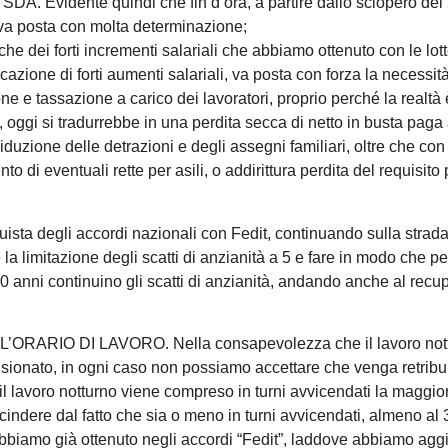
DA. Evidente quindi che fin d’ora, a partire dallo sciopero del
 va posta con molta determinazione;
dei forti incrementi salariali che abbiamo ottenuto con le lott
cazione di forti aumenti salariali, va posta con forza la necessità
ne e tassazione a carico dei lavoratori, proprio perché la realtà
, oggi si tradurrebbe in una perdita secca di netto in busta paga
iduzione delle detrazioni e degli assegni familiari, oltre che con
di eventuali rette per asili, o addirittura perdita del requisito 
sta degli accordi nazionali con Fedit, continuando sulla strada
la limitazione degli scatti di anzianità a 5 e fare in modo che pe
0 anni continuino gli scatti di anzianità, andando anche al recu
RIO DI LAVORO. Nella consapevolezza che il lavoro nott
sionato, in ogni caso non possiamo accettare che venga retrib
 il lavoro notturno viene compreso in turni avvicendati la maggi
escindere dal fatto che sia o meno in turni avvicendati, almeno al
biamo già ottenuto negli accordi “Fedit”, laddove abbiamo agg