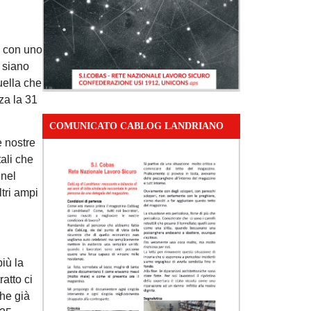
e con uno
 siano
uella che
za la 31
COMUNICATO CABLOG LANDRIANO
e nostre
ali che
 nel
ltri ampi
iù la
atto ci
he già