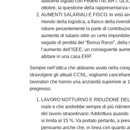
abbiamo siglato con Fedex/TNt, BRT, GLS, S
ottobre, la questione della rappresentanza
AUMENTI SALARIALI E FISCO. In virtù anche 
mondo della logistica, a fianco della rivendi
ridurre pesantemente la parte di contribuzio
aumento di salario oltre un certo imponibile
seguito di perdita del “Bonus Renzi”, della r
l’aumento dell’ISEE, un conseguente aumento 
abitare in una casa ERP.
Sempre nell’ottica che abbiamo avuto nella conqui
stravolgere gli attuali CCNL, vogliamo cancellare 
lavoratori che hanno una anzianità superiore ai 1
pregresso.
LAVORO NOTTURNO E RIDUZIONE DELL’ORA
male e che andrebbe sempre di più ridimen
del lavoro straordinario. Addirittura quando
si limita al 15 %. Va portato pertanto, a pr
pensiamo anche che, in linea con quanto ab