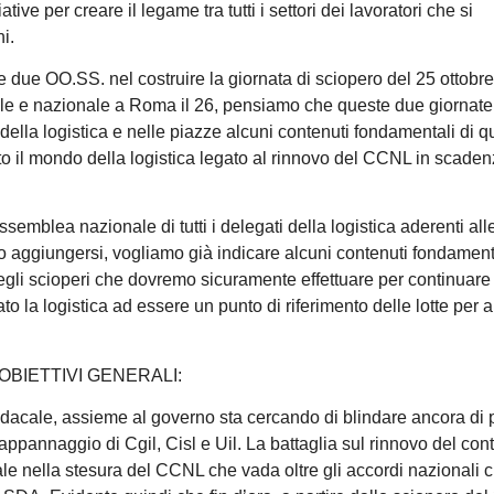
ive per creare il legame tra tutti i settori dei lavoratori che si
i.
re due OO.SS. nel costruire la giornata di sciopero del 25 ottobr
le e nazionale a Roma il 26, pensiamo che queste due giornate
della logistica e nelle piazze alcuni contenuti fondamentali di q
tto il mondo della logistica legato al rinnovo del CCNL in scaden
ssemblea nazionale di tutti i delegati della logistica aderenti all
 aggiungersi, vogliamo già indicare alcuni contenuti fondament
egli scioperi che dovremo sicuramente effettuare per continuare
to la logistica ad essere un punto di riferimento delle lotte per a
OBIETTIVI GENERALI:
ale, assieme al governo sta cercando di blindare ancora di p
ppannaggio di Cgil, Cisl e Uil. La battaglia sul rinnovo del contr
e nella stesura del CCNL che vada oltre gli accordi nazionali c