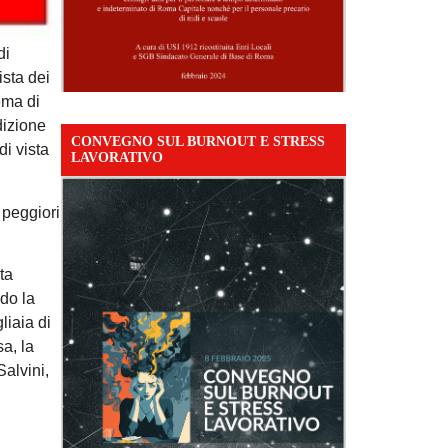
di
ista dei
ema di
dizione
CONVEGNO SUL BURNOUT E STRESS
di vista
LAVORATIVO
i peggiori
ta
ndo la
liaia di
sa, la
Salvini,