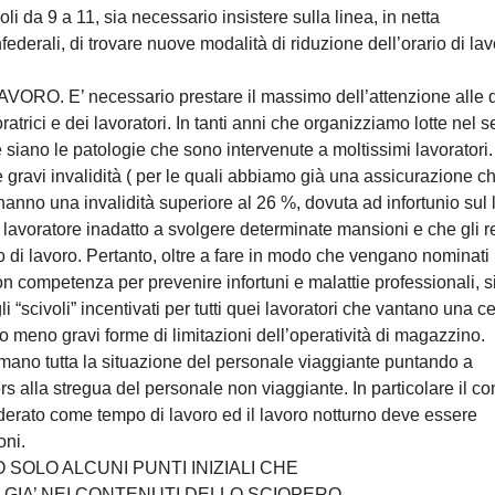
doli da 9 a 11, sia necessario insistere sulla linea, in netta
ederali, di trovare nuove modalità di riduzione dell’orario di la
 E’ necessario prestare il massimo dell’attenzione alle q
ratrici e dei lavoratori. In tanti anni che organizziamo lotte nel s
e siano le patologie che sono intervenute a moltissimi lavoratori.
gravi invalidità ( per le quali abbiamo già una assicurazione c
hanno una invalidità superiore al 26 %, dovuta ad infortunio sul 
 lavoratore inadatto a svolgere determinate mansioni e che gli 
 di lavoro. Pertanto, oltre a fare in modo che vengano nominati in
n competenza per prevenire infortuni e malattie professionali, si 
 “scivoli” incentivati per tutti quei lavoratori che vantano una ce
 o meno gravi forme di limitazioni dell’operatività di magazzino.
 tutta la situazione del personale viaggiante puntando a
vers alla stregua del personale non viaggiante. In particolare il co
erato come tempo di lavoro ed il lavoro notturno deve essere
oni.
 SOLO ALCUNI PUNTI INIZIALI CHE
GIA’ NEI CONTENUTI DELLO SCIOPERO