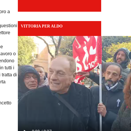
voro a
uestioni
VITTORIA PER ALDO
ettore
he
lavoro o
rendono
 tutti i
tratta di
rta
ncetto