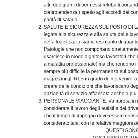
altri due giorni di permessi retribuiti portan
controtendenza rispetto agli accordi dei conf
parità di salario.
SALUTE E SICUREZZA SUL POSTO DI LAVORO.
legate alla sicurezza e alla salute delle lavo
della logistica, ci siamo resi conto di quant
Patologie che non comportano direttamente 
risarcisce in modo dignitoso lavoratori che 
a malattia professionale) ma che rendono il
sempre più difficile la permanenza sul posto
magazzini gli RLS in grado di intervenire co
creare delle condizioni che favoriscano degli
anzianità di servizio affiancata anche a più
PERSONALE VIAGGIANTE. Va ripresa in mano
considerare il lavoro degli autisti e dei dri
che il tempo di impegno deve essere consid
considerato tale, con le relative maggiorazi
QUESTI SONO
VOGLIAMO PORRE 