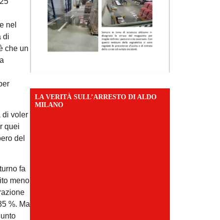
 25
e nel
 di
 è che un
 a
per
LA VERITÀ SULL’ARRESTO DI ALDO
MILANO
 di voler
r quei
pero del
urno fa
uito meno
orazione
 35 %. Ma
iunto