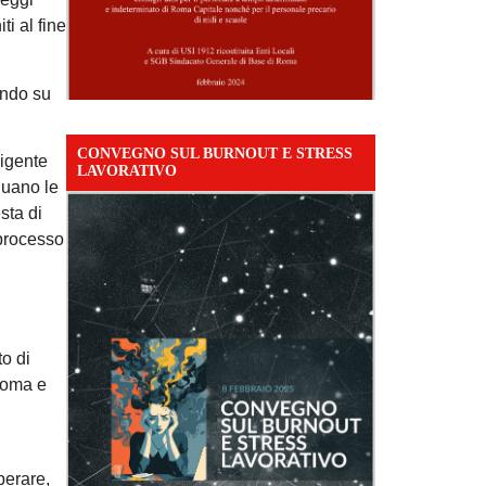
i al fine
endo su
CONVEGNO SUL BURNOUT E STRESS
rigente
LAVORATIVO
nuano le
sta di
(processo
to di
 Roma e
perare,