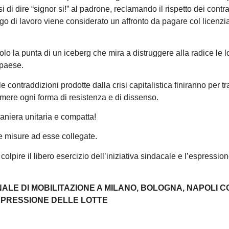
arsi di dire “signor si!” al padrone, reclamando il rispetto dei contrat
ogo di lavoro viene considerato un affronto da pagare col licenz
olo la punta di un iceberg che mira a distruggere alla radice le l
 paese.
e contraddizioni prodotte dalla crisi capitalistica finiranno per tr
imere ogni forma di resistenza e di dissenso.
maniera unitaria e compatta!
le misure ad esse collegate.
olpire il libero esercizio dell’iniziativa sindacale e l’espressio
LE DI MOBILITAZIONE A MILANO,
BOLOGNA, NAPOLI 
EPRESSIONE DELLE LOTTE