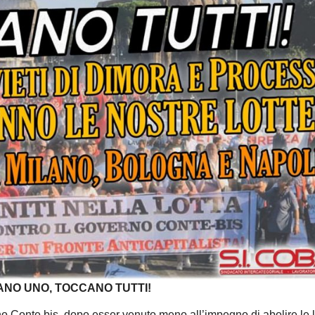
NO UNO, TOCCANO TUTTI!
no Conte bis, dopo esser venuto meno all’impegno di abolire le 