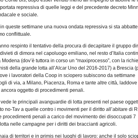
portata repressiva di quelle leggi e del precedente decreto Minnit
indacale e sociale.
 in queste settimane una nuova ondata repressiva si sta abbatt
o conflittuale.
no respinto il tentativo della procura di decapitare il gruppo di
divieti di dimora nel capoluogo emiliano, nel resto d’Italia conti
da Modena (dov’è tuttora in corso un “maxiprocesso”, con la richie
gonisti della grande lotta all’Alcar Uno del 2016-2017) a Brescia 
dove i lavoratori della Coop in sciopero subiscono da settimane
ogli di via, a Milano, Piacenza, Roma e tante altre città, laddove
 ancora oggetto di procedimenti penali.
 vede le principali avanguardie di lotta presenti nel paese ogget
no-Tav a quelle contro i movimenti per il diritto all’abitare di
e procedimenti penali a carico del movimento dei disoccupati 7
tta nelle campagne per i diritti dei braccianti agricoli.
ia di territori e in primis nei luoghi di lavoro: anche il solo scio