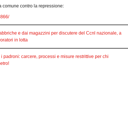
tta comune contro la repressione:
5866/
 fabbriche e dai magazzini per discutere del Ccnl nazionale, a
atori in lotta
droni: carcere, processi e misure restrittive per chi
etro!