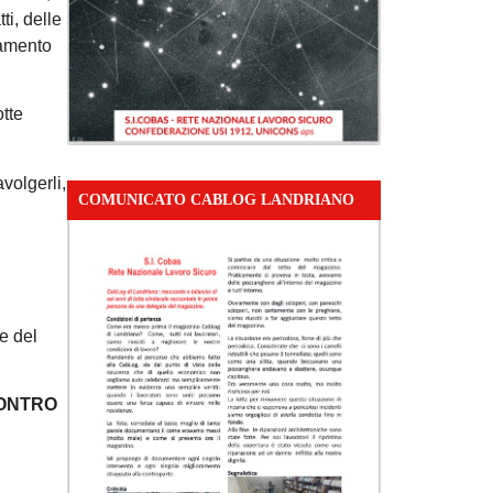
ti, delle
iamento
otte
avolgerli,
COMUNICATO CABLOG LANDRIANO
ne del
CONTRO