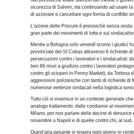
sicurezza di Salvini, sta continuando ad usare la 
di azzerare e cancellare ogni forma di conflitto s
L’azione delle Procure è pressochè senza sosta:
gran parte dei movimenti di lotta e sul sindacalism
Mentre a Bologna solo venerdì scorso i giudici han
provinciale del SI Cobas attraverso 6 richieste di 
persecuzioni contro i lavoratori e i sindacalisti: 
ben 86 rinvii a giudizio contro i lavoratori prota
contro gli scioperi in Penny Market), da Tortona 
aggressioni poliziesche con tanto di richieste di f
numerose vertenze sindacali nella logistica sono
Tutto ciò si inserisce in un contesto generale che
analogo trattamento: dalle condanne al movimento 
Milano, per non parlare delle decine di denunce 
novembre a Napoli e di quelle contro chi, al sud, lo
Quest’aria pesante si respira ogni giorno in centina