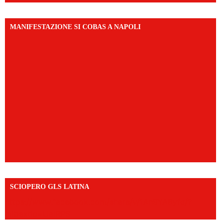
MANIFESTAZIONE SI COBAS A NAPOLI
SCIOPERO GLS LATINA
https://www.facebook.com/share/v/1An9YA8yfq/?
mibextid=UalRPS