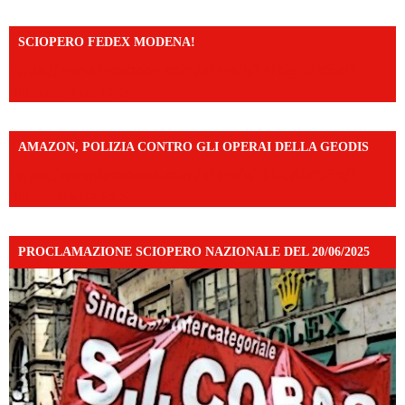
SCIOPERO FEDEX MODENA!
https://www.facebook.com/share/v/14FdghtLc5k/?
mibextid=UalRPS
AMAZON, POLIZIA CONTRO GLI OPERAI DELLA GEODIS
https://www.facebook.com/share/v/16UuA5c9Ep/?
mibextid=UalRPS
PROCLAMAZIONE SCIOPERO NAZIONALE DEL 20/06/2025