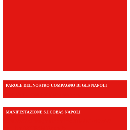
PAROLE DEL NOSTRO COMPAGNO DI GLS NAPOLI
https://vm.tiktok.com/ZNd9eE3RH/
MANIFESTAZIONE S.I.COBAS NAPOLI
https://www.instagram.com/reel/DMAkE-siQw6/?
igsh=NmQ2Y3R5M3ZqcmJo