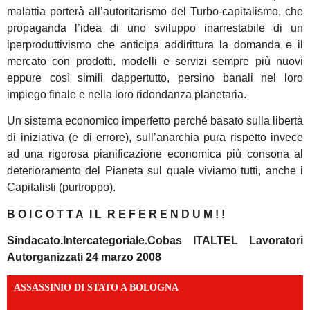
malattia porterà all’autoritarismo del Turbo-capitalismo, che
propaganda l’idea di uno sviluppo inarrestabile di un
iperproduttivismo che anticipa addirittura la domanda e il
mercato con prodotti, modelli e servizi sempre più nuovi
eppure così simili dappertutto, persino banali nel loro
impiego finale e nella loro ridondanza planetaria.
Un sistema economico imperfetto perché basato sulla libertà
di iniziativa (e di errore), sull’anarchia pura rispetto invece
ad una rigorosa pianificazione economica più consona al
deterioramento del Pianeta sul quale viviamo tutti, anche i
Capitalisti (purtroppo).
B O I C O T T A I L R E F E R E N D U M ! !
S
indacato
.I
ntercategoriale
.Cobas ITALTEL
Lavoratori
Autorganizzati
24 marzo 2008
ASSASSINIO DI STATO A BOLOGNA