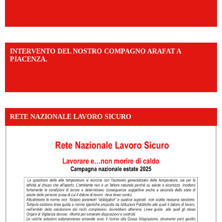
INTERVENTO DEL NOSTRO COMPAGNO ARAFAT A
PIACENZA.
https://www.facebook.com/share/v/16F2CWAw7M/?
mibextid=WC7FNe
RETE NAZIONALE LAVORO SICURO