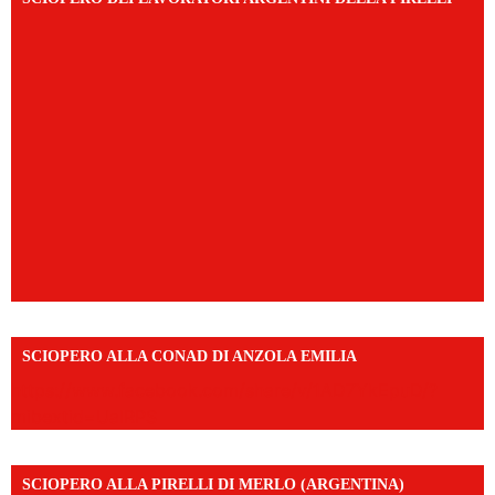
SCIOPERO ALLA CONAD DI ANZOLA EMILIA
https://www.facebook.com/share/v/1AD7YkEpuD/?
mibextid=UalRPS
SCIOPERO ALLA PIRELLI DI MERLO (ARGENTINA)