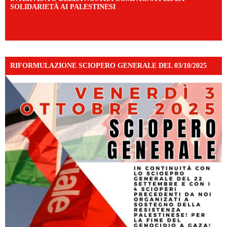
SOLIDARIETÀ AI PALESTINESI
https://www.facebook.com/share/v/198LfVj3Y6/?
mibextid=WC7FNe
RIFORMULAZIONE SCIOPERO GENERALE DEL 03/10/2025