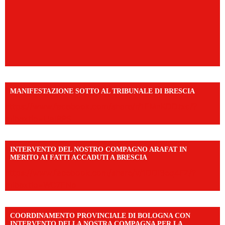
MANIFESTAZIONE SOTTO AL TRIBUNALE DI BRESCIA
https://www.facebook.com/share/r/1EMnKDDtxc/?
mibextid=UalRPS
INTERVENTO DEL NOSTRO COMPAGNO ARAFAT IN
MERITO AI FATTI ACCADUTI A BRESCIA
https://www.facebook.com/share/v/1DDi3eq4FZ/?
mibextid=WC7FNe
COORDINAMENTO PROVINCIALE DI BOLOGNA CON
INTERVENTO DELLA NOSTRA COMPAGNA PER LA