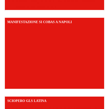
https://www.instagram.com/reel/DMAkE-siQw6/?
igsh=NmQ2Y3R5M3ZqcmJo
MANIFESTAZIONE SI COBAS A NAPOLI
SCIOPERO GLS LATINA
https://www.facebook.com/share/v/1An9YA8yfq/?