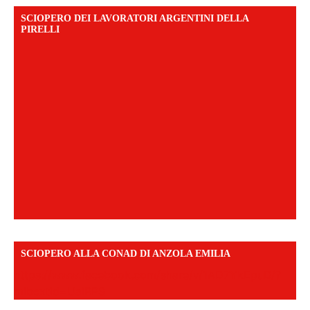
SCIOPERO DEI LAVORATORI ARGENTINI DELLA
PIRELLI
SCIOPERO ALLA CONAD DI ANZOLA EMILIA
https://www.facebook.com/share/v/1AD7YkEpuD/?
mibextid=UalRPS