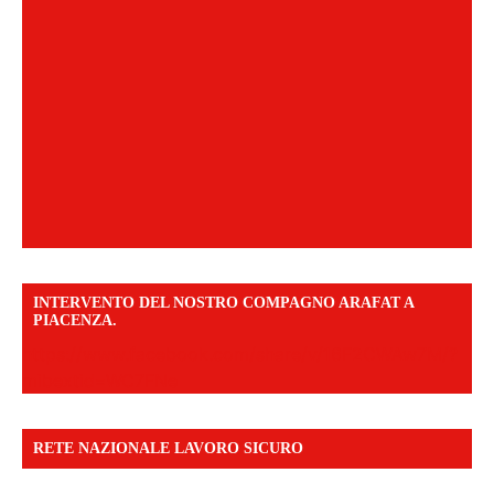
INTERVENTO DEL NOSTRO COMPAGNO ARAFAT A
PIACENZA.
https://www.facebook.com/share/v/16F2CWAw7M/?
mibextid=WC7FNe
RETE NAZIONALE LAVORO SICURO