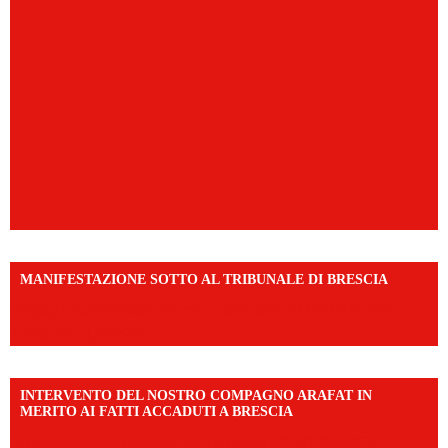
MANIFESTAZIONE SOTTO AL TRIBUNALE DI BRESCIA
https://www.facebook.com/share/r/1EMnKDDtxc/?
mibextid=UalRPS
INTERVENTO DEL NOSTRO COMPAGNO ARAFAT IN
MERITO AI FATTI ACCADUTI A BRESCIA
https://www.facebook.com/share/v/1DDi3eq4FZ/?