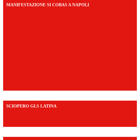
MANIFESTAZIONE SI COBAS A NAPOLI
SCIOPERO GLS LATINA
https://www.facebook.com/share/v/1An9YA8yfq/?
mibextid=UalRPS