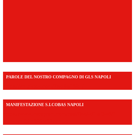
PAROLE DEL NOSTRO COMPAGNO DI GLS NAPOLI
https://vm.tiktok.com/ZNd9eE3RH/
MANIFESTAZIONE S.I.COBAS NAPOLI
https://www.instagram.com/reel/DMAkE-siQw6/?
igsh=NmQ2Y3R5M3ZqcmJo