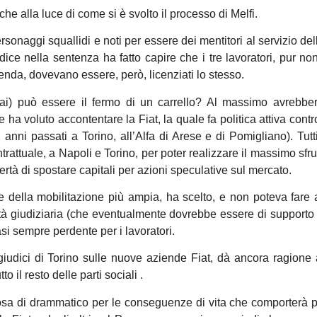
e alla luce di come si è svolto il processo di Melfi.
ersonaggi squallidi e noti per essere dei mentitori al servizio del
giudice nella sentenza ha fatto capire che i tre lavoratori, pur n
ienda, dovevano essere, però, licenziati lo stesso.
ai) può essere il fermo di un carrello? Al massimo avrebber
e ha voluto accontentare la Fiat, la quale fa politica attiva contr
anni passati a Torino, all’Alfa di Arese e di Pomigliano). Tut
ntrattuale, a Napoli e Torino, per poter realizzare il massimo sfr
ertà di spostare capitali per azioni speculative sul mercato.
e della mobilitazione più ampia, ha scelto, e non poteva fare a
alità giudiziaria (che eventualmente dovrebbe essere di supporto a
si sempre perdente per i lavoratori.
dici di Torino sulle nuove aziende Fiat, dà ancora ragione a
 il resto delle parti sociali .
cosa di drammatico per le conseguenze di vita che comporterà p