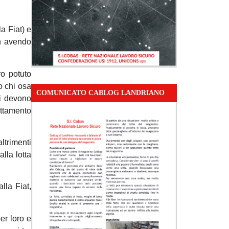
la Fiat) e
on avendo
o potuto
o chi osa
COMUNICATO CABLOG LANDRIANO
ti devono
uttamento
ltrimenti
lla lotta
lla Fiat,
er loro e