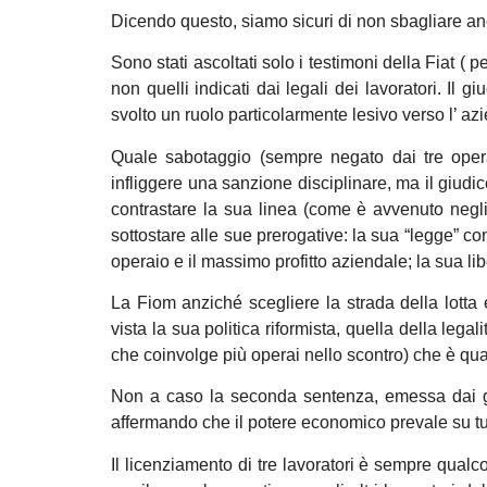
Dicendo questo, siamo sicuri di non sbagliare anch
Sono stati ascoltati solo i testimoni della Fiat ( p
non quelli indicati dai legali dei lavoratori. Il 
svolto un ruolo particolarmente lesivo verso l’ az
Quale sabotaggio (sempre negato dai tre oper
infliggere una sanzione disciplinare, ma il giudic
contrastare la sua linea (come è avvenuto negli 
sottostare alle sue prerogative: la sua “legge” co
operaio e il massimo profitto aziendale; la sua lib
La Fiom anziché scegliere la strada della lotta 
vista la sua politica riformista, quella della leg
che coinvolge più operai nello scontro) che è qua
Non a caso la seconda sentenza, emessa dai giu
affermando che il potere economico prevale su tutto
Il licenziamento di tre lavoratori è sempre qual