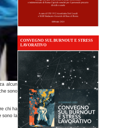
CONVEGNO SUL BURNOUT E STRESS
LAVORATIVO
nza alcun
 che sono
re chi ha
he sono la