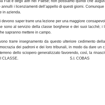
ella Fiat e degli altri nel Paese; non possiamo quindi che augura
 annulli i licenziamenti dell’appello di questi giorni. Comunque
re in azienda.
ai devono saper trarre una lezione per una maggiore consapevo
sse sono al servizio della classe borghese e dei suoi lacchè; i l
e che sapranno mettere in campo.
 devono trarre insegnamento da questo ulteriore cedimento del
emocrazia dei padroni e dei loro tribunali, in modo da dare un c
terreno dello sciopero generalizzato favorendo, così, la rinasci
POLITICA DI CLASSE. S.I. COBAS