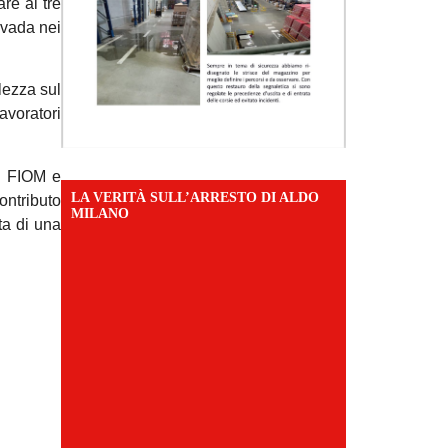
re ai tre
 vada nei
lezza sul
avoratori
la FIOM e
LA VERITÀ SULL’ARRESTO DI ALDO
ontributo
MILANO
ta di una