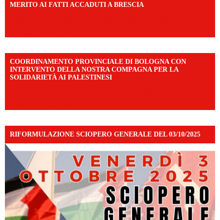
MERITO AI FATTI ACCADUTI A BRESCIA
https://www.facebook.com/share/v/1DDi3eq4FZ/?
mibextid=WC7FNe
COORDINAMENTO PROVINCIALE DI BOLOGNA CON
INTERVENTO DELLA NOSTRA COMPAGNA PER LA
SOLIDARIETÀ AI PALESTINESI
https://www.facebook.com/share/v/198LfVj3Y6/?
mibextid=WC7FNe
RIFORMULAZIONE SCIOPERO GENERALE DEL 03/10/2025