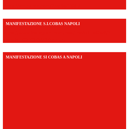
https://vm.tiktok.com/ZNd9eE3RH/
MANIFESTAZIONE S.I.COBAS NAPOLI
https://www.instagram.com/reel/DMAkE-siQw6/?
igsh=NmQ2Y3R5M3ZqcmJo
MANIFESTAZIONE SI COBAS A NAPOLI