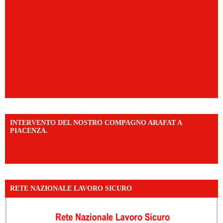
INTERVENTO DEL NOSTRO COMPAGNO ARAFAT A
PIACENZA.
https://www.facebook.com/share/v/16F2CWAw7M/?
mibextid=WC7FNe
RETE NAZIONALE LAVORO SICURO