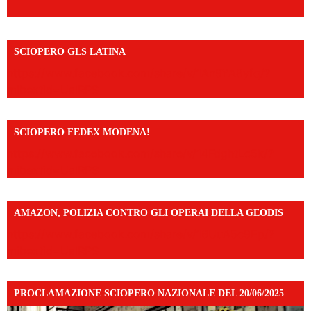
SCIOPERO GLS LATINA
https://www.facebook.com/share/v/1An9YA8yfq/?
mibextid=UalRPS
SCIOPERO FEDEX MODENA!
https://www.facebook.com/share/v/14FdghtLc5k/?
mibextid=UalRPS
AMAZON, POLIZIA CONTRO GLI OPERAI DELLA GEODIS
https://www.facebook.com/share/v/16UuA5c9Ep/?
mibextid=UalRPS
PROCLAMAZIONE SCIOPERO NAZIONALE DEL 20/06/2025