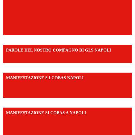
PAROLE DEL NOSTRO COMPAGNO DI GLS NAPOLI
https://vm.tiktok.com/ZNd9eE3RH/
MANIFESTAZIONE S.I.COBAS NAPOLI
https://www.instagram.com/reel/DMAkE-siQw6/?
igsh=NmQ2Y3R5M3ZqcmJo
MANIFESTAZIONE SI COBAS A NAPOLI