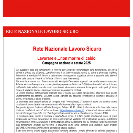
https://www.facebook.com/share/v/16F2CWAw7M/?
mibextid=WC7FNe
RETE NAZIONALE LAVORO SICURO