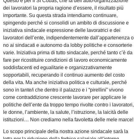
Questo è per il SI Cobas, che fa dell’auto-organizzazione
dei lavoratori la propria ragione d’essere, il risultato più
importante. Su questa strada intendiamo continuare,
spingendo perché si consolidi un ambito di discussione e
iniziativa sindacale espressione delle lavoratrici e dei
lavoratori dell’ente, indipendentemente dall’appartenenza o
no ai sindacati e autonomo da lobby politiche e consorterie
varie. Iniziativa prima di tutto sindacale, perché tanto c’è da
fare per ricostituire condizioni di lavoro economicamente
soddisfacenti ed egualitarie e organizzativamente
sopportabili, recuperando il continuo aumento del costo
della vita. Ma anche iniziativa politica e culturale, perché
sono in tante/i che dentro il palazzo e i “pirellini” vivono
come contraddizione crescente lavorare per applicare le
politiche dell’ente da troppo tempo rivolte contro i lavoratori,
le donne, l’ambiente, la salute, l’istruzione, la laicità delle
istituzioni… Non crediamo nella favoletta delle mele marce!
Lo scopo principale della nostra azione sindacale sarà la
lotta per la riduzione della forbice salariale all’interno