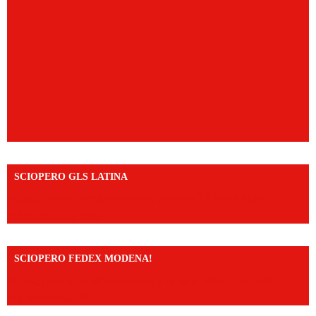
SCIOPERO GLS LATINA
https://www.facebook.com/share/v/1An9YA8yfq/?
mibextid=UalRPS
SCIOPERO FEDEX MODENA!
https://www.facebook.com/share/v/14FdghtLc5k/?
mibextid=UalRPS