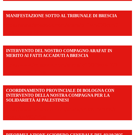
MANIFESTAZIONE SOTTO AL TRIBUNALE DI BRESCIA
https://www.facebook.com/share/r/1EMnKDDtxc/?
mibextid=UalRPS
INTERVENTO DEL NOSTRO COMPAGNO ARAFAT IN
MERITO AI FATTI ACCADUTI A BRESCIA
https://www.facebook.com/share/v/1DDi3eq4FZ/?
mibextid=WC7FNe
COORDINAMENTO PROVINCIALE DI BOLOGNA CON
INTERVENTO DELLA NOSTRA COMPAGNA PER LA
SOLIDARIETÀ AI PALESTINESI
https://www.facebook.com/share/v/198LfVj3Y6/?
mibextid=WC7FNe