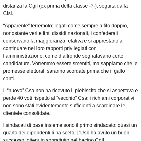
distanza la Cgil (ex prima della classe -?-), seguita dalla
Cisl.
“Apparente” terremoto: legati come sempre a filo doppio,
nonostante veri e finti dissidi nazionali, i confederali
conservano la maggioranza relativa e si apprestano a
continuare nei loro rapporti privilegiati con
l’amministrazione, come d’altronde segnalavano certe
candidature. Vorremmo essere smentiti, ma sappiamo che le
promesse elettorali saranno scordate prima che il gallo
canti.
Il “nuovo” Csa non ha ricevuto il plebiscito che si aspettava e
perde 40 voti rispetto al “vecchio” Csa: i richiami corporativi
non sono stati evidentemente sufficienti a scardinare le
clientele consolidate.
I sindacati di base insieme sono il primo sindacato: quasi un
quarto dei dipendenti li ha scelti. L’Usb ha avuto un buon
successo, ottenuto soprattutto nel bacino Cgil.