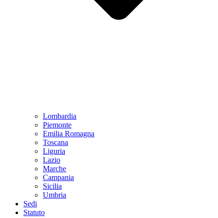
Lombardia
Piemonte
Emilia Romagna
Toscana
Liguria
Lazio
Marche
Campania
Sicilia
Umbria
Sedi
Statuto