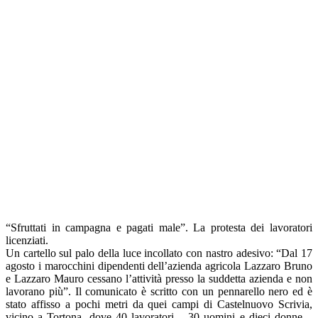
“Sfruttati in campagna e pagati male”. La protesta dei lavoratori
licenziati.
Un cartello sul palo della luce incollato con nastro adesivo: “Dal 17
agosto i marocchini dipendenti dell’azienda agricola Lazzaro Bruno
e Lazzaro Mauro cessano l’attività presso la suddetta azienda e non
lavorano più”. Il comunicato è scritto con un pennarello nero ed è
stato affisso a pochi metri da quei campi di Castelnuovo Scrivia,
vicino a Tortona, dove 40 lavoratori – 30 uomini e dieci donne –