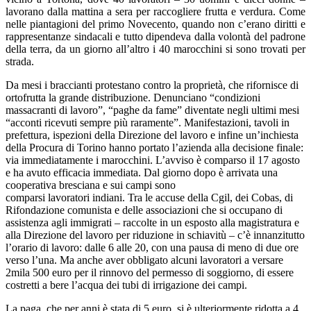
lavorano dalla mattina a sera per raccogliere frutta e verdura. Come
nelle piantagioni del primo Novecento, quando non c’erano diritti e
rappresentanze sindacali e tutto dipendeva dalla volontà del padrone
della terra, da un giorno all’altro i 40 marocchini si sono trovati per
strada.
Da mesi i braccianti protestano contro la proprietà, che rifornisce di
ortofrutta la grande distribuzione. Denunciano “condizioni
massacranti di lavoro”, “paghe da fame” diventate negli ultimi mesi
“acconti ricevuti sempre più raramente”. Manifestazioni, tavoli in
prefettura, ispezioni della Direzione del lavoro e infine un’inchiesta
della Procura di Torino hanno portato l’azienda alla decisione finale:
via immediatamente i marocchini. L’avviso è comparso il 17 agosto
e ha avuto efficacia immediata. Dal giorno dopo è arrivata una
cooperativa bresciana e sui campi sono
comparsi lavoratori indiani. Tra le accuse della Cgil, dei Cobas, di
Rifondazione comunista e delle associazioni che si occupano di
assistenza agli immigrati – raccolte in un esposto alla magistratura e
alla Direzione del lavoro per riduzione in schiavitù – c’è innanzitutto
l’orario di lavoro: dalle 6 alle 20, con una pausa di meno di due ore
verso l’una. Ma anche aver obbligato alcuni lavoratori a versare
2mila 500 euro per il rinnovo del permesso di soggiorno, di essere
costretti a bere l’acqua dei tubi di irrigazione dei campi.
La paga, che per anni è stata di 5 euro, si è ulteriormente ridotta a 4