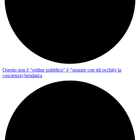
Questo non è “ordine pubblico” è “sparare con gli occhi(e la
coscienza) bendati/a