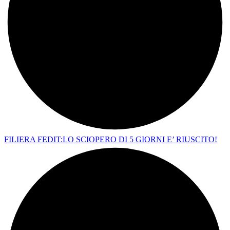
FILIERA FEDIT:LO SCIOPERO DI 5 GIORNI E’ RIUSCITO!