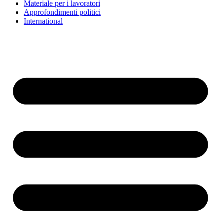
Materiale per i lavoratori
Approfondimenti politici
International