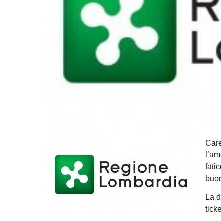
Care
l’am
fati
buon
La d
tick