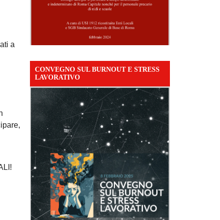
ati a
CONVEGNO SUL BURNOUT E STRESS
LAVORATIVO
n
ipare,
LI!