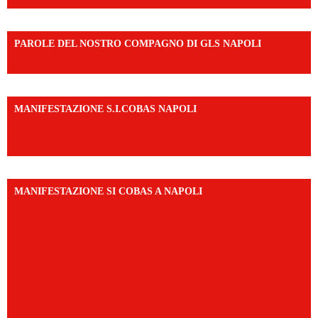
PAROLE DEL NOSTRO COMPAGNO DI GLS NAPOLI
https://vm.tiktok.com/ZNd9eE3RH/
MANIFESTAZIONE S.I.COBAS NAPOLI
https://www.instagram.com/reel/DMAkE-siQw6/?
igsh=NmQ2Y3R5M3ZqcmJo
MANIFESTAZIONE SI COBAS A NAPOLI