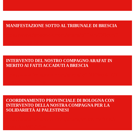
MANIFESTAZIONE SOTTO AL TRIBUNALE DI BRESCIA
https://www.facebook.com/share/r/1EMnKDDtxc/?
mibextid=UalRPS
INTERVENTO DEL NOSTRO COMPAGNO ARAFAT IN
MERITO AI FATTI ACCADUTI A BRESCIA
https://www.facebook.com/share/v/1DDi3eq4FZ/?
mibextid=WC7FNe
COORDINAMENTO PROVINCIALE DI BOLOGNA CON
INTERVENTO DELLA NOSTRA COMPAGNA PER LA
SOLIDARIETÀ AI PALESTINESI
https://www.facebook.com/share/v/198LfVj3Y6/?
mibextid=WC7FNe