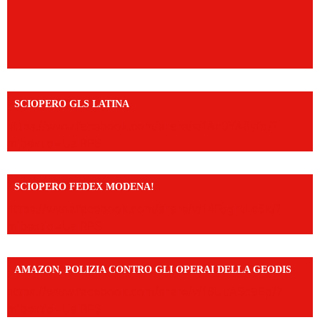
SCIOPERO GLS LATINA
https://www.facebook.com/share/v/1An9YA8yfq/?
mibextid=UalRPS
SCIOPERO FEDEX MODENA!
https://www.facebook.com/share/v/14FdghtLc5k/?
mibextid=UalRPS
AMAZON, POLIZIA CONTRO GLI OPERAI DELLA GEODIS
https://www.facebook.com/share/v/16UuA5c9Ep/?
mibextid=UalRPS