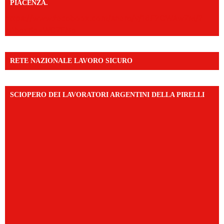
PIACENZA.
https://www.facebook.com/share/v/16F2CWAw7M/?
mibextid=WC7FNe
RETE NAZIONALE LAVORO SICURO
SCIOPERO DEI LAVORATORI ARGENTINI DELLA PIRELLI