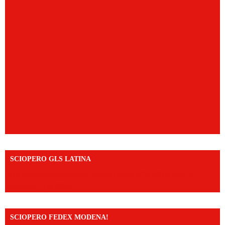
SCIOPERO GLS LATINA
https://www.facebook.com/share/v/1An9YA8yfq/?
mibextid=UalRPS
SCIOPERO FEDEX MODENA!