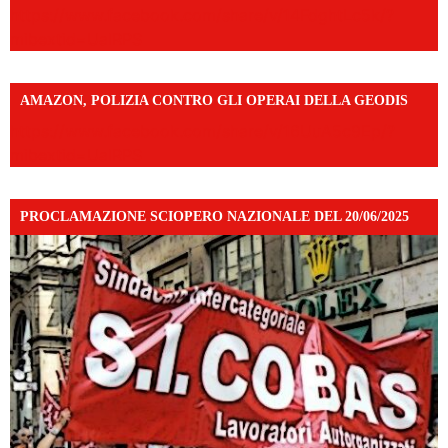
https://www.facebook.com/share/v/14FdghtLc5k/?
mibextid=UalRPS
AMAZON, POLIZIA CONTRO GLI OPERAI DELLA GEODIS
https://www.facebook.com/share/v/16UuA5c9Ep/?
mibextid=UalRPS
PROCLAMAZIONE SCIOPERO NAZIONALE DEL 20/06/2025