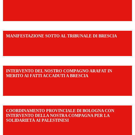
MANIFESTAZIONE SOTTO AL TRIBUNALE DI BRESCIA
https://www.facebook.com/share/r/1EMnKDDtxc/?
mibextid=UalRPS
INTERVENTO DEL NOSTRO COMPAGNO ARAFAT IN
MERITO AI FATTI ACCADUTI A BRESCIA
https://www.facebook.com/share/v/1DDi3eq4FZ/?
mibextid=WC7FNe
COORDINAMENTO PROVINCIALE DI BOLOGNA CON
INTERVENTO DELLA NOSTRA COMPAGNA PER LA
SOLIDARIETÀ AI PALESTINESI
https://www.facebook.com/share/v/198LfVj3Y6/?