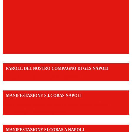
PAROLE DEL NOSTRO COMPAGNO DI GLS NAPOLI
https://vm.tiktok.com/ZNd9eE3RH/
MANIFESTAZIONE S.I.COBAS NAPOLI
https://www.instagram.com/reel/DMAkE-siQw6/?
igsh=NmQ2Y3R5M3ZqcmJo
MANIFESTAZIONE SI COBAS A NAPOLI