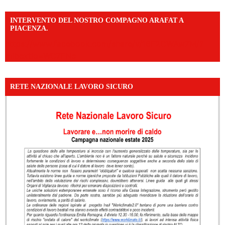
INTERVENTO DEL NOSTRO COMPAGNO ARAFAT A
PIACENZA.
https://www.facebook.com/share/v/16F2CWAw7M/?
mibextid=WC7FNe
RETE NAZIONALE LAVORO SICURO