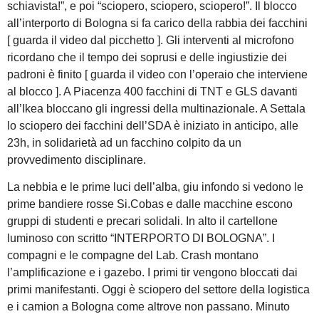
schiavista!”, e poi “sciopero, sciopero, sciopero!”. Il blocco
all’interporto di Bologna si fa carico della rabbia dei facchini
[ guarda il video dal picchetto ]. Gli interventi al microfono
ricordano che il tempo dei soprusi e delle ingiustizie dei
padroni è finito [ guarda il video con l’operaio che interviene
al blocco ]. A Piacenza 400 facchini di TNT e GLS davanti
all’Ikea bloccano gli ingressi della multinazionale. A Settala
lo sciopero dei facchini dell’SDA è iniziato in anticipo, alle
23h, in solidarietà ad un facchino colpito da un
provvedimento disciplinare.
La nebbia e le prime luci dell’alba, giu infondo si vedono le
prime bandiere rosse Si.Cobas e dalle macchine escono
gruppi di studenti e precari solidali. In alto il cartellone
luminoso con scritto “INTERPORTO DI BOLOGNA”. I
compagni e le compagne del Lab. Crash montano
l’amplificazione e i gazebo. I primi tir vengono bloccati dai
primi manifestanti. Oggi è sciopero del settore della logistica
e i camion a Bologna come altrove non passano. Minuto