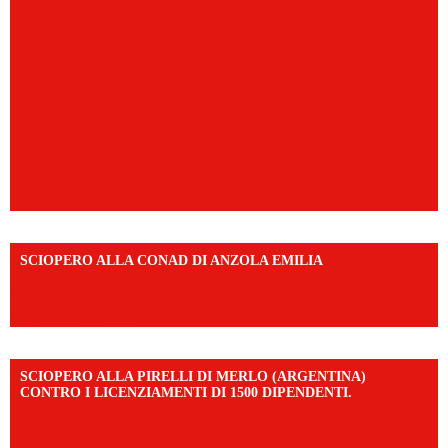
SCIOPERO ALLA CONAD DI ANZOLA EMILIA
https://www.facebook.com/share/v/1AD7YkEpuD/?
mibextid=UalRPS
SCIOPERO ALLA PIRELLI DI MERLO (ARGENTINA)
CONTRO I LICENZIAMENTI DI 1500 DIPENDENTI.