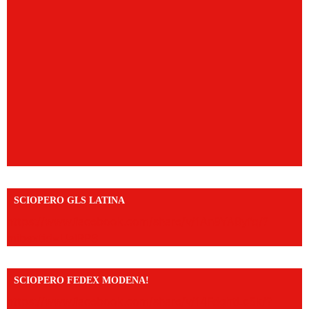
SCIOPERO GLS LATINA
https://www.facebook.com/share/v/1An9YA8yfq/?
mibextid=UalRPS
SCIOPERO FEDEX MODENA!
https://www.facebook.com/share/v/14FdghtLc5k/?