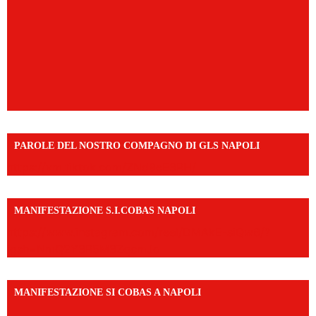
PAROLE DEL NOSTRO COMPAGNO DI GLS NAPOLI
https://vm.tiktok.com/ZNd9eE3RH/
MANIFESTAZIONE S.I.COBAS NAPOLI
https://www.instagram.com/reel/DMAkE-siQw6/?
igsh=NmQ2Y3R5M3ZqcmJo
MANIFESTAZIONE SI COBAS A NAPOLI