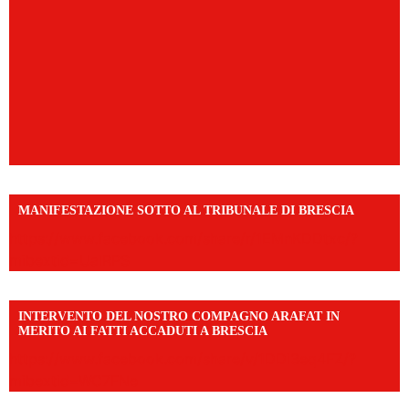
MANIFESTAZIONE SOTTO AL TRIBUNALE DI BRESCIA
https://www.facebook.com/share/r/1EMnKDDtxc/?
mibextid=UalRPS
INTERVENTO DEL NOSTRO COMPAGNO ARAFAT IN
MERITO AI FATTI ACCADUTI A BRESCIA
https://www.facebook.com/share/v/1DDi3eq4FZ/?
mibextid=WC7FNe