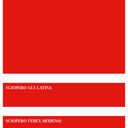
SCIOPERO GLS LATINA
https://www.facebook.com/share/v/1An9YA8yfq/?
mibextid=UalRPS
SCIOPERO FEDEX MODENA!