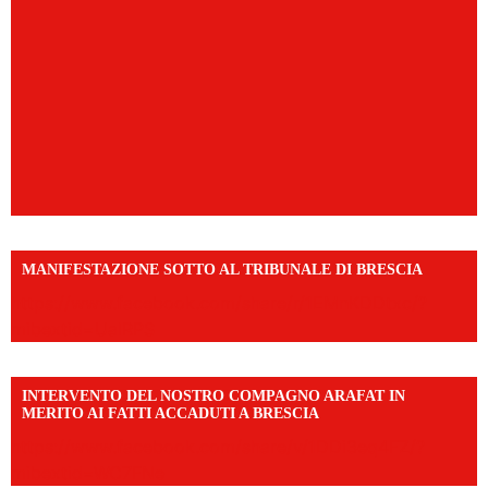
MANIFESTAZIONE SOTTO AL TRIBUNALE DI BRESCIA
https://www.facebook.com/share/r/1EMnKDDtxc/?
mibextid=UalRPS
INTERVENTO DEL NOSTRO COMPAGNO ARAFAT IN
MERITO AI FATTI ACCADUTI A BRESCIA
https://www.facebook.com/share/v/1DDi3eq4FZ/?
mibextid=WC7FNe