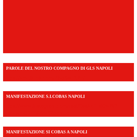
PAROLE DEL NOSTRO COMPAGNO DI GLS NAPOLI
https://vm.tiktok.com/ZNd9eE3RH/
MANIFESTAZIONE S.I.COBAS NAPOLI
https://www.instagram.com/reel/DMAkE-siQw6/?
igsh=NmQ2Y3R5M3ZqcmJo
MANIFESTAZIONE SI COBAS A NAPOLI