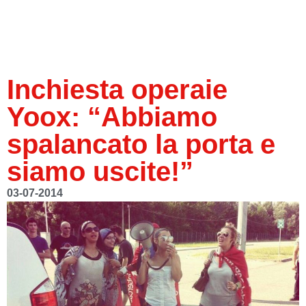
Inchiesta operaie
Yoox: “Abbiamo
spalancato la porta e
siamo uscite!”
03-07-2014