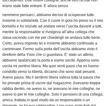
succedendo. Due nostre colleghe, anche loro iscritte non
erano state fatte entrare. E allora senza
nemmeno pensarci, abbiamo deciso di scioperare tutte
insieme in solidarietà. Con il cuore in gola ho preso su il mio
borsello e ho iniziato ad andare verso l’uscita davanti a tutti,
mentre la responsabile si rivolgeva all’altra collega che
stava uscendo con me per chiedergli se andava tutto bene.
Certo, aveva risposto lei e insieme abbiamo continuato a
camminare. Fermo sulla porta dell’uscita abbiamo visto il
direttore della Yoox che ci guardava. E’ stato un attimo,
abbiamo spalancato la porta e siamo uscite. Appena sono
uscita mi sentivo libera. Ma quei venti passi che mi hanno
condotto verso la libertà, diciamo che sono stati pesanti.
Avevo paura. Ma il sentirmi libera valeva tutta la paura che
ho provato prima di uscire dal magazzino. Avevamo troppa
rabbia dentro, ne avevo io, ne avevano le mie colleghe, ne
avevo io per le mie colleghe. Solo il pensiero di una collega,
amica, trattata in quel modo da un responsabile o un
dirigente, mi faceva rabbrividire. Loro sono state forti dal