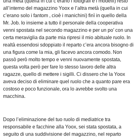
una metà (quella in cui c’erano i fotografi e i modelli) resto
all’interno del magazzino Yoox e l’altra metà (quella in cui
c’erano solo i fantom , cioè i manichini) finì in quello della
Mr. Job. Io insieme a tutto il personale della cooperativa
venni spostata nel secondo magazzino e per un po’ con una
certa meraviglia da parte mia ripresi il mio abituale ruolo. In
realtà essendosi sdoppiato il reparto c’era ancora bisogno di
una figura come la mia, gli facevo ancora comodo. Non
passò però molto tempo e venni nuovamente spostata,
questa volta però per fare lo stesso lavoro delle altra
ragazze, quello di mettere i sigilli. Ci dissero che la Yoox
aveva deciso di eliminare quel ruolo che a quanto pare era
costoso e poco funzionale, ora lo avrebbe svolto una
macchina.
Dopo l’eliminazione del tuo ruolo di mediatrice tra
responsabile e facchine alla Yoox, sei stata spostata, a
seguito di una suddivisione del magazzino, nel reparto