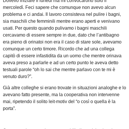
Dovevo iniziare il lunedì ma mi convocarono solo il
mercoledì. Feci sapere che comunque non avevo alcun
problema e ci andai. Il lavoro consisteva nel pulire i bagni,
sia maschili che femminili mentre erano aperti e venivano
usati. Per questo quando pulivamo i bagni maschili
cercavamo di essere sempre in due, dato che l’antibagno
era pieno di orinatoi non era il caso di stare sole, avevamo
comunque un certo timore. Ricordo che ad una collega
capitò di essere infastidita da un uomo che mentre orinava
aveva preso a parlarle e ad un certo punto le aveva detto
testuali parole “oh lo sai che mentre parlavo con te mi è
venuto duro?”.
Già altre colleghe si erano trovate in situazioni analoghe e lo
avevano fatto presente, ma la cooperativa non intervenne
mai, ripetendo il solito leit-motiv del “o così o quella è la
porta”.