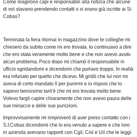
Come reagirono capi e responsabili alla notizia che alcune
di voi stavano prendendo contatti o si erano già iscritte ai Si
Cobas?
Terminata la fiera ritornai in magazzino dove le colleghe mi
chiesero da subito come mi ero trovata. Io continuavo a dire
che ero stata veramente molto bene e che non avevo avuto
alcun problema. Poco dopo mi chiamò il responsabile in
ufficio sgridandomi e dicendomi che parlavo troppo. In realtà
era infuriato per quello che dicevo. Mi gridò che lui non mi
aveva di certo mandato lì per punirmi e io risposi che lo
sapevo benissimo tant’è che mi ero trovata molto bene.
Volevo fargli capire chiaramente che non avevo paura delle
sue minacce e delle sue punizioni.
Improvvisamente mi rimproverò di aver preso contatto con i
S.I.Cobas dicendomi che lo era venuto a sapere e che loro
in azienda avevano rapporti con Cgil, Cisl e Uil che le leggi