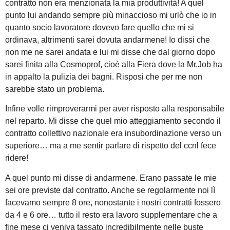
contratto non era menzionata la mia produttività! A quel
punto lui andando sempre più minaccioso mi urlò che io in
quanto socio lavoratore dovevo fare quello che mi si
ordinava, altrimenti sarei dovuta andarmene! Io dissi che
non me ne sarei andata e lui mi disse che dal giorno dopo
sarei finita alla Cosmoprof, cioè alla Fiera dove la Mr.Job ha
in appalto la pulizia dei bagni. Risposi che per me non
sarebbe stato un problema.
Infine volle rimproverarmi per aver risposto alla responsabile
nel reparto. Mi disse che quel mio atteggiamento secondo il
contratto collettivo nazionale era insubordinazione verso un
superiore… ma a me sentir parlare di rispetto del ccnl fece
ridere!
A quel punto mi disse di andarmene. Erano passate le mie
sei ore previste dal contratto. Anche se regolarmente noi lì
facevamo sempre 8 ore, nonostante i nostri contratti fossero
da 4 e 6 ore… tutto il resto era lavoro supplementare che a
fine mese ci veniva tassato incredibilmente nelle buste