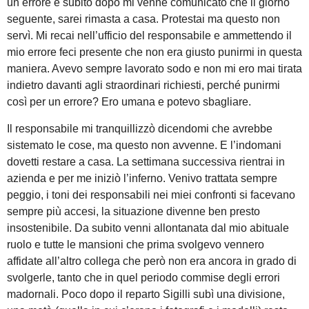
un errore e subito dopo mi venne comunicato che il giorno
seguente, sarei rimasta a casa. Protestai ma questo non
servì. Mi recai nell’ufficio del responsabile e ammettendo il
mio errore feci presente che non era giusto punirmi in questa
maniera. Avevo sempre lavorato sodo e non mi ero mai tirata
indietro davanti agli straordinari richiesti, perché punirmi
così per un errore? Ero umana e potevo sbagliare.
Il responsabile mi tranquillizzò dicendomi che avrebbe
sistemato le cose, ma questo non avvenne. E l’indomani
dovetti restare a casa. La settimana successiva rientrai in
azienda e per me iniziò l’inferno. Venivo trattata sempre
peggio, i toni dei responsabili nei miei confronti si facevano
sempre più accesi, la situazione divenne ben presto
insostenibile. Da subito venni allontanata dal mio abituale
ruolo e tutte le mansioni che prima svolgevo vennero
affidate all’altro collega che però non era ancora in grado di
svolgerle, tanto che in quel periodo commise degli errori
madornali. Poco dopo il reparto Sigilli subì una divisione,