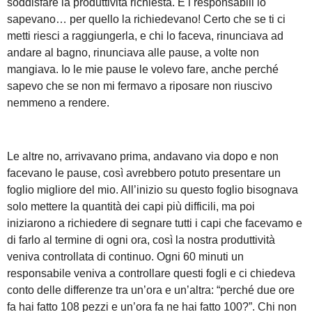
soddisfare la produttività richiesta. E i responsabili lo
sapevano… per quello la richiedevano! Certo che se ti ci
metti riesci a raggiungerla, e chi lo faceva, rinunciava ad
andare al bagno, rinunciava alle pause, a volte non
mangiava. Io le mie pause le volevo fare, anche perché
sapevo che se non mi fermavo a riposare non riuscivo
nemmeno a rendere.
Le altre no, arrivavano prima, andavano via dopo e non
facevano le pause, così avrebbero potuto presentare un
foglio migliore del mio. All’inizio su questo foglio bisognava
solo mettere la quantità dei capi più difficili, ma poi
iniziarono a richiedere di segnare tutti i capi che facevamo e
di farlo al termine di ogni ora, così la nostra produttività
veniva controllata di continuo. Ogni 60 minuti un
responsabile veniva a controllare questi fogli e ci chiedeva
conto delle differenze tra un’ora e un’altra: “perché due ore
fa hai fatto 108 pezzi e un’ora fa ne hai fatto 100?”. Chi non