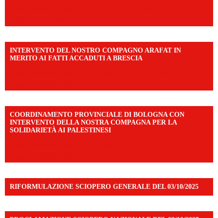
https://www.facebook.com/share/r/1EMnKDDtxc/?
mibextid=UalRPS
INTERVENTO DEL NOSTRO COMPAGNO ARAFAT IN
MERITO AI FATTI ACCADUTI A BRESCIA
https://www.facebook.com/share/v/1DDi3eq4FZ/?
mibextid=WC7FNe
COORDINAMENTO PROVINCIALE DI BOLOGNA CON
INTERVENTO DELLA NOSTRA COMPAGNA PER LA
SOLIDARIETÀ AI PALESTINESI
https://www.facebook.com/share/v/198LfVj3Y6/?
mibextid=WC7FNe
RIFORMULAZIONE SCIOPERO GENERALE DEL 03/10/2025