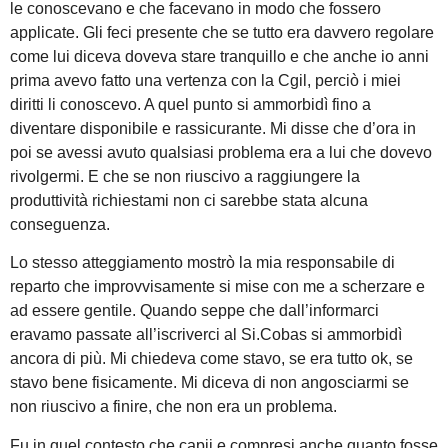
le conoscevano e che facevano in modo che fossero
applicate. Gli feci presente che se tutto era davvero regolare
come lui diceva doveva stare tranquillo e che anche io anni
prima avevo fatto una vertenza con la Cgil, perciò i miei
diritti li conoscevo. A quel punto si ammorbidì fino a
diventare disponibile e rassicurante. Mi disse che d’ora in
poi se avessi avuto qualsiasi problema era a lui che dovevo
rivolgermi. E che se non riuscivo a raggiungere la
produttività richiestami non ci sarebbe stata alcuna
conseguenza.
Lo stesso atteggiamento mostrò la mia responsabile di
reparto che improvvisamente si mise con me a scherzare e
ad essere gentile. Quando seppe che dall’informarci
eravamo passate all’iscriverci al Si.Cobas si ammorbidì
ancora di più. Mi chiedeva come stavo, se era tutto ok, se
stavo bene fisicamente. Mi diceva di non angosciarmi se
non riuscivo a finire, che non era un problema.
Fu in quel contesto che capii e compresi anche quanto fosse