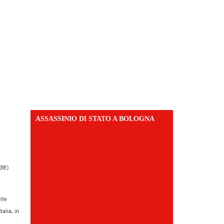
ASSASSINIO DI STATO A BOLOGNA
(RE)
elle
alia, in