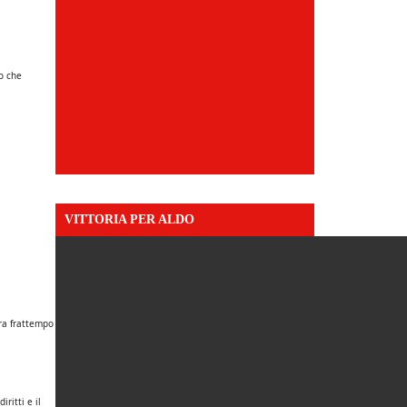
do che
VITTORIA PER ALDO
ora frattempo
ritti e il