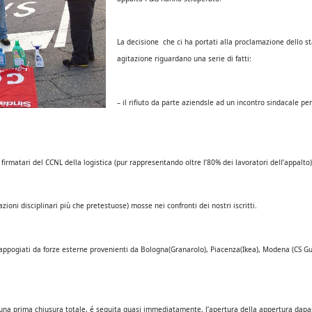
La decisione che ci ha portati alla proclamazione dello st
agitazione riguardano una serie di fatti:
– il rifiuto da parte aziendsle ad un incontro sindacale pe
firmatari del CCNL della logistica (pur rappresentando oltre l’80% dei lavoratori dell’appalto)
zioni disciplinari più che pretestuose) mosse nei confronti dei nostri iscritti.
i appogiati da forze esterne provenienti da Bologna(Granarolo), Piacenza(Ikea), Modena (CS G
ad una prima chiusura totale, é seguita quasi immediatamente, l’apertura della appertura dapa