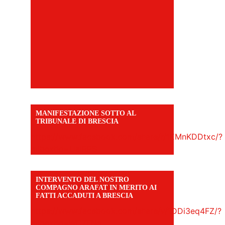
MANIFESTAZIONE SOTTO AL
TRIBUNALE DI BRESCIA
https://www.facebook.com/share/r/1EMnKDDtxc/?
mibextid=UalRPS
INTERVENTO DEL NOSTRO
COMPAGNO ARAFAT IN MERITO AI
FATTI ACCADUTI A BRESCIA
https://www.facebook.com/share/v/1DDi3eq4FZ/?
mibextid=WC7FNe