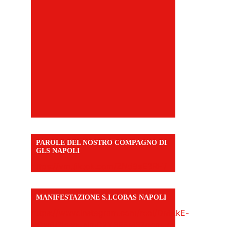
PAROLE DEL NOSTRO COMPAGNO DI
GLS NAPOLI
https://vm.tiktok.com/ZNd9eE3RH/
MANIFESTAZIONE S.I.COBAS NAPOLI
https://www.instagram.com/reel/DMAkE-
siQw6/?igsh=NmQ2Y3R5M3ZqcmJo