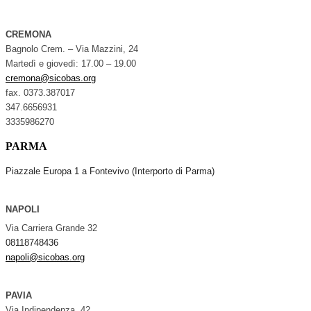
CREMONA
Bagnolo Crem. – Via Mazzini, 24
Martedì e giovedì: 17.00 – 19.00
cremona@sicobas.org
fax. 0373.387017
347.6656931
3335986270
PARMA
Piazzale Europa 1 a Fontevivo (Interporto di Parma)
NAPOLI
Via Carriera Grande 32
08118748436
napoli@sicobas.org
PAVIA
Via Indipendenza, 42