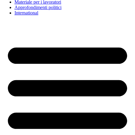
Materiale per i lavoratori
Approfondimenti politici
International