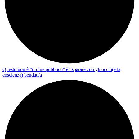
Questo non è “ordine pubblico” è “sparare con gli occhi(e la
coscienza) bendati/a