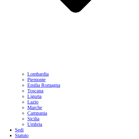
Lombardia
Piemonte
Emilia Romagna
Toscana
Liguria
Lazio
Marche
Campania
Sicilia
Umbria
Sedi
Statuto