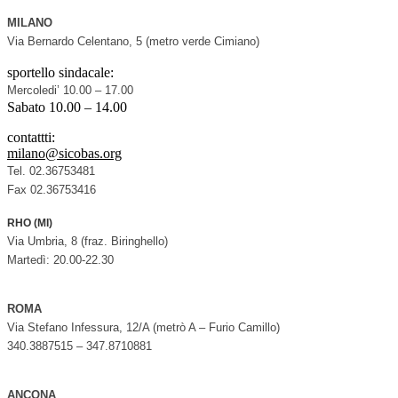
MILANO
Via Bernardo Celentano, 5 (metro verde Cimiano)
sportello sindacale:
Mercoledi’ 10.00 – 17.00
Sabato 10.00 – 14.00
contattti:
milano@sicobas.org
Tel. 02.36753481
Fax 02.36753416
RHO (MI)
Via Umbria, 8 (fraz. Biringhello)
Martedì: 20.00-22.30
ROMA
Via Stefano Infessura, 12/A (metrò A – Furio Camillo)
340.3887515 – 347.8710881
ANCONA