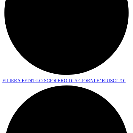
FILIERA FEDIT:LO SCIOPERO DI 5 GIORNI E’ RIUSCITO!