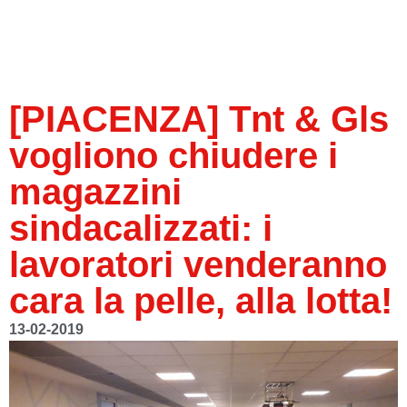
[PIACENZA] Tnt & Gls
vogliono chiudere i
magazzini
sindacalizzati: i
lavoratori venderanno
cara la pelle, alla lotta!
13-02-2019