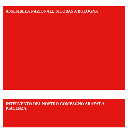
ASSEMBLEA NAZIONALE SICOBAS A BOLOGNA
INTERVENTO DEL NOSTRO COMPAGNO ARAFAT A
PIACENZA.
https://www.facebook.com/share/v/16F2CWAw7M/?
mibextid=WC7FNe