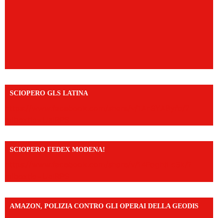
SCIOPERO GLS LATINA
https://www.facebook.com/share/v/1An9YA8yfq/?
mibextid=UalRPS
SCIOPERO FEDEX MODENA!
https://www.facebook.com/share/v/14FdghtLc5k/?
mibextid=UalRPS
AMAZON, POLIZIA CONTRO GLI OPERAI DELLA GEODIS