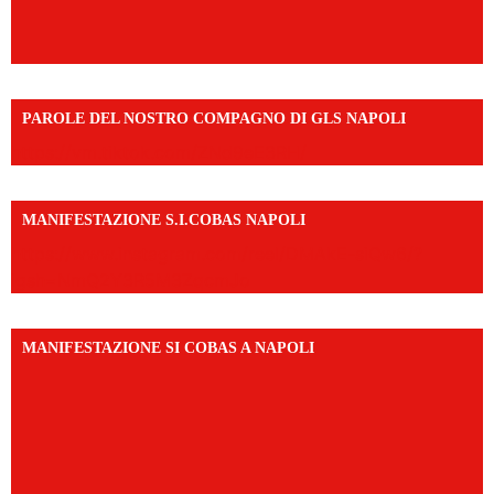
PAROLE DEL NOSTRO COMPAGNO DI GLS NAPOLI
https://vm.tiktok.com/ZNd9eE3RH/
MANIFESTAZIONE S.I.COBAS NAPOLI
https://www.instagram.com/reel/DMAkE-siQw6/?
igsh=NmQ2Y3R5M3ZqcmJo
MANIFESTAZIONE SI COBAS A NAPOLI