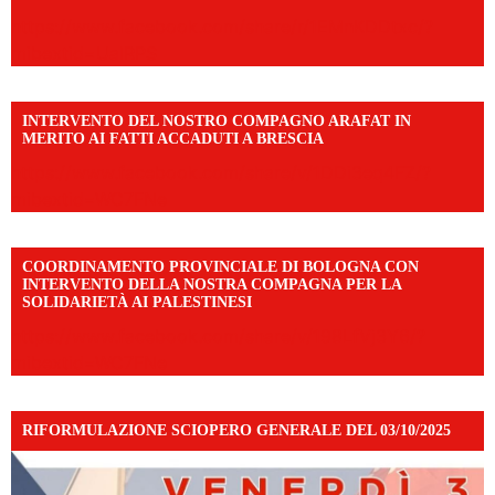
https://www.facebook.com/share/r/1EMnKDDtxc/?
mibextid=UalRPS
INTERVENTO DEL NOSTRO COMPAGNO ARAFAT IN
MERITO AI FATTI ACCADUTI A BRESCIA
https://www.facebook.com/share/v/1DDi3eq4FZ/?
mibextid=WC7FNe
COORDINAMENTO PROVINCIALE DI BOLOGNA CON
INTERVENTO DELLA NOSTRA COMPAGNA PER LA
SOLIDARIETÀ AI PALESTINESI
https://www.facebook.com/share/v/198LfVj3Y6/?
mibextid=WC7FNe
RIFORMULAZIONE SCIOPERO GENERALE DEL 03/10/2025