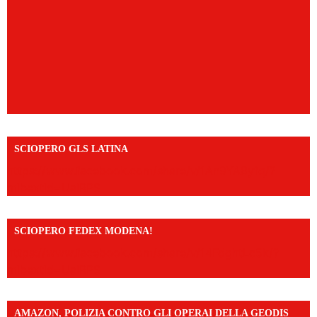
SCIOPERO GLS LATINA
https://www.facebook.com/share/v/1An9YA8yfq/?
mibextid=UalRPS
SCIOPERO FEDEX MODENA!
https://www.facebook.com/share/v/14FdghtLc5k/?
mibextid=UalRPS
AMAZON, POLIZIA CONTRO GLI OPERAI DELLA GEODIS