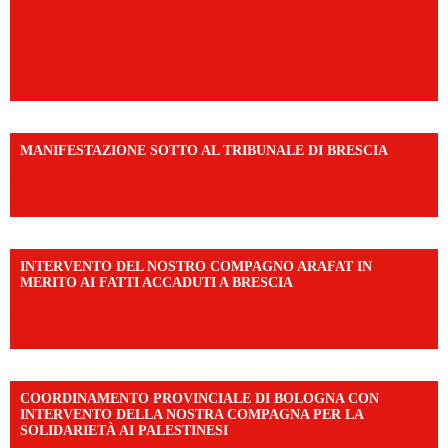
MANIFESTAZIONE SOTTO AL TRIBUNALE DI BRESCIA
https://www.facebook.com/share/r/1EMnKDDtxc/?
mibextid=UalRPS
INTERVENTO DEL NOSTRO COMPAGNO ARAFAT IN
MERITO AI FATTI ACCADUTI A BRESCIA
https://www.facebook.com/share/v/1DDi3eq4FZ/?
mibextid=WC7FNe
COORDINAMENTO PROVINCIALE DI BOLOGNA CON
INTERVENTO DELLA NOSTRA COMPAGNA PER LA
SOLIDARIETÀ AI PALESTINESI