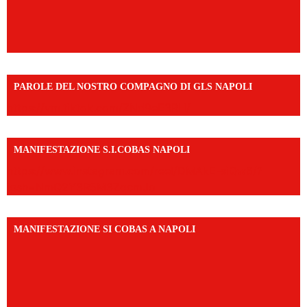
PAROLE DEL NOSTRO COMPAGNO DI GLS NAPOLI
https://vm.tiktok.com/ZNd9eE3RH/
MANIFESTAZIONE S.I.COBAS NAPOLI
https://www.instagram.com/reel/DMAkE-siQw6/?
igsh=NmQ2Y3R5M3ZqcmJo
MANIFESTAZIONE SI COBAS A NAPOLI