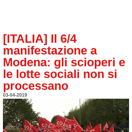
[ITALIA] Il 6/4
manifestazione a
Modena: gli scioperi e
le lotte sociali non si
processano
03-04-2019