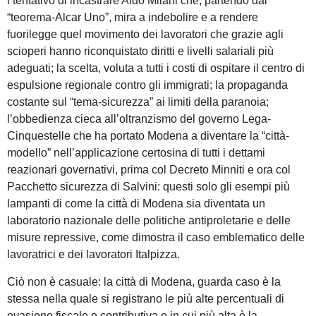
l tentativo di incastrare Aldo Milani che, partendo dal
“teorema-Alcar Uno”, mira a indebolire e a rendere
fuorilegge quel movimento dei lavoratori che grazie agli
scioperi hanno riconquistato diritti e livelli salariali più
adeguati; la scelta, voluta a tutti i costi di ospitare il centro di
espulsione regionale contro gli immigrati; la propaganda
costante sul “tema-sicurezza” ai limiti della paranoia;
l’obbedienza cieca all’oltranzismo del governo Lega-
Cinquestelle che ha portato Modena a diventare la “città-
modello” nell’applicazione certosina di tutti i dettami
reazionari governativi, prima col Decreto Minniti e ora col
Pacchetto sicurezza di Salvini: questi solo gli esempi più
lampanti di come la città di Modena sia diventata un
laboratorio nazionale delle politiche antiproletarie e delle
misure repressive, come dimostra il caso emblematico delle
lavoratrici e dei lavoratori Italpizza.
Ciò non è casuale: la città di Modena, guarda caso è la
stessa nella quale si registrano le più alte percentuali di
evasione fiscale e contributiva e in cui più alta è la