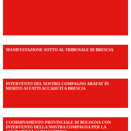
MANIFESTAZIONE SOTTO AL TRIBUNALE DI BRESCIA
https://www.facebook.com/share/r/1EMnKDDtxc/?
mibextid=UalRPS
INTERVENTO DEL NOSTRO COMPAGNO ARAFAT IN
MERITO AI FATTI ACCADUTI A BRESCIA
https://www.facebook.com/share/v/1DDi3eq4FZ/?
mibextid=WC7FNe
COORDINAMENTO PROVINCIALE DI BOLOGNA CON
INTERVENTO DELLA NOSTRA COMPAGNA PER LA