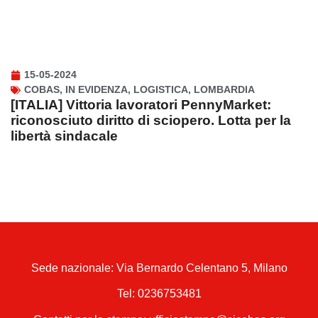
15-05-2024
COBAS
,
IN EVIDENZA
,
LOGISTICA
,
LOMBARDIA
[ITALIA] Vittoria lavoratori PennyMarket:
riconosciuto diritto di sciopero. Lotta per la
libertà sindacale
Sede nazionale: Via Bernardo Celentano 5, Milano
Tel:
0236753481