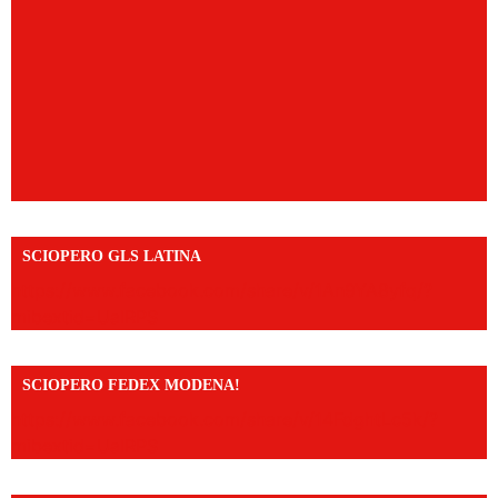
SCIOPERO GLS LATINA
https://www.facebook.com/share/v/1An9YA8yfq/?
mibextid=UalRPS
SCIOPERO FEDEX MODENA!
https://www.facebook.com/share/v/14FdghtLc5k/?
mibextid=UalRPS