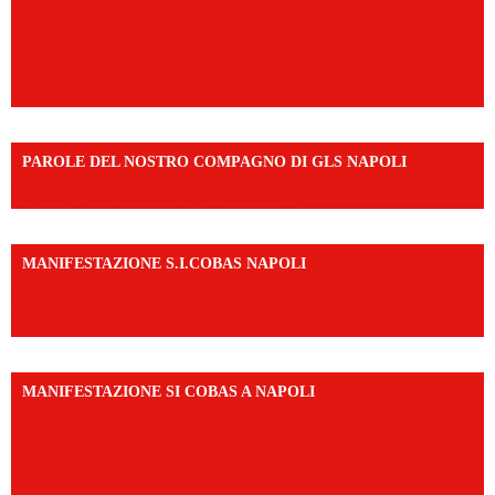
PAROLE DEL NOSTRO COMPAGNO DI GLS NAPOLI
https://vm.tiktok.com/ZNd9eE3RH/
MANIFESTAZIONE S.I.COBAS NAPOLI
https://www.instagram.com/reel/DMAkE-siQw6/?
igsh=NmQ2Y3R5M3ZqcmJo
MANIFESTAZIONE SI COBAS A NAPOLI