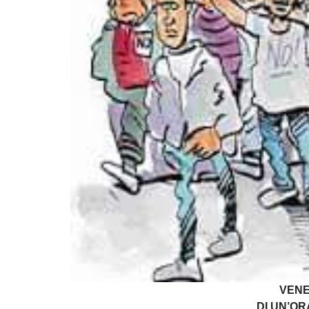
VENE
DI UN’O