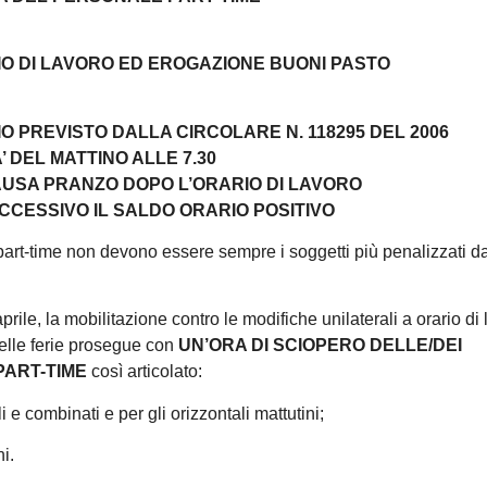
IO DI LAVORO ED EROGAZIONE BUONI PASTO
IO PREVISTO DALLA CIRCOLARE N. 118295 DEL 2006
A’ DEL MATTINO ALLE 7.30
PAUSA PRANZO DOPO L’ORARIO DI LAVORO
UCCESSIVO IL SALDO ORARIO POSITIVO
 part-time non devono essere sempre i soggetti più penalizzati da
 aprile, la mobilitazione contro le modifiche unilaterali a orario di
delle ferie prosegue con
UN’ORA DI SCIOPERO DELLE/DEI
PART-TIME
così articolato:
li e combinati e per gli orizzontali mattutini;
ni.