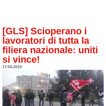
[GLS] Scioperano i
lavoratori di tutta la
filiera nazionale: uniti
si vince!
17-04-2019