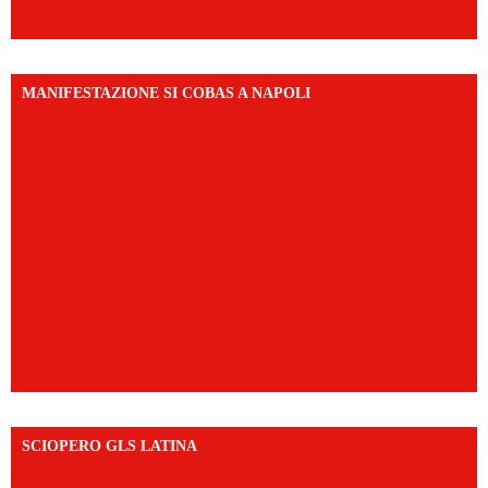
igsh=NmQ2Y3R5M3ZqcmJo
MANIFESTAZIONE SI COBAS A NAPOLI
SCIOPERO GLS LATINA
https://www.facebook.com/share/v/1An9YA8yfq/?