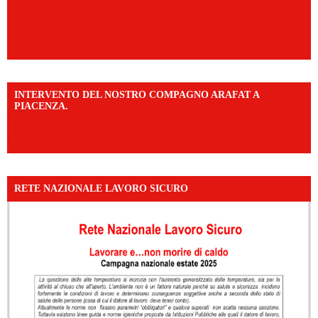
INTERVENTO DEL NOSTRO COMPAGNO ARAFAT A
PIACENZA.
https://www.facebook.com/share/v/16F2CWAw7M/?
mibextid=WC7FNe
RETE NAZIONALE LAVORO SICURO