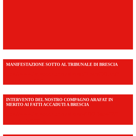
MANIFESTAZIONE SOTTO AL TRIBUNALE DI BRESCIA
https://www.facebook.com/share/r/1EMnKDDtxc/?
mibextid=UalRPS
INTERVENTO DEL NOSTRO COMPAGNO ARAFAT IN
MERITO AI FATTI ACCADUTI A BRESCIA
https://www.facebook.com/share/v/1DDi3eq4FZ/?
mibextid=WC7FNe