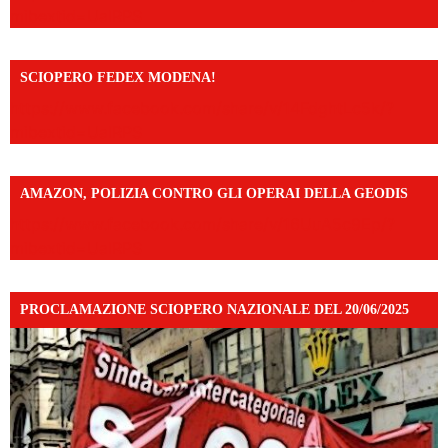
mibextid=UalRPS
SCIOPERO FEDEX MODENA!
https://www.facebook.com/share/v/14FdghtLc5k/?
mibextid=UalRPS
AMAZON, POLIZIA CONTRO GLI OPERAI DELLA GEODIS
https://www.facebook.com/share/v/16UuA5c9Ep/?
mibextid=UalRPS
PROCLAMAZIONE SCIOPERO NAZIONALE DEL 20/06/2025