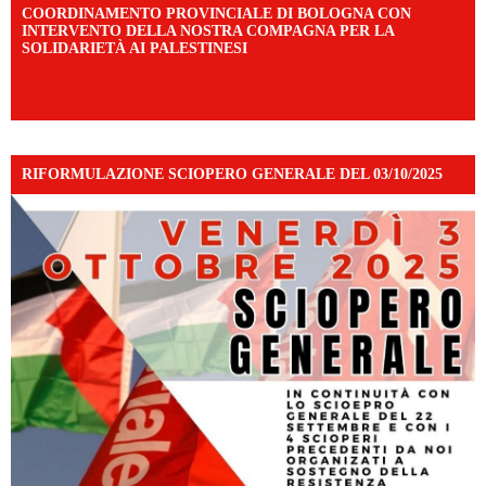
COORDINAMENTO PROVINCIALE DI BOLOGNA CON
INTERVENTO DELLA NOSTRA COMPAGNA PER LA
SOLIDARIETÀ AI PALESTINESI
https://www.facebook.com/share/v/198LfVj3Y6/?
mibextid=WC7FNe
RIFORMULAZIONE SCIOPERO GENERALE DEL 03/10/2025