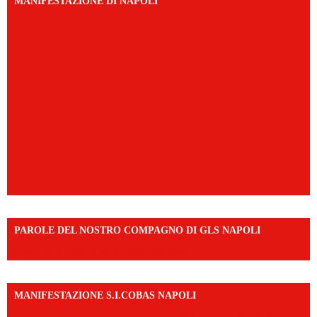
MANIFESTAZIONE DI NAPOLI
PAROLE DEL NOSTRO COMPAGNO DI GLS NAPOLI
https://vm.tiktok.com/ZNd9eE3RH/
MANIFESTAZIONE S.I.COBAS NAPOLI
https://www.instagram.com/reel/DMAkE-siQw6/?