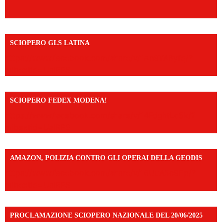
SCIOPERO GLS LATINA
https://www.facebook.com/share/v/1An9YA8yfq/?
mibextid=UalRPS
SCIOPERO FEDEX MODENA!
https://www.facebook.com/share/v/14FdghtLc5k/?
mibextid=UalRPS
AMAZON, POLIZIA CONTRO GLI OPERAI DELLA GEODIS
https://www.facebook.com/share/v/16UuA5c9Ep/?
mibextid=UalRPS
PROCLAMAZIONE SCIOPERO NAZIONALE DEL 20/06/2025