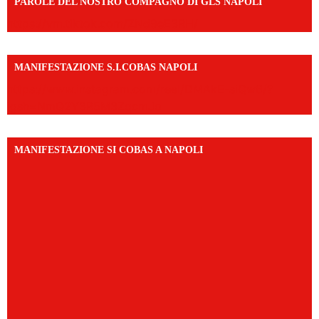
PAROLE DEL NOSTRO COMPAGNO DI GLS NAPOLI
https://vm.tiktok.com/ZNd9eE3RH/
MANIFESTAZIONE S.I.COBAS NAPOLI
https://www.instagram.com/reel/DMAkE-siQw6/?
igsh=NmQ2Y3R5M3ZqcmJo
MANIFESTAZIONE SI COBAS A NAPOLI