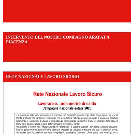
INTERVENTO DEL NOSTRO COMPAGNO ARAFAT A
PIACENZA.
https://www.facebook.com/share/v/16F2CWAw7M/?
mibextid=WC7FNe
RETE NAZIONALE LAVORO SICURO