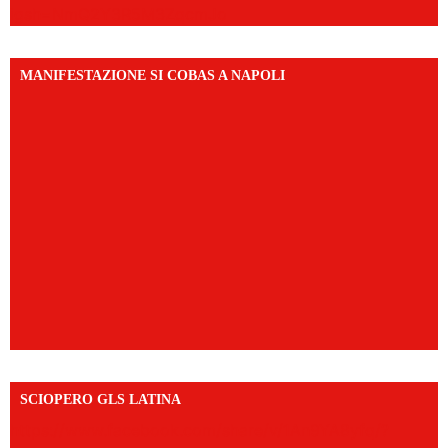
igsh=NmQ2Y3R5M3ZqcmJo
MANIFESTAZIONE SI COBAS A NAPOLI
SCIOPERO GLS LATINA
https://www.facebook.com/share/v/1An9YA8yfq/?