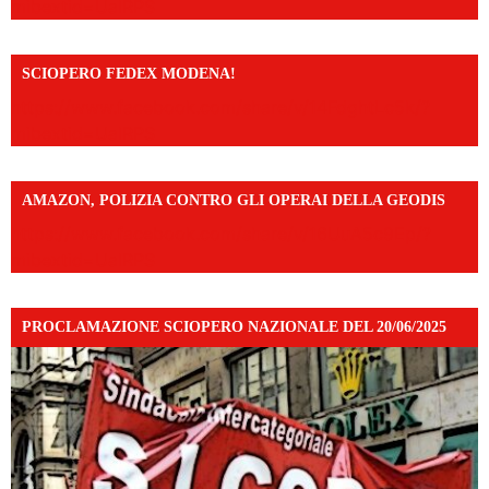
mibextid=UalRPS
SCIOPERO FEDEX MODENA!
https://www.facebook.com/share/v/14FdghtLc5k/?
mibextid=UalRPS
AMAZON, POLIZIA CONTRO GLI OPERAI DELLA GEODIS
https://www.facebook.com/share/v/16UuA5c9Ep/?
mibextid=UalRPS
PROCLAMAZIONE SCIOPERO NAZIONALE DEL 20/06/2025