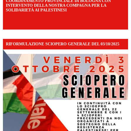
COORDINAMENTO PROVINCIALE DI BOLOGNA CON
INTERVENTO DELLA NOSTRA COMPAGNA PER LA
SOLIDARIETÀ AI PALESTINESI
https://www.facebook.com/share/v/198LfVj3Y6/?
mibextid=WC7FNe
RIFORMULAZIONE SCIOPERO GENERALE DEL 03/10/2025