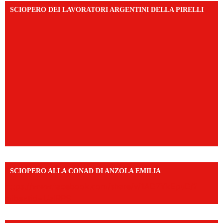
SCIOPERO DEI LAVORATORI ARGENTINI DELLA PIRELLI
SCIOPERO ALLA CONAD DI ANZOLA EMILIA
https://www.facebook.com/share/v/1AD7YkEpuD/?
mibextid=UalRPS