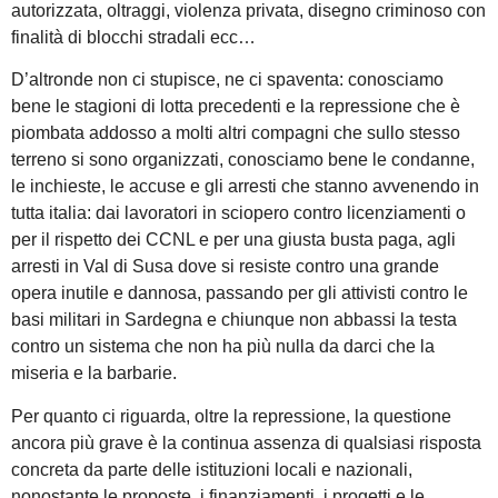
autorizzata, oltraggi, violenza privata, disegno criminoso con
finalità di blocchi stradali ecc…
D’altronde non ci stupisce, ne ci spaventa: conosciamo
bene le stagioni di lotta precedenti e la repressione che è
piombata addosso a molti altri compagni che sullo stesso
terreno si sono organizzati, conosciamo bene le condanne,
le inchieste, le accuse e gli arresti che stanno avvenendo in
tutta italia: dai lavoratori in sciopero contro licenziamenti o
per il rispetto dei CCNL e per una giusta busta paga, agli
arresti in Val di Susa dove si resiste contro una grande
opera inutile e dannosa, passando per gli attivisti contro le
basi militari in Sardegna e chiunque non abbassi la testa
contro un sistema che non ha più nulla da darci che la
miseria e la barbarie.
Per quanto ci riguarda, oltre la repressione, la questione
ancora più grave è la continua assenza di qualsiasi risposta
concreta da parte delle istituzioni locali e nazionali,
nonostante le proposte, i finanziamenti, i progetti e le