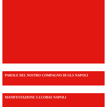
PAROLE DEL NOSTRO COMPAGNO DI GLS NAPOLI
https://vm.tiktok.com/ZNd9eE3RH/
MANIFESTAZIONE S.I.COBAS NAPOLI
https://www.instagram.com/reel/DMAkE-siQw6/?