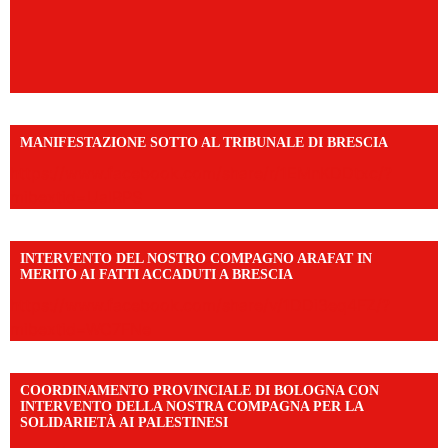
MANIFESTAZIONE SOTTO AL TRIBUNALE DI BRESCIA
https://www.facebook.com/share/r/1EMnKDDtxc/?
mibextid=UalRPS
INTERVENTO DEL NOSTRO COMPAGNO ARAFAT IN
MERITO AI FATTI ACCADUTI A BRESCIA
https://www.facebook.com/share/v/1DDi3eq4FZ/?
mibextid=WC7FNe
COORDINAMENTO PROVINCIALE DI BOLOGNA CON
INTERVENTO DELLA NOSTRA COMPAGNA PER LA
SOLIDARIETÀ AI PALESTINESI