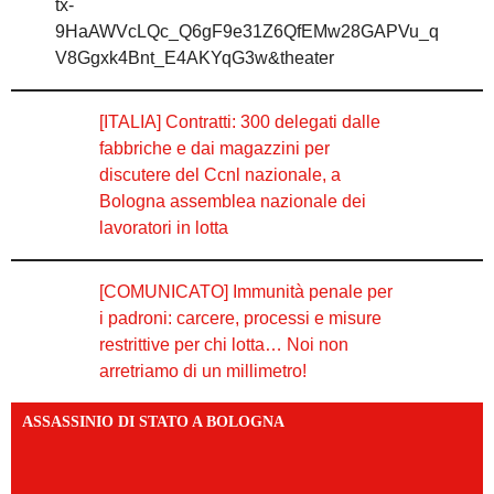
tx-
9HaAWVcLQc_Q6gF9e31Z6QfEMw28GAPVu_q
V8Ggxk4Bnt_E4AKYqG3w&theater
[ITALIA] Contratti: 300 delegati dalle
fabbriche e dai magazzini per
discutere del Ccnl nazionale, a
Bologna assemblea nazionale dei
lavoratori in lotta
[COMUNICATO] Immunità penale per
i padroni: carcere, processi e misure
restrittive per chi lotta… Noi non
arretriamo di un millimetro!
ASSASSINIO DI STATO A BOLOGNA