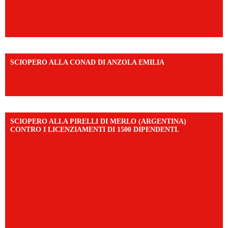
SCIOPERO ALLA CONAD DI ANZOLA EMILIA
https://www.facebook.com/share/v/1AD7YkEpuD/?
mibextid=UalRPS
SCIOPERO ALLA PIRELLI DI MERLO (ARGENTINA)
CONTRO I LICENZIAMENTI DI 1500 DIPENDENTI.