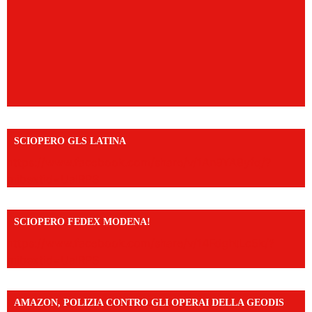
SCIOPERO GLS LATINA
https://www.facebook.com/share/v/1An9YA8yfq/?
mibextid=UalRPS
SCIOPERO FEDEX MODENA!
https://www.facebook.com/share/v/14FdghtLc5k/?
mibextid=UalRPS
AMAZON, POLIZIA CONTRO GLI OPERAI DELLA GEODIS