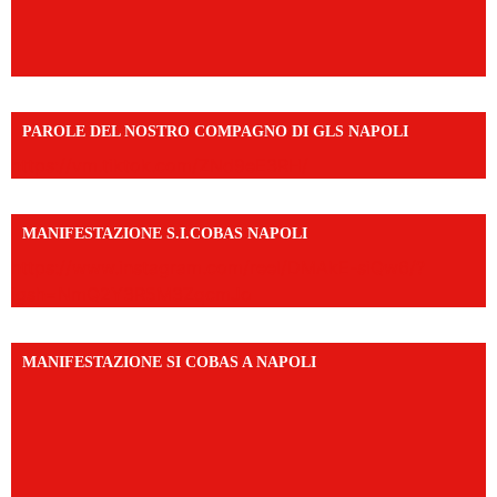
PAROLE DEL NOSTRO COMPAGNO DI GLS NAPOLI
https://vm.tiktok.com/ZNd9eE3RH/
MANIFESTAZIONE S.I.COBAS NAPOLI
https://www.instagram.com/reel/DMAkE-siQw6/?
igsh=NmQ2Y3R5M3ZqcmJo
MANIFESTAZIONE SI COBAS A NAPOLI