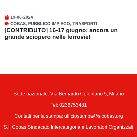
19-06-2024
COBAS
,
PUBBLICO IMPIEGO
,
TRASPORTI
[CONTRIBUTO] 16-17 giugno: ancora un
grande sciopero nelle ferrovie!
Sede nazionale: Via Bernardo Celentano 5, Milano
Tel:
0236753481
Contatti per la stampa: ufficiostampa@sicobas.org
S.I. Cobas Sindacato Intercategoriale Lavoratori Organizzati