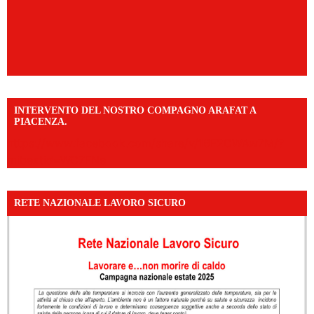
INTERVENTO DEL NOSTRO COMPAGNO ARAFAT A
PIACENZA.
https://www.facebook.com/share/v/16F2CWAw7M/?
mibextid=WC7FNe
RETE NAZIONALE LAVORO SICURO