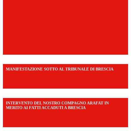
MANIFESTAZIONE SOTTO AL TRIBUNALE DI BRESCIA
https://www.facebook.com/share/r/1EMnKDDtxc/?
mibextid=UalRPS
INTERVENTO DEL NOSTRO COMPAGNO ARAFAT IN
MERITO AI FATTI ACCADUTI A BRESCIA
https://www.facebook.com/share/v/1DDi3eq4FZ/?
mibextid=WC7FNe