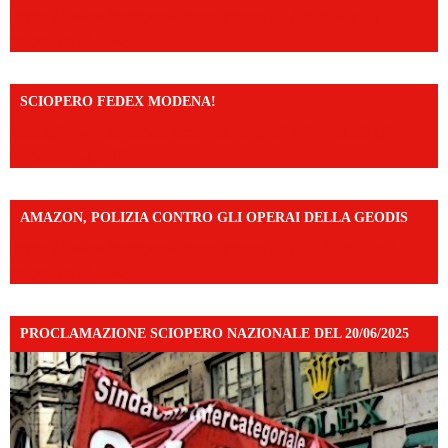
https://www.facebook.com/share/v/1An9YA8yfq/?
mibextid=UalRPS
SCIOPERO FEDEX MODENA!
https://www.facebook.com/share/v/14FdghtLc5k/?
mibextid=UalRPS
AMAZON, POLIZIA CONTRO GLI OPERAI DELLA GEODIS
https://www.facebook.com/share/v/16UuA5c9Ep/?
mibextid=UalRPS
PROCLAMAZIONE SCIOPERO NAZIONALE DEL 20/06/2025