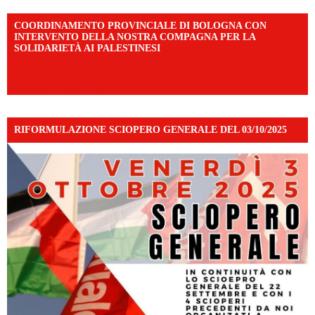
COORDINAMENTO PROVINCIALE DI BOLOGNA CON
INTERVENTO DELLA NOSTRA COMPAGNA PER LA
SOLIDARIETÀ AI PALESTINESI
https://www.facebook.com/share/v/198LfVj3Y6/?
mibextid=WC7FNe
RIFORMULAZIONE SCIOPERO GENERALE DEL 03/10/2025