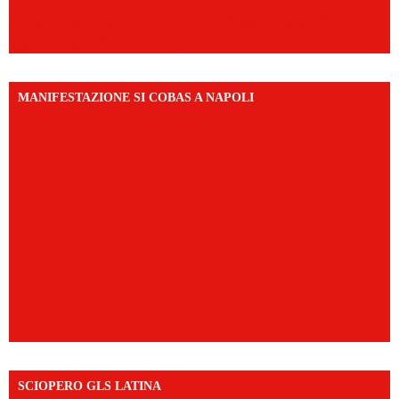
https://www.instagram.com/reel/DMAkE-siQw6/?
igsh=NmQ2Y3R5M3ZqcmJo
MANIFESTAZIONE SI COBAS A NAPOLI
SCIOPERO GLS LATINA