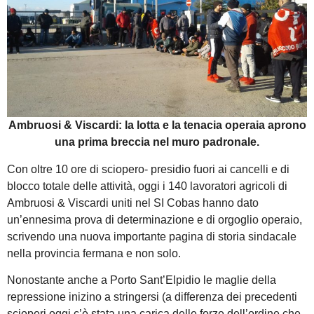
Ambruosi & Viscardi: la lotta e la tenacia operaia aprono
una prima breccia nel muro padronale.
Con oltre 10 ore di sciopero- presidio fuori ai cancelli e di
blocco totale delle attività, oggi i 140 lavoratori agricoli di
Ambruosi & Viscardi uniti nel SI Cobas hanno dato
un’ennesima prova di determinazione e di orgoglio operaio,
scrivendo una nuova importante pagina di storia sindacale
nella provincia fermana e non solo.
Nonostante anche a Porto Sant’Elpidio le maglie della
repressione inizino a stringersi (a differenza dei precedenti
scioperi oggi c’è stata una carica delle forze dell’ordine che