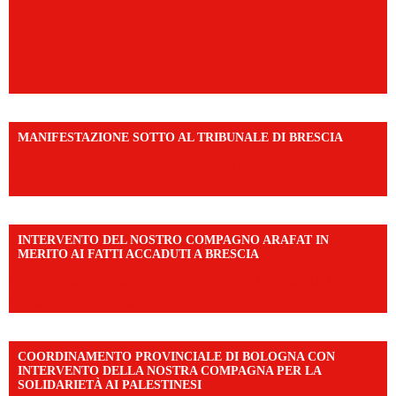
MANIFESTAZIONE SOTTO AL TRIBUNALE DI BRESCIA
https://www.facebook.com/share/r/1EMnKDDtxc/?
mibextid=UalRPS
INTERVENTO DEL NOSTRO COMPAGNO ARAFAT IN
MERITO AI FATTI ACCADUTI A BRESCIA
https://www.facebook.com/share/v/1DDi3eq4FZ/?
mibextid=WC7FNe
COORDINAMENTO PROVINCIALE DI BOLOGNA CON
INTERVENTO DELLA NOSTRA COMPAGNA PER LA
SOLIDARIETÀ AI PALESTINESI