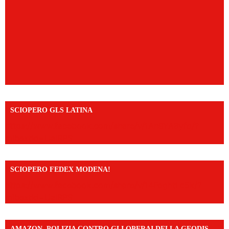
SCIOPERO GLS LATINA
https://www.facebook.com/share/v/1An9YA8yfq/?
mibextid=UalRPS
SCIOPERO FEDEX MODENA!
https://www.facebook.com/share/v/14FdghtLc5k/?
mibextid=UalRPS
AMAZON, POLIZIA CONTRO GLI OPERAI DELLA GEODIS