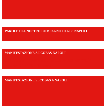
PAROLE DEL NOSTRO COMPAGNO DI GLS NAPOLI
https://vm.tiktok.com/ZNd9eE3RH/
MANIFESTAZIONE S.I.COBAS NAPOLI
https://www.instagram.com/reel/DMAkE-siQw6/?
igsh=NmQ2Y3R5M3ZqcmJo
MANIFESTAZIONE SI COBAS A NAPOLI