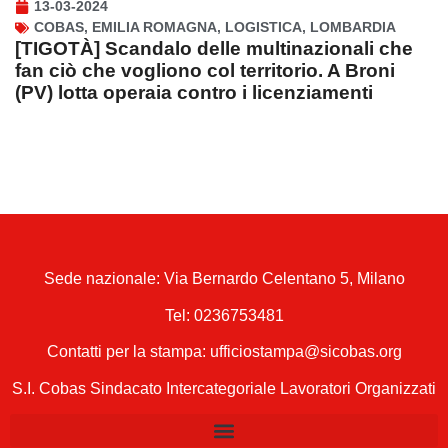
13-03-2024
COBAS
,
EMILIA ROMAGNA
,
LOGISTICA
,
LOMBARDIA
[TIGOTÀ] Scandalo delle multinazionali che
fan ciò che vogliono col territorio. A Broni
(PV) lotta operaia contro i licenziamenti
Sede nazionale: Via Bernardo Celentano 5, Milano
Tel:
0236753481
Contatti per la stampa: ufficiostampa@sicobas.org
S.I. Cobas Sindacato Intercategoriale Lavoratori Organizzati