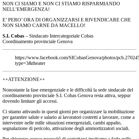
NON CI SIAMO E NON CI STIAMO RISPARMIANDO
NELL’EMERGENZA!
E’ PERO’ ORA DI ORGANIZZARSI E RIVENDICARE CHE
NON SIAMO CARNE DA MACELLO!
S.I. Cobas
– Sindacato Intercategoriale Cobas
Coordinamento provinciale Genova
https://www.facebook.com/SICobasGenova/photos/pcb.2702
type=3&theater
++ATTENZIONE++
Nonostante la fase emergenziale e le difficoltà la sede sindacale del
coordinamento provinciale S.I. Cobas Genova resta attiva, seppur
dovendo limitare gli accessi.
Ci stiamo attivando in questi giorni per organizzare la mobilitazione
per garantire salute e salario ai lavoratori costretti a lavorare, come a
intervenire nelle mille situazioni emergenziali, cambi appalto,
segnalazione di pericolo, attivazione degli ammortizzatori sociali.
Per chiunque avesse necessità di contattarci invitiamo a farlo nelle