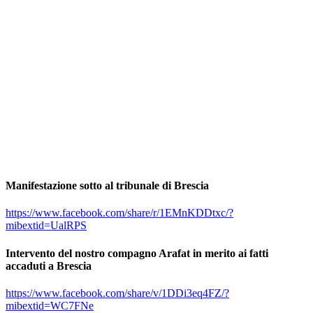
Manifestazione sotto al tribunale di Brescia
https://www.facebook.com/share/r/1EMnKDDtxc/?
mibextid=UalRPS
Intervento del nostro compagno Arafat in merito ai fatti
accaduti a Brescia
https://www.facebook.com/share/v/1DDi3eq4FZ/?
mibextid=WC7FNe