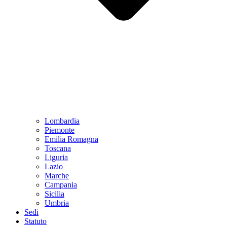
Lombardia
Piemonte
Emilia Romagna
Toscana
Liguria
Lazio
Marche
Campania
Sicilia
Umbria
Sedi
Statuto