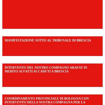
MANIFESTAZIONE SOTTO AL TRIBUNALE DI BRESCIA
https://www.facebook.com/share/r/1EMnKDDtxc/?
mibextid=UalRPS
INTERVENTO DEL NOSTRO COMPAGNO ARAFAT IN
MERITO AI FATTI ACCADUTI A BRESCIA
https://www.facebook.com/share/v/1DDi3eq4FZ/?
mibextid=WC7FNe
COORDINAMENTO PROVINCIALE DI BOLOGNA CON
INTERVENTO DELLA NOSTRA COMPAGNA PER LA