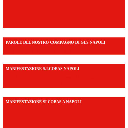
PAROLE DEL NOSTRO COMPAGNO DI GLS NAPOLI
https://vm.tiktok.com/ZNd9eE3RH/
MANIFESTAZIONE S.I.COBAS NAPOLI
https://www.instagram.com/reel/DMAkE-siQw6/?
igsh=NmQ2Y3R5M3ZqcmJo
MANIFESTAZIONE SI COBAS A NAPOLI