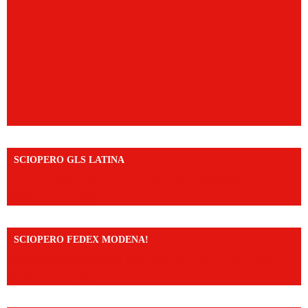
SCIOPERO GLS LATINA
https://www.facebook.com/share/v/1An9YA8yfq/?
mibextid=UalRPS
SCIOPERO FEDEX MODENA!
https://www.facebook.com/share/v/14FdghtLc5k/?
mibextid=UalRPS