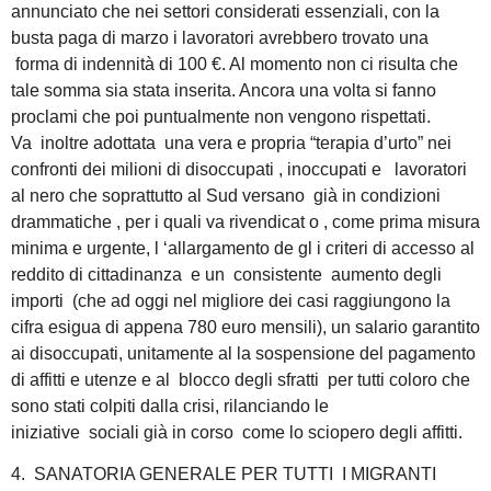
annunciato che nei settori considerati essenziali, con la
busta paga di marzo i lavoratori avrebbero trovato una
forma di indennità di 100 €. Al momento non ci risulta che
tale somma sia stata inserita. Ancora una volta si fanno
proclami che poi puntualmente non vengono rispettati.
Va inoltre adottata una vera e propria “terapia d’urto” nei
confronti dei milioni di disoccupati , inoccupati e lavoratori
al nero che soprattutto al Sud versano già in condizioni
drammatiche , per i quali va rivendicat o , come prima misura
minima e urgente, l ‘allargamento de gl i criteri di accesso al
reddito di cittadinanza e un consistente aumento degli
importi (che ad oggi nel migliore dei casi raggiungono la
cifra esigua di appena 780 euro mensili), un salario garantito
ai disoccupati, unitamente al la sospensione del pagamento
di affitti e utenze e al blocco degli sfratti per tutti coloro che
sono stati colpiti dalla crisi, rilanciando le
iniziative sociali già in corso come lo sciopero degli affitti.
4. SANATORIA GENERALE PER TUTTI I MIGRANTI