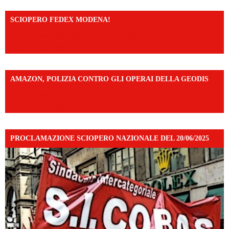
SCIOPERO FEDEX MODENA!
https://www.facebook.com/share/v/14FdghtLc5k/?
mibextid=UalRPS
AMAZON, POLIZIA CONTRO GLI OPERAI DELLA GEODIS
https://www.facebook.com/share/v/16UuA5c9Ep/?
mibextid=UalRPS
PROCLAMAZIONE SCIOPERO NAZIONALE DEL 20/06/2025