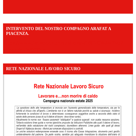
INTERVENTO DEL NOSTRO COMPAGNO ARAFAT A
PIACENZA.
https://www.facebook.com/share/v/16F2CWAw7M/?
mibextid=WC7FNe
RETE NAZIONALE LAVORO SICURO