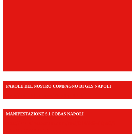
PAROLE DEL NOSTRO COMPAGNO DI GLS NAPOLI
https://vm.tiktok.com/ZNd9eE3RH/
MANIFESTAZIONE S.I.COBAS NAPOLI
https://www.instagram.com/reel/DMAkE-siQw6/?
igsh=NmQ2Y3R5M3ZqcmJo