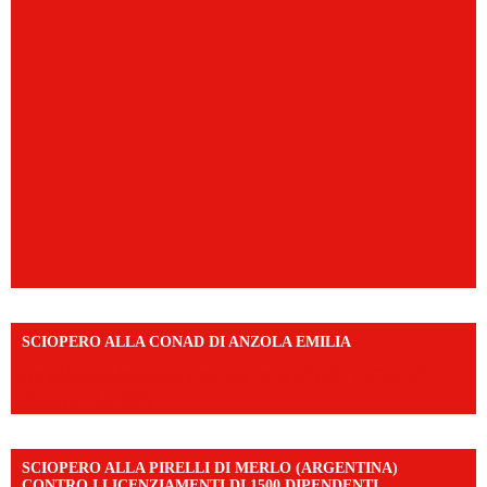
SCIOPERO ALLA CONAD DI ANZOLA EMILIA
https://www.facebook.com/share/v/1AD7YkEpuD/?
mibextid=UalRPS
SCIOPERO ALLA PIRELLI DI MERLO (ARGENTINA)
CONTRO I LICENZIAMENTI DI 1500 DIPENDENTI.