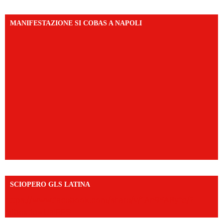
MANIFESTAZIONE SI COBAS A NAPOLI
SCIOPERO GLS LATINA
https://www.facebook.com/share/v/1An9YA8yfq/?
mibextid=UalRPS