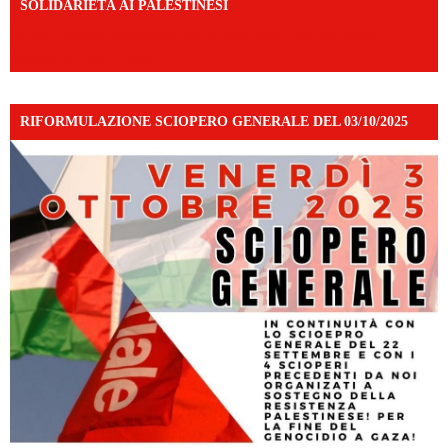
SOLIDARIETÀ AI PALESTINESI
https://www.facebook.com/share/v/198LfVj3Y6/?
mibextid=WC7FNe
RIFORMULAZIONE SCIOPERO GENERALE DEL 03/10/2025