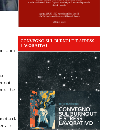
CONVEGNO SUL BURNOUT E STRESS
LAVORATIVO
imi anni
ma
er noi
ione che
odotta da
rra, di