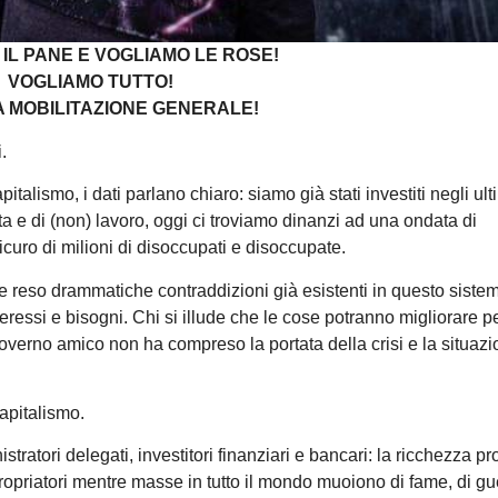
IL PANE E VOGLIAMO LE ROSE!
VOGLIAMO TUTTO!
 MOBILITAZIONE GENERALE!
.
talismo, i dati parlano chiaro: siamo già stati investiti negli ult
a e di (non) lavoro, oggi ci troviamo dinanzi ad una ondata di
curo di milioni di disoccupati e disoccupate.
 e reso drammatiche contraddizioni già esistenti in questo siste
eressi e bisogni. Chi si illude che le cose potranno migliorare p
verno amico non ha compreso la portata della crisi e la situaz
apitalismo.
tratori delegati, investitori finanziari e bancari: la ricchezza pr
propriatori mentre masse in tutto il mondo muoiono di fame, di gue