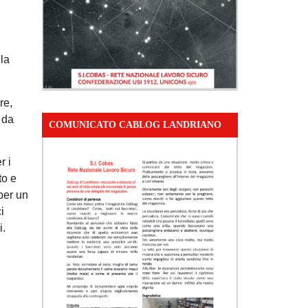
lla
re,
 da
COMUNICATO CABLOG LANDRIANO
r i
to e
 per un
i
i.