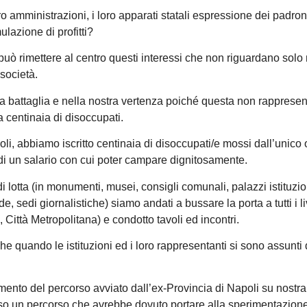
oro amministrazioni, i loro apparati statali espressione dei padron
lazione di profitti?
uò rimettere al centro questi interessi che non riguardano solo 
società.
 battaglia e nella nostra vertenza poiché questa non rappresen
a centinaia di disoccupati.
oli, abbiamo iscritto centinaia di disoccupati/e mossi dall’unico 
 di un salario con cui poter campare dignitosamente.
di lotta (in monumenti, musei, consigli comunali, palazzi istituzio
e, sedi giornalistiche) siamo andati a bussare la porta a tutti i li
 Città Metropolitana) e condotto tavoli ed incontri.
e quando le istituzioni ed i loro rappresentanti si sono assunti 
fallimento del percorso avviato dall’ex-Provincia di Napoli su nostra
o un percorso che avrebbe dovuto portare alla sperimentazione