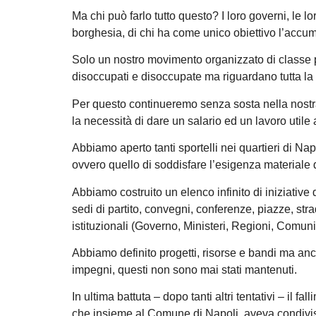
Ma chi può farlo tutto questo? I loro governi, le l
borghesia, di chi ha come unico obiettivo l’accumu
Solo un nostro movimento organizzato di classe p
disoccupati e disoccupate ma riguardano tutta la 
Per questo continueremo senza sosta nella nostra
la necessità di dare un salario ed un lavoro utile 
Abbiamo aperto tanti sportelli nei quartieri di Nap
ovvero quello di soddisfare l’esigenza materiale
Abbiamo costruito un elenco infinito di iniziative 
sedi di partito, convegni, conferenze, piazze, strad
istituzionali (Governo, Ministeri, Regioni, Comuni,
Abbiamo definito progetti, risorse e bandi ma anch
impegni, questi non sono mai stati mantenuti.
In ultima battuta – dopo tanti altri tentativi – il 
che insieme al Comune di Napoli, aveva condivis