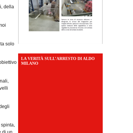
i, della
noi
ta solo
LA VERITÀ SULL’ARRESTO DI ALDO
obiettivo
MILANO
nali,
velli
degli
 spinta,
 di un