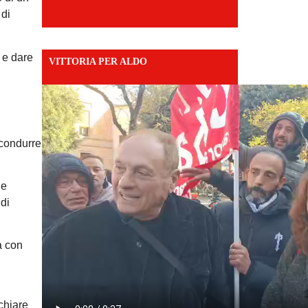
 di
i e dare
VITTORIA PER ALDO
 condurre
ie
 di
ta con
chiare