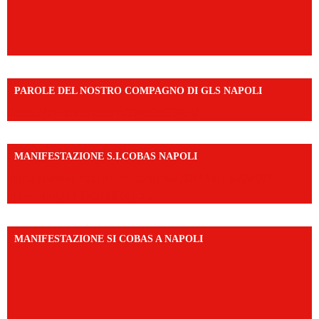
PAROLE DEL NOSTRO COMPAGNO DI GLS NAPOLI
https://vm.tiktok.com/ZNd9eE3RH/
MANIFESTAZIONE S.I.COBAS NAPOLI
https://www.instagram.com/reel/DMAkE-siQw6/?
igsh=NmQ2Y3R5M3ZqcmJo
MANIFESTAZIONE SI COBAS A NAPOLI