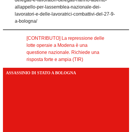
allappello-per-lassemblea-nazionale-dei-
lavoratori-e-delle-lavoratrici-combattivi-del-27-9-
a-bologna/
[CONTRIBUTO] La repressione delle
lotte operaie a Modena è una
questione nazionale. Richiede una
risposta forte e ampia (TIR)
ASSASSINIO DI STATO A BOLOGNA