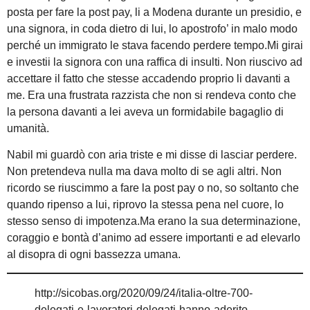
posta per fare la post pay, li a Modena durante un presidio, e
una signora, in coda dietro di lui, lo apostrofo’ in malo modo
perché un immigrato le stava facendo perdere tempo.Mi girai
e investii la signora con una raffica di insulti. Non riuscivo ad
accettare il fatto che stesse accadendo proprio li davanti a
me. Era una frustrata razzista che non si rendeva conto che
la persona davanti a lei aveva un formidabile bagaglio di
umanità.
Nabil mi guardò con aria triste e mi disse di lasciar perdere.
Non pretendeva nulla ma dava molto di se agli altri. Non
ricordo se riuscimmo a fare la post pay o no, so soltanto che
quando ripenso a lui, riprovo la stessa pena nel cuore, lo
stesso senso di impotenza.Ma erano la sua determinazione,
coraggio e bontà d’animo ad essere importanti e ad elevarlo
al disopra di ogni bassezza umana.
http://sicobas.org/2020/09/24/italia-oltre-700-
delegati-e-lavoratori-delegati-hanno-aderito-