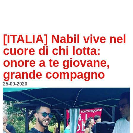
[ITALIA] Nabil vive nel
cuore di chi lotta:
onore a te giovane,
grande compagno
25-09-2020