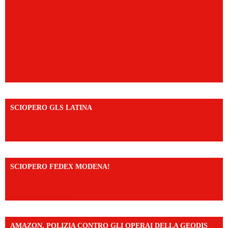
SCIOPERO GLS LATINA
https://www.facebook.com/share/v/1An9YA8yfq/?
mibextid=UalRPS
SCIOPERO FEDEX MODENA!
https://www.facebook.com/share/v/14FdghtLc5k/?
mibextid=UalRPS
AMAZON, POLIZIA CONTRO GLI OPERAI DELLA GEODIS