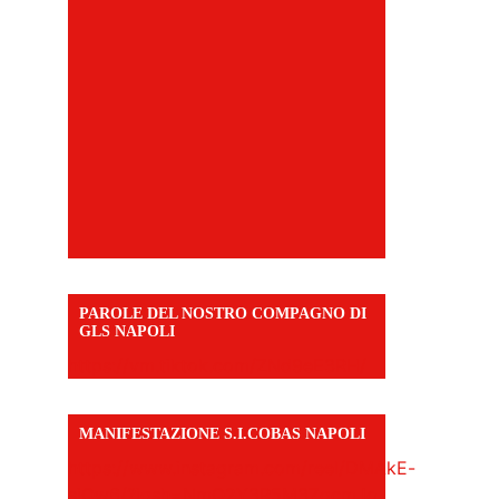
PAROLE DEL NOSTRO COMPAGNO DI
GLS NAPOLI
https://vm.tiktok.com/ZNd9eE3RH/
MANIFESTAZIONE S.I.COBAS NAPOLI
https://www.instagram.com/reel/DMAkE-
siQw6/?igsh=NmQ2Y3R5M3ZqcmJo