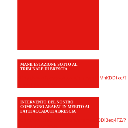
MANIFESTAZIONE SOTTO AL
TRIBUNALE DI BRESCIA
https://www.facebook.com/share/r/1EMnKDDtxc/?
mibextid=UalRPS
INTERVENTO DEL NOSTRO
COMPAGNO ARAFAT IN MERITO AI
FATTI ACCADUTI A BRESCIA
https://www.facebook.com/share/v/1DDi3eq4FZ/?
mibextid=WC7FNe