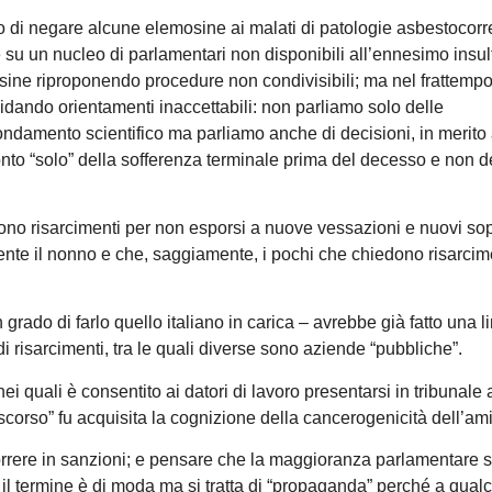
 di negare alcune elemosine ai malati di patologie asbestocorr
e su un nucleo di parlamentari non disponibili all’ennesimo insul
ine riproponendo procedure non condivisibili; ma nel frattempo
lidando orientamenti inaccettabili: non parliamo solo delle
ondamento scientifico ma parliamo anche di decisioni, in merito 
conto “solo” della sofferenza terminale prima del decesso e non d
dono risarcimenti per non esporsi a nuove vessazioni e nuovi sop
te il nonno e che, saggiamente, i pochi che chiedono risarcim
grado di farlo quello italiano in carica – avrebbe già fatto una l
di risarcimenti, tra le quali diverse sono aziende “pubbliche”.
 nei quali è consentito ai datori di lavoro presentarsi in tribunale 
scorso” fu acquisita la cognizione della cancerogenicità dell’am
correre in sanzioni; e pensare che la maggioranza parlamentare s
il termine è di moda ma si tratta di “propaganda” perché a qual