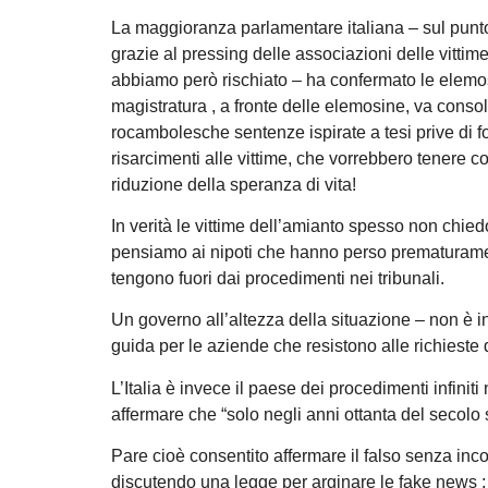
La maggioranza parlamentare italiana – sul punto
grazie al pressing delle associazioni delle vittim
abbiamo però rischiato – ha confermato le elemos
magistratura , a fronte delle elemosine, va conso
rocambolesche sentenze ispirate a tesi prive di f
risarcimenti alle vittime, che vorrebbero tenere 
riduzione della speranza di vita!
In verità le vittime dell’amianto spesso non chie
pensiamo ai nipoti che hanno perso prematuramen
tengono fuori dai procedimenti nei tribunali.
Un governo all’altezza della situazione – non è in 
guida per le aziende che resistono alle richieste 
L’Italia è invece il paese dei procedimenti infiniti
affermare che “solo negli anni ottanta del secolo 
Pare cioè consentito affermare il falso senza in
discutendo una legge per arginare le fake news ; 