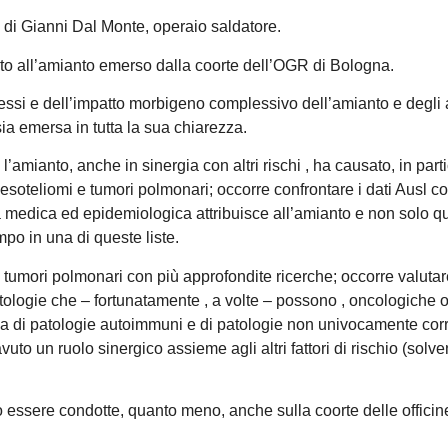
 di Gianni Dal Monte, operaio saldatore.
to all’amianto emerso dalla coorte dell’OGR di Bologna.
si e dell’impatto morbigeno complessivo dell’amianto e degli a
 sia emersa in tutta la sua chiarezza.
l’amianto, anche in sinergia con altri rischi , ha causato, in part
esoteliomi e tumori polmonari; occorre confrontare i dati Ausl co
tura medica ed epidemiologica attribuisce all’amianto e non solo qu
empo in una di queste liste.
 tumori polmonari con più approfondite ricerche; occorre valutare
patologie che – fortunatamente , a volte – possono , oncologiche 
nza di patologie autoimmuni e di patologie non univocamente corr
uto un ruolo sinergico assieme agli altri fattori di rischio (solven
no essere condotte, quanto meno, anche sulla coorte delle officin