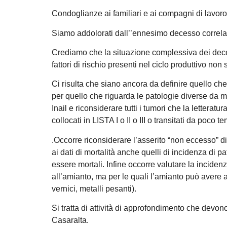
Condoglianze ai familiari e ai compagni di lavoro
Siamo addolorati dall’’ennesimo decesso correla
Crediamo che la situazione complessiva dei deces
fattori di rischio presenti nel ciclo produttivo non
Ci risulta che siano ancora da definire quello che 
per quello che riguarda le patologie diverse da m
Inail e riconsiderare tutti i tumori che la lettera
collocati in LISTA I o II o III o transitati da poco t
.Occorre riconsiderare l’asserito “non eccesso” di
ai dati di mortalità anche quelli di incidenza di 
essere mortali. Infine occorre valutare la incide
all’amianto, ma per le quali l’amianto può avere av
vernici, metalli pesanti).
Si tratta di attività di approfondimento che devo
Casaralta.