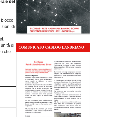
raie del
n blocco
izioni di
ri,
 unità di
COMUNICATO CABLOG LANDRIANO
ori che