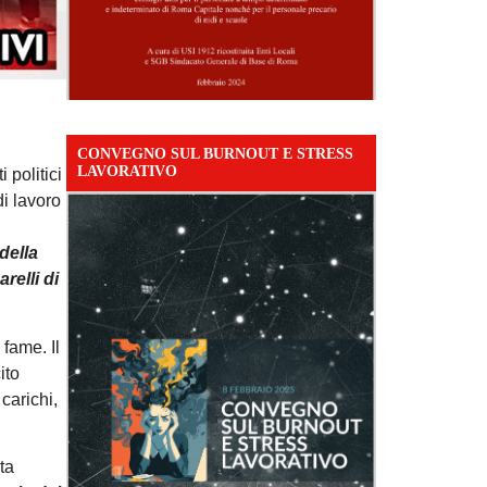
CONVEGNO SUL BURNOUT E STRESS
LAVORATIVO
 politici
di lavoro
della
relli di
 fame. Il
ito
carichi,
ta