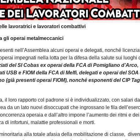
le lavoratrici e lavoratori combattivi
a gli operai metalmeccanici
senti nell’Assemblea alcuni operai e delegati, nonché licenziati
rai impegnati nella lotta per la difesa della salute sui luoghi 
iati del SI Cobas ex operai della FCA di Pomigliano d’Arco,
ati USB e FIOM della FCA di Melfi, delegati e operai del SOA 
ino (già presenti operai FIOM), nonché esponenti del CIP Taga
, il loro rapporto col padrone si è individualizzato, con salari da
rea da un lato nuovi disoccupati che ingrossano le fila dell’eserc
concorrenza operaia e dall’altro impone l’aumento dei ritmi e dei 
di infortuni, malattie professionali e morti.
noritaria alla totale afasia della mobilitazione di classe, diven