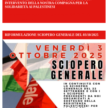
INTERVENTO DELLA NOSTRA COMPAGNA PER LA
SOLIDARIETÀ AI PALESTINESI
https://www.facebook.com/share/v/198LfVj3Y6/?
mibextid=WC7FNe
RIFORMULAZIONE SCIOPERO GENERALE DEL 03/10/2025