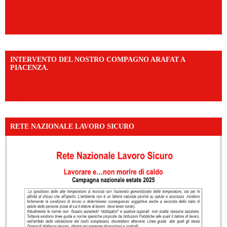
INTERVENTO DEL NOSTRO COMPAGNO ARAFAT A
PIACENZA.
https://www.facebook.com/share/v/16F2CWAw7M/?
mibextid=WC7FNe
RETE NAZIONALE LAVORO SICURO