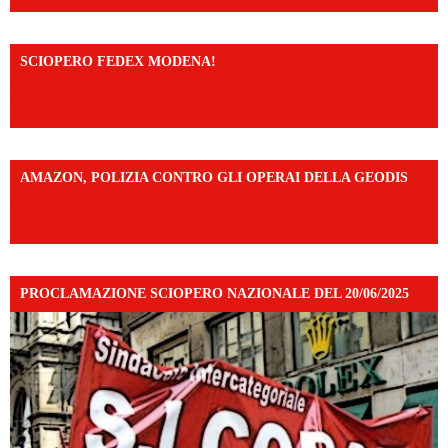
mibextid=UalRPS
SCIOPERO FEDEX MODENA!
https://www.facebook.com/share/v/14FdghtLc5k/?
mibextid=UalRPS
AMAZON, POLIZIA CONTRO GLI OPERAI DELLA GEODIS
https://www.facebook.com/share/v/16UuA5c9Ep/?
mibextid=UalRPS
PROCLAMAZIONE SCIOPERO NAZIONALE DEL 20/06/2025