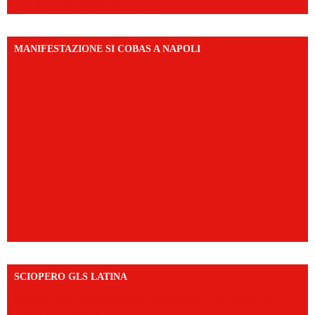
igsh=NmQ2Y3R5M3ZqcmJo
MANIFESTAZIONE SI COBAS A NAPOLI
SCIOPERO GLS LATINA
https://www.facebook.com/share/v/1An9YA8yfq/?