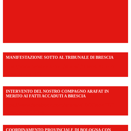
MANIFESTAZIONE SOTTO AL TRIBUNALE DI BRESCIA
https://www.facebook.com/share/r/1EMnKDDtxc/?
mibextid=UalRPS
INTERVENTO DEL NOSTRO COMPAGNO ARAFAT IN
MERITO AI FATTI ACCADUTI A BRESCIA
https://www.facebook.com/share/v/1DDi3eq4FZ/?
mibextid=WC7FNe
COORDINAMENTO PROVINCIALE DI BOLOGNA CON