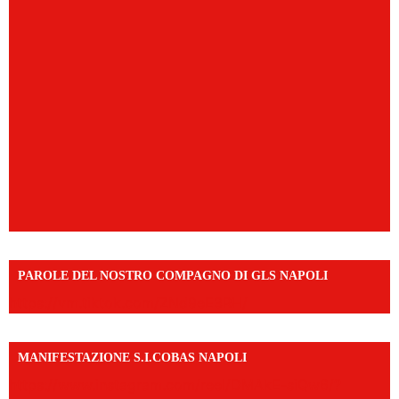
PAROLE DEL NOSTRO COMPAGNO DI GLS NAPOLI
https://vm.tiktok.com/ZNd9eE3RH/
MANIFESTAZIONE S.I.COBAS NAPOLI
https://www.instagram.com/reel/DMAkE-siQw6/?