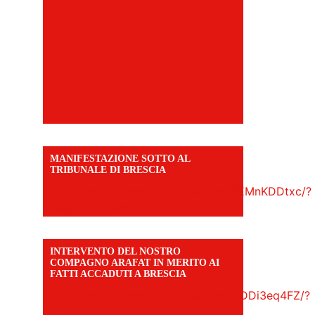
MANIFESTAZIONE SOTTO AL
TRIBUNALE DI BRESCIA
https://www.facebook.com/share/r/1EMnKDDtxc/?
mibextid=UalRPS
INTERVENTO DEL NOSTRO
COMPAGNO ARAFAT IN MERITO AI
FATTI ACCADUTI A BRESCIA
https://www.facebook.com/share/v/1DDi3eq4FZ/?
mibextid=WC7FNe