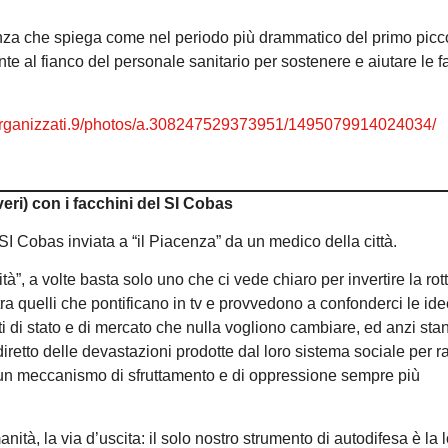
enza che spiega come nel periodo più drammatico del primo picc
e al fianco del personale sanitario per sostenere e aiutare le f
torganizzati.9/photos/a.308247529373951/1495079914024034/
(veri) con i facchini del SI Cobas
l SI Cobas inviata a “il Piacenza” da un medico della città.
 a volte basta solo uno che ci vede chiaro per invertire la rot
è tra quelli che pontificano in tv e provvedono a confonderci le id
i di stato e di mercato che nulla vogliono cambiare, ed anzi sta
retto delle devastazioni prodotte dal loro sistema sociale per ra
, un meccanismo di sfruttamento e di oppressione sempre più
tà, la via d’uscita: il solo nostro strumento di autodifesa è la lo