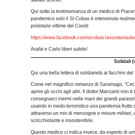
Qui sotto la testimonianza di un medico di Piac
pandemico solo il SI Cobas è intervenuto realment
proletarie vittime del Covid:
https://www.facebook.com/sicobas.lavoratoriau
Arafat e Carlo liberi subito!
Solidali 
Qui una bella lettera di solidarietà ai facchini de
Come nel magnifico romanzo di Saramago, “Cecità”,
aprire gli occhi agli altri. Il dottor Marcianò non 
consegnarci inermi nelle mani dei grandi parassit
usando in modo terroristico una pandemia frutto di
attraverso un mix di menzogne e misure militari
scricchiolante e insostenibile.
Questo medico ci indica invece, da esperto di umani