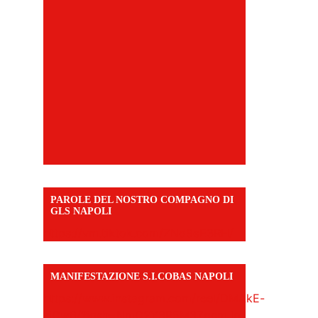
PAROLE DEL NOSTRO COMPAGNO DI
GLS NAPOLI
https://vm.tiktok.com/ZNd9eE3RH/
MANIFESTAZIONE S.I.COBAS NAPOLI
https://www.instagram.com/reel/DMAkE-
siQw6/?igsh=NmQ2Y3R5M3ZqcmJo