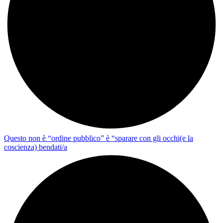
Questo non è “ordine pubblico” è “sparare con gli occhi(e la
coscienza) bendati/a