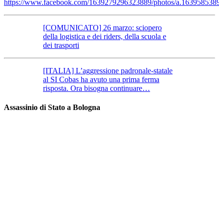
https://www.facebook.com/1639279296323889/photos/a.16395853
[COMUNICATO] 26 marzo: sciopero
della logistica e dei riders, della scuola e
dei trasporti
[ITALIA] L’aggressione padronale-statale
al SI Cobas ha avuto una prima ferma
risposta. Ora bisogna continuare…
Assassinio di Stato a Bologna