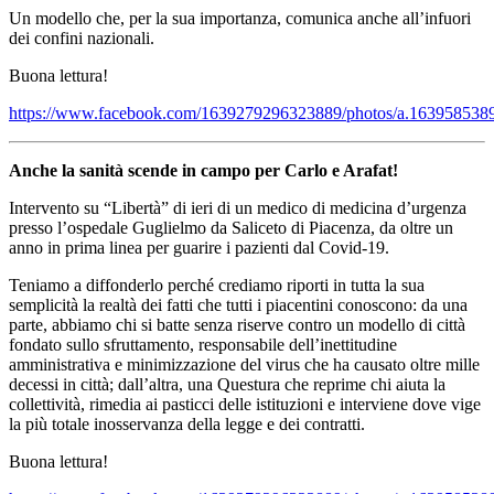
Un modello che, per la sua importanza, comunica anche all’infuori
dei confini nazionali.
Buona lettura!
https://www.facebook.com/1639279296323889/photos/a.16395853
Anche la sanità scende in campo per Carlo e Arafat!
Intervento su “Libertà” di ieri di un medico di medicina d’urgenza
presso l’ospedale Guglielmo da Saliceto di Piacenza, da oltre un
anno in prima linea per guarire i pazienti dal Covid-19.
Teniamo a diffonderlo perché crediamo riporti in tutta la sua
semplicità la realtà dei fatti che tutti i piacentini conoscono: da una
parte, abbiamo chi si batte senza riserve contro un modello di città
fondato sullo sfruttamento, responsabile dell’inettitudine
amministrativa e minimizzazione del virus che ha causato oltre mille
decessi in città; dall’altra, una Questura che reprime chi aiuta la
collettività, rimedia ai pasticci delle istituzioni e interviene dove vige
la più totale inosservanza della legge e dei contratti.
Buona lettura!