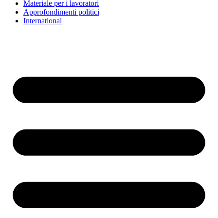
Materiale per i lavoratori
Approfondimenti politici
International