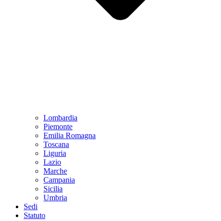
Lombardia
Piemonte
Emilia Romagna
Toscana
Liguria
Lazio
Marche
Campania
Sicilia
Umbria
Sedi
Statuto