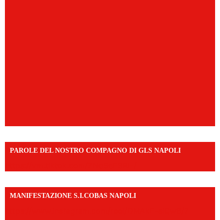
PAROLE DEL NOSTRO COMPAGNO DI GLS NAPOLI
https://vm.tiktok.com/ZNd9eE3RH/
MANIFESTAZIONE S.I.COBAS NAPOLI
https://www.instagram.com/reel/DMAkE-siQw6/?