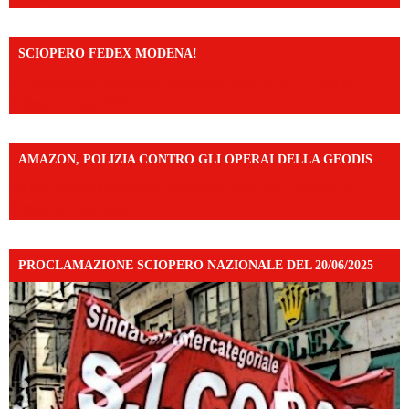
SCIOPERO FEDEX MODENA!
https://www.facebook.com/share/v/14FdghtLc5k/?
mibextid=UalRPS
AMAZON, POLIZIA CONTRO GLI OPERAI DELLA GEODIS
https://www.facebook.com/share/v/16UuA5c9Ep/?
mibextid=UalRPS
PROCLAMAZIONE SCIOPERO NAZIONALE DEL 20/06/2025