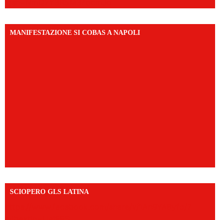
igsh=NmQ2Y3R5M3ZqcmJo
MANIFESTAZIONE SI COBAS A NAPOLI
SCIOPERO GLS LATINA
https://www.facebook.com/share/v/1An9YA8yfq/?
mibextid=UalRPS