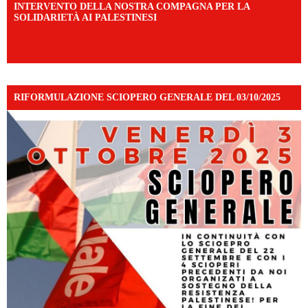
INTERVENTO DELLA NOSTRA COMPAGNA PER LA
SOLIDARIETÀ AI PALESTINESI
https://www.facebook.com/share/v/198LfVj3Y6/?
mibextid=WC7FNe
RIFORMULAZIONE SCIOPERO GENERALE DEL 03/10/2025