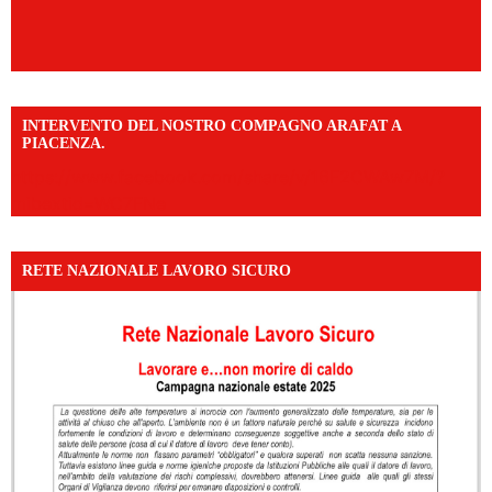
INTERVENTO DEL NOSTRO COMPAGNO ARAFAT A
PIACENZA.
https://www.facebook.com/share/v/16F2CWAw7M/?
mibextid=WC7FNe
RETE NAZIONALE LAVORO SICURO