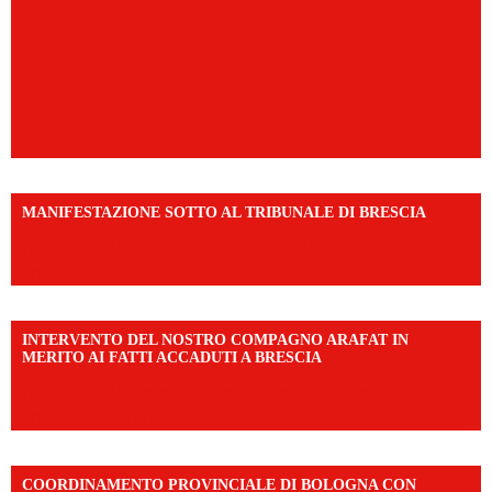
MANIFESTAZIONE SOTTO AL TRIBUNALE DI BRESCIA
https://www.facebook.com/share/r/1EMnKDDtxc/?
mibextid=UalRPS
INTERVENTO DEL NOSTRO COMPAGNO ARAFAT IN
MERITO AI FATTI ACCADUTI A BRESCIA
https://www.facebook.com/share/v/1DDi3eq4FZ/?
mibextid=WC7FNe
COORDINAMENTO PROVINCIALE DI BOLOGNA CON